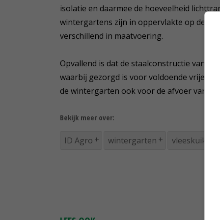
isolatie en daarmee de hoeveelheid lichtt
wintergartens zijn in oppervlakte op de bes
verschillend in maatvoering.
Opvallend is dat de staalconstructie van d
waarbij gezorgd is voor voldoende vrije d
de wintergarten ook voor de afvoer van he
Bekijk meer over:
ID Agro
wintergarten
vleeskuikens