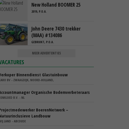
New Holland BOOMER 25
2019, P.O.A.
John Deere 7430 trekker
(MAA) #134086
GEBRUIKT, P.O.A.
MEER ADVERTENTIES
VACATURES
Verkoper Binnendienst Glastuinbouw
KARO BV - ZWAAGDIJK, NOORD-HOLLAND,
Accountmanager Organische Bodemverbeteraars
COMGOED B.V. - NL
Projectmedewerker BoerenNetwerk –
Natuurinclusieve Landbouw
WIJ.LAND - ABCOUDE