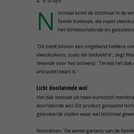
© ID Agro
N
ormaal komt de lichtinval in de wi
famile Koekoek, die naast vleesku
het lichtdoorlatende én geïsoleer
'Dit biedt binnen een ongekend heldere om
vleeskuikens, zoals die bedoeld is', zegt M
tekende voor het ontwerp. 'Terwijl het dak
antraciet/zwart is.'
Licht doorlatende wol
Het dak bestaat uit twee kunststof membran
doorlatende wol. Dit product genaamd Isof
geïsoleerde stallen waar wel lichtinval gewen
Noordman: 'De wintergartens van de famili