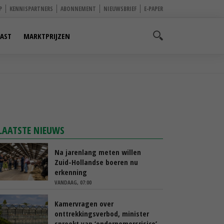
P
KENNISPARTNERS
ABONNEMENT
NIEUWSBRIEF
E-PAPER
AST
MARKTPRIJZEN
LAATSTE NIEUWS
Na jarenlang meten willen
Zuid-Hollandse boeren nu
erkenning
VANDAAG, 07:00
Kamervragen over
onttrekkingsverbod, minister
spreekt van ‘ondernemersrisico’