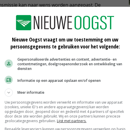
ransmissie kan naar wens worden aangepast. De
taande stallen afgestemd en zijn daar door alle drie
e wintergartens aangrijpt op de bestaande spanten
Nieuwe Oogst vraagt om uw toestemming om uw
oorrijhoogte. Bovendien zorgen de aluminium goten van
persoonsgegevens te gebruiken voor het volgende:
t regenwater van het bestaande dak.
Gepersonaliseerde advertenties en content, advertentie- en
contentmetingen, doelgroepenonderzoek en ontwikkeling van
diensten
Informatie op een apparaat opslaan en/of openen
Meer informatie
Uw persoonsgegevens worden verwerkt en informatie van uw apparaat
(cookies, unieke ID's en andere apparaatgegevens) kan worden
opgeslagen door, geopend door en gedeeld met 4 partners of specifiek
door deze site worden gebruikt. Wij en onze partners kunnen precieze
geolocatiegegevens gebruiken.
Lijst met partners.
Bepaalde leveranciers kunnen uw persoonsgegevens verwerken op basis