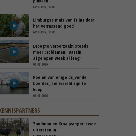
plukken’
GISTEREN, 12:00
Limburgse mais van Frijns doet
het verrassend goed
GISTEREN, 10:00
Droogte veroorzaakt steeds
meer problemen: ‘Bassin
afgelopen week al leeg’
06-08-2026
Koeien van enige drijvende
boerderij ter wereld zijn te
koop
06-08-2026
KENNISPARTNERS
Zandman en Kraaijvanger: twee
uitersten in
beweidingsstrategie
CONO KAASMAKERS