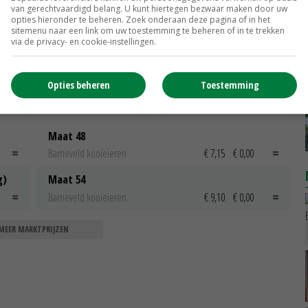
van gerechtvaardigd belang. U kunt hiertegen bezwaar maken door uw
opties hieronder te beheren. Zoek onderaan deze pagina of in het
sitemenu naar een link om uw toestemming te beheren of in te trekken
via de privacy- en cookie-instellingen.
Opties beheren
Toestemming
Maat 48
Barneveld kooieieren
€ 7,15
€ 0,00
g)
Maat 54
Barneveld kooieieren
€ 9,10
€ 0,00
MEER MARKTPRIJZEN