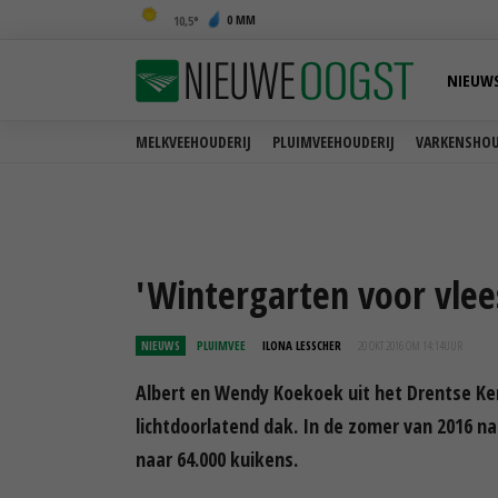
0 MM
10,5
NIEUW
MELKVEEHOUDERIJ
PLUIMVEEHOUDERIJ
VARKENSHOU
'Wintergarten voor vlees
NIEUWS
PLUIMVEE
ILONA LESSCHER
20 OKT 2016 OM 14:14
UUR
Albert en Wendy Koekoek uit het Drentse Ke
lichtdoorlatend dak. In de zomer van 2016 na
naar 64.000 kuikens.