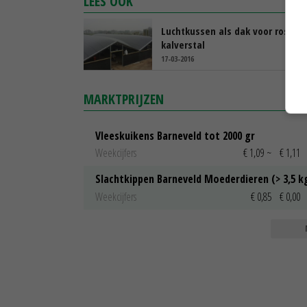
LEES OOK
Luchtkussen als dak voor rosé
kalverstal
17-03-2016
MARKTPRIJZEN
Vleeskuikens Barneveld tot 2000 gr
Weekcijfers
€ 1,09
~
€ 1,11
Slachtkippen Barneveld Moederdieren (> 3,5 k
Weekcijfers
€ 0,85
€ 0,00