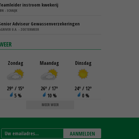
Teamleider instroom kwekerij
IBN - SCHAIJK
Senior Adviseur Gewassenverzekeringen
AGRIVER U.A. - ZOETERMEER
WEER
Zondag
Maandag
Dinsdag
29
°
/ 15
°
26
°
/ 17
°
24
°
/ 12
°
5 %
10 %
0 %
MEER WEER
AANMELDEN