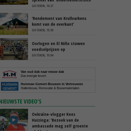
GISTEREN, 16:27
‘Rendement van Krullvarkens
komt van de overkant’
GISTEREN, 15:30
Oorlogen en El Niño stuwen
voedselprijzen op
GISTEREN, 15:04
Van oud dak naar nieuw dak
Dat energie levert.
Huisman Gemert-Bouwen in Vertrouwen
Hallenbouw, Renovatie & Bouwmaterialen
NIEUWSTE VIDEO'S
Oekraïne-vlogger Kees
Huizinga: ‘Bezoek van de
ambassade mag zelf groente