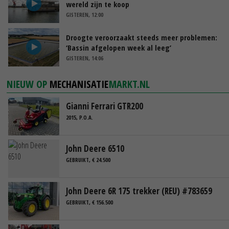
wereld zijn te koop
GISTEREN, 12:00
Droogte veroorzaakt steeds meer problemen:
‘Bassin afgelopen week al leeg’
GISTEREN, 14:06
NIEUW OP
MECHANISATIE
MARKT.NL
Gianni Ferrari GTR200
2015, P.O.A.
John Deere 6510
GEBRUIKT, € 24.500
John Deere 6R 175 trekker (REU) #783659
GEBRUIKT, € 156.500