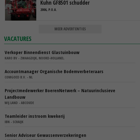
Kuhn GF8501 schudder
2006, P.O.A.
MEER ADVERTENTIES
VACATURES
Verkoper Binnendienst Glastuinbouw
KARO BV - ZWAAGDIJK, NOORD-HOLLAND,
Accountmanager Organische Bodemverbeteraars
COMGOED B.V. - NL
Projectmedewerker BoerenNetwerk – Natuurinclusieve
Landbouw
WIJ.LAND - ABCOUDE
Teamleider instroom kwekerij
IBN - SCHAIJK
Senior Adviseur Gewassenverzekeringen