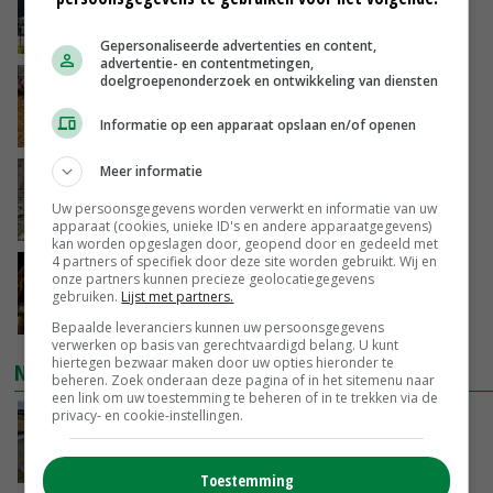
juni
GISTEREN, 17:04
Gepersonaliseerde advertenties en content,
advertentie- en contentmetingen,
doelgroepenonderzoek en ontwikkeling van diensten
Frans onderzoekcentrum bestrijkt hele
varkensvleesketen
Informatie op een apparaat opslaan en/of openen
GISTEREN, 15:29
Meer informatie
Emmeloord noteert eerste zaaiuien op
maximaal 20 euro
Uw persoonsgegevens worden verwerkt en informatie van uw
GISTEREN, 14:59
apparaat (cookies, unieke ID's en andere apparaatgegevens)
kan worden opgeslagen door, geopend door en gedeeld met
4 partners of specifiek door deze site worden gebruikt. Wij en
Spontane boerenacties in Twente en
onze partners kunnen precieze geolocatiegegevens
Apeldoorn zetten de trend
gebruiken.
Lijst met partners.
GISTEREN, 14:48
Bepaalde leveranciers kunnen uw persoonsgegevens
verwerken op basis van gerechtvaardigd belang. U kunt
hiertegen bezwaar maken door uw opties hieronder te
NIEUWSTE VIDEO'S
beheren. Zoek onderaan deze pagina of in het sitemenu naar
een link om uw toestemming te beheren of in te trekken via de
privacy- en cookie-instellingen.
Droogte veroorzaakt steeds meer problemen:
‘Bassin afgelopen week al leeg’
GISTEREN, 14:06
Toestemming