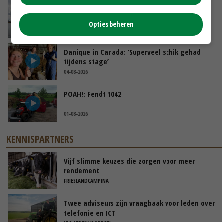
Koeien van enige drijvende boerderij ter
wereld zijn te koop
Opties beheren
GISTEREN, 12:00
Danique in Canada: ‘Superveel schik gehad
tijdens stage’
04-08-2026
POAH!: Fendt 1042
01-08-2026
KENNISPARTNERS
Vijf slimme keuzes die zorgen voor meer
rendement
FRIESLANDCAMPINA
Twee adviseurs zijn vraagbaak voor leden over
telefonie en ICT