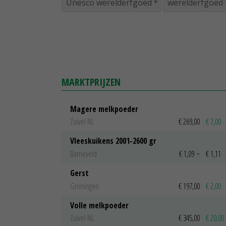
Unesco werelderfgoed
werelderfgoed
MARKTPRIJZEN
Magere melkpoeder
Zuivel NL
€ 269,00
€ 7,00
Vleeskuikens 2001-2600 gr
Barneveld
€ 1,09
~
€ 1,11
Gerst
Groningen
€ 197,00
€ 2,00
Volle melkpoeder
Zuivel NL
€ 345,00
€ 20,00