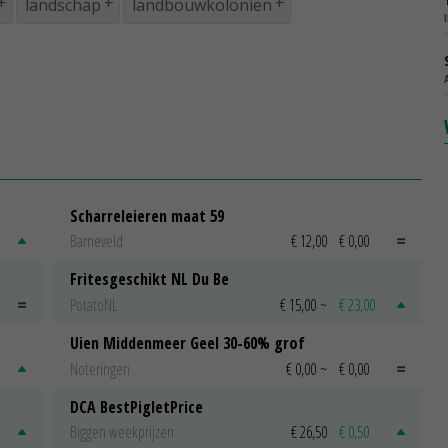
landschap
landbouwkoloniën
Scharreleieren maat 59
Barneveld
€ 12,00
€ 0,00
Fritesgeschikt NL Du Be
PotatoNL
€ 15,00
~
€ 23,00
Uien Middenmeer Geel 30-60% grof
Noteringen
€ 0,00
~
€ 0,00
DCA BestPigletPrice
Biggen weekprijzen
€ 26,50
€ 0,50