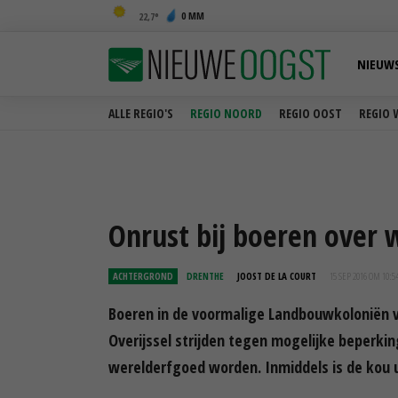
0 MM
22,7
NIEUW
ALLE REGIO'S
REGIO NOORD
REGIO OOST
REGIO 
Onrust bij boeren over
ACHTERGROND
DRENTHE
JOOST DE LA COURT
15 SEP 2016 OM 10:5
Boeren in de voormalige Landbouwkoloniën v
Overijssel strijden tegen mogelijke beperki
werelderfgoed worden. Inmiddels is de kou ui