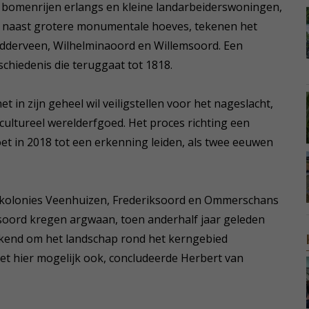
bomenrijen erlangs en kleine landarbeiderswoningen,
 naast grotere monumentale hoeves, tekenen het
edderveen, Wilhelminaoord en Willemsoord. Een
chiedenis die teruggaat tot 1818.
t in zijn geheel wil veiligstellen voor het nageslacht,
o cultureel werelderfgoed. Het proces richting een
oet in 2018 tot een erkenning leiden, als twee eeuwen
rkolonies Veenhuizen, Frederiksoord en Ommerschans
ksoord kregen argwaan, toen anderhalf jaar geleden
ekend om het landschap rond het kerngebied
t hier mogelijk ook, concludeerde Herbert van