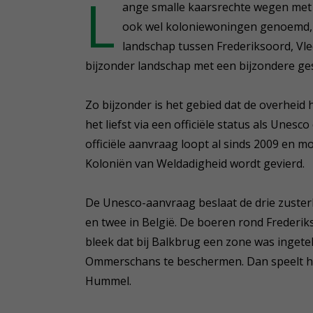
L
ange smalle kaarsrechte wegen met 
ook wel koloniewoningen genoemd,
landschap tussen Frederiksoord, Vl
bijzonder landschap met een bijzondere ges
Zo bijzonder is het gebied dat de overheid he
het liefst via een officiële status als Unesc
officiële aanvraag loopt al sinds 2009 en m
Koloniën van Weldadigheid wordt gevierd.
De Unesco-aanvraag beslaat de drie zuste
en twee in België. De boeren rond Frederi
bleek dat bij Balkbrug een zone was inget
Ommerschans te beschermen. Dan speelt he
Hummel.