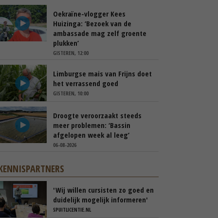
Oekraïne-vlogger Kees
Huizinga: ‘Bezoek van de
ambassade mag zelf groente
plukken’
GISTEREN, 12:00
Limburgse mais van Frijns doet
het verrassend goed
GISTEREN, 10:00
Droogte veroorzaakt steeds
meer problemen: ‘Bassin
afgelopen week al leeg’
06-08-2026
KENNISPARTNERS
'Wij willen cursisten zo goed en
duidelijk mogelijk informeren'
SPUITLICENTIE.NL