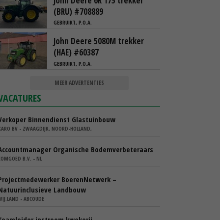
John Deere 6R 175 trekker
(BRU) #708889
GEBRUIKT, P.O.A.
John Deere 5080M trekker
(HAE) #60387
GEBRUIKT, P.O.A.
MEER ADVERTENTIES
VACATURES
Verkoper Binnendienst Glastuinbouw
KARO BV - ZWAAGDIJK, NOORD-HOLLAND,
Accountmanager Organische Bodemverbeteraars
COMGOED B.V. - NL
Projectmedewerker BoerenNetwerk –
Natuurinclusieve Landbouw
WIJ.LAND - ABCOUDE
Teamleider instroom kwekerij