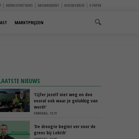
P
KENNISPARTNERS
ABONNEMENT
NIEUWSBRIEF
E-PAPER
AST
MARKTPRIJZEN
LAATSTE NIEUWS
‘Cijfer jezelf niet weg en doe
vooral ook waar je gelukkig van
wordt’
VANDAAG, 13:31
‘De droogte begint ver voor de
grens bij Lobith’
VANDAAG, 11:00