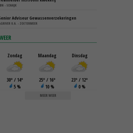
IBN - SCHAIJK
Senior Adviseur Gewassenverzekeringen
AGRIVER U.A. - ZOETERMEER
WEER
Zondag
Maandag
Dinsdag
30
°
/ 14
°
25
°
/ 16
°
23
°
/ 12
°
5 %
10 %
0 %
MEER WEER