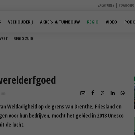
VACATURES
POAH-SHO
S
VEEHOUDERIJ
AKKER- & TUINBOUW
REGIO
VIDEO
PODC
WEST
REGIO ZUID
 werelderfgoed
4
UUR
an Weldadigheid op de grens van Drenthe, Friesland en
ngen voor hun bedrijven, mocht het gebied in 2018 Unesco
t de lucht.