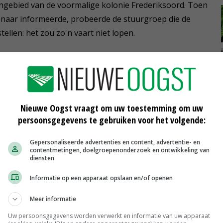
ngebied van de voormalige kolonie Frederiksoord. Toen
r naar informeerde, probeerde de stuurgroep die de
llen: het zou zo'n vaart niet lopen.
ie plaats in de klankbordgroep. 'Toen die later
cht. De beschermingszone bij Frederiksoord bleek op
 werd gezegd, wel 4.600 hectare. Zo'n zone voelt als een
Nieuwe Oogst vraagt om uw toestemming om uw
wend.'
persoonsgegevens te gebruiken voor het volgende:
Gepersonaliseerde advertenties en content, advertentie- en
kelijk alert moet zijn, stelt medeoprichter Henk Hop van
contentmetingen, doelgroepenonderzoek en ontwikkeling van
diensten
 goed in het claimen, maar ze komen het je niet
msoord.
Informatie op een apparaat opslaan en/of openen
Meer informatie
ijden uit Vledder knikt instemmend: 'Eerst de
ie werden twee keer zo groot. Dan bufferzones
Uw persoonsgegevens worden verwerkt en informatie van uw apparaat