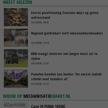
MEEST GELEZEN
Eerste proefrooiing Fontane wijst op grote
achterstand
GISTEREN, 09:35
Nijpend geldtekort treft vleesvarkenshouders
GISTEREN, 13:14
BBB vraagt minister om langer mest uit te
rijden
GISTEREN, 15:47
Panelen houden kas koeler: ‘De eerste indruk
schrikt veel tuinders af’
GISTEREN, 15:27
NIEUW OP
MECHANISATIE
MARKT.NL
Case IH PUMA 165MC