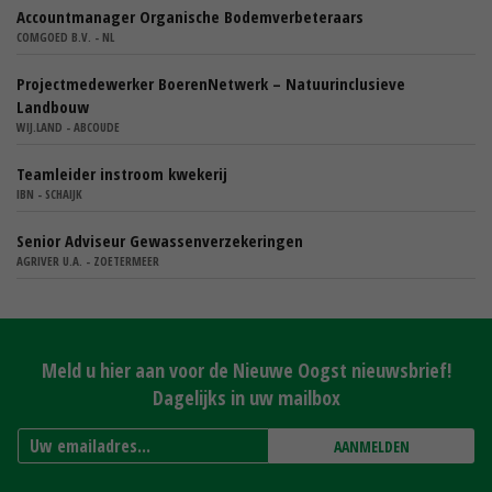
Accountmanager Organische Bodemverbeteraars
COMGOED B.V. - NL
Projectmedewerker BoerenNetwerk – Natuurinclusieve
Landbouw
WIJ.LAND - ABCOUDE
Teamleider instroom kwekerij
IBN - SCHAIJK
Senior Adviseur Gewassenverzekeringen
AGRIVER U.A. - ZOETERMEER
Meld u hier aan voor de Nieuwe Oogst nieuwsbrief!
Dagelijks in uw mailbox
AANMELDEN