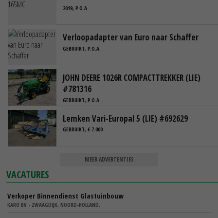
2019, P.O.A.
Verloopadapter van Euro naar Schaffer
GEBRUIKT, P.O.A.
JOHN DEERE 1026R COMPACTTREKKER (LIE)
#781316
GEBRUIKT, P.O.A.
Lemken Vari-Europal 5 (LIE) #692629
GEBRUIKT, € 7.000
MEER ADVERTENTIES
VACATURES
Verkoper Binnendienst Glastuinbouw
KARO BV - ZWAAGDIJK, NOORD-HOLLAND,