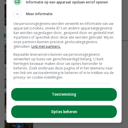
Informatie op een apparaat opslaan en/of openen
Spontane boerenacties in Twente en
Meer informatie
Apeldoorn zetten de trend
VANDAAG, 14:48
Uw persoonsgegevens worden verwerkt en informatie van uw
apparaat (cookies, unieke ID's en andere apparaatgegevens)
kan worden opgeslagen door, geopend door en gedeeld met
NIEUWSTE VIDEO'S
4 partners of specifiek door deze site worden gebruikt. Wij en
onze partners kunnen precieze geolocatiegegevens
gebruiken.
Lijst met partners.
Droogte veroorzaakt steeds meer problemen:
‘Bassin afgelopen week al leeg’
Bepaalde leveranciers kunnen uw persoonsgegevens
verwerken op basis van gerechtvaardigd belang. U kunt
VANDAAG, 14:06
hiertegen bezwaar maken door uw opties hieronder te
beheren. Zoek onderaan deze pagina of in het sitemenu naar
Koeien van enige drijvende boerderij ter
een link om uw toestemming te beheren of in te trekken via de
privacy- en cookie-instellingen.
wereld zijn te koop
VANDAAG, 12:00
Toestemming
Danique in Canada: ‘Superveel schik gehad
tijdens stage’
04-08-2026
Opties beheren
POAH!: Fendt 1042