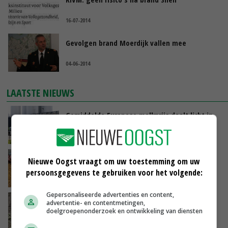
16-07-2014
Gevolgen brand Moerdijk vallen mee
04-06-2014
LAATSTE NIEUWS
Gemiddelde Europese melkprijs daalt licht in
juni
VANDAAG, 17:04
Frans onderzoekcentrum bestrijkt hele
Nieuwe Oogst vraagt om uw toestemming om uw
varkensvleesketen
persoonsgegevens te gebruiken voor het volgende:
VANDAAG, 15:29
Gepersonaliseerde advertenties en content,
Emmeloord noteert eerste zaaiuien op
advertentie- en contentmetingen,
doelgroepenonderzoek en ontwikkeling van diensten
maximaal 20 euro
VANDAAG, 14:59