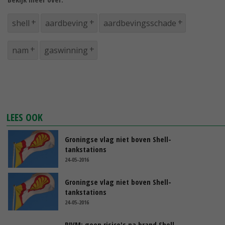
shell
aardbeving
aardbevingsschade
nam
gaswinning
LEES OOK
Groningse vlag niet boven Shell-
tankstations
24-05-2016
Groningse vlag niet boven Shell-
tankstations
24-05-2016
RIVM: geen risico's na brand Shell