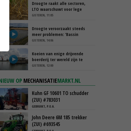
Droogte raakt alle sectoren,
LTO waarschuwt voor lege
schappen
GISTEREN, 11:05
Droogte veroorzaakt steeds
meer problemen: ‘Bassin
afgelopen week al leeg’
GISTEREN, 14:06
Koeien van enige drijvende
boerderij ter wereld zijn te
koop
GISTEREN, 12:00
NIEUW OP
MECHANISATIE
MARKT.NL
Kuhn GF 10601 TO schudder
(ZUI) #783031
GEBRUIKT, P.O.A.
John Deere 6M 185 trekker
(ZUI) #693545
GEBRUIKT, P.O.A.