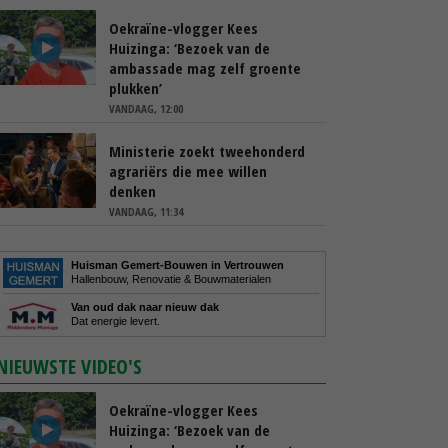
Oekraïne-vlogger Kees
Huizinga: ‘Bezoek van de
ambassade mag zelf groente
plukken’
VANDAAG, 12:00
Ministerie zoekt tweehonderd
agrariërs die mee willen
denken
VANDAAG, 11:34
Huisman Gemert-Bouwen in Vertrouwen
Hallenbouw, Renovatie & Bouwmaterialen
Van oud dak naar nieuw dak
Dat energie levert.
NIEUWSTE VIDEO'S
Oekraïne-vlogger Kees
Huizinga: ‘Bezoek van de