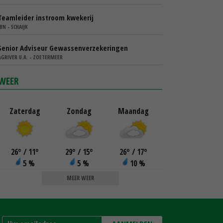
Teamleider instroom kwekerij
IBN - SCHAIJK
Senior Adviseur Gewassenverzekeringen
AGRIVER U.A. - ZOETERMEER
WEER
Zaterdag
Zondag
Maandag
26
°
/ 11
°
29
°
/ 15
°
26
°
/ 17
°
5 %
5 %
10 %
MEER WEER