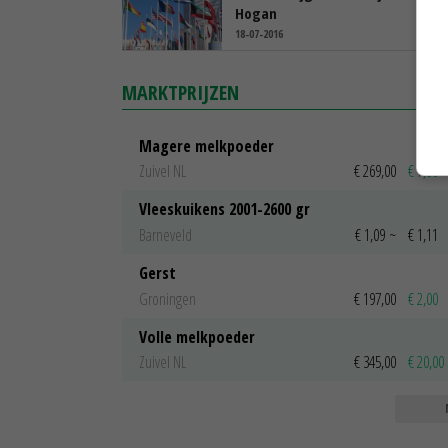
Hogan
18-07-2016
MARKTPRIJZEN
Magere melkpoeder
Zuivel NL
€ 269,00
€ 7,00
Vleeskuikens 2001-2600 gr
Barneveld
€ 1,09
~
€ 1,11
Gerst
Groningen
€ 197,00
€ 2,00
Volle melkpoeder
Zuivel NL
€ 345,00
€ 20,00