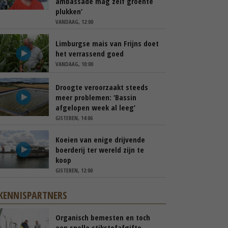
ambassade mag zelf groente
plukken’
VANDAAG, 12:00
Limburgse mais van Frijns doet
het verrassend goed
VANDAAG, 10:00
Droogte veroorzaakt steeds
meer problemen: ‘Bassin
afgelopen week al leeg’
GISTEREN, 14:06
Koeien van enige drijvende
boerderij ter wereld zijn te
koop
GISTEREN, 12:00
KENNISPARTNERS
Organisch bemesten en toch
een snelle stikstofafgifte