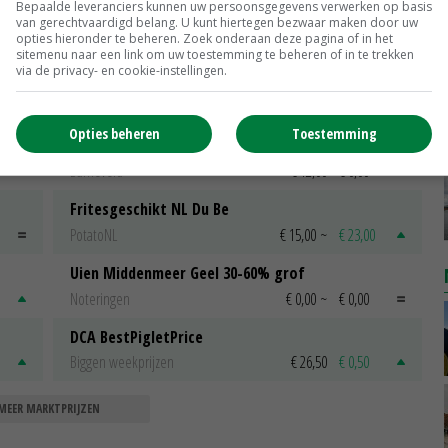
Bepaalde leveranciers kunnen uw persoonsgegevens verwerken op basis
van gerechtvaardigd belang. U kunt hiertegen bezwaar maken door uw
opties hieronder te beheren. Zoek onderaan deze pagina of in het
sitemenu naar een link om uw toestemming te beheren of in te trekken
via de privacy- en cookie-instellingen.
Opties beheren
Toestemming
Scharreleieren maat 59
Barneveld
€ 12,00
€ 0,00
Fritesgeschikt NL Du Be
PotatoNL
€ 15,00
~
€ 23,00
Uien Middenmeer Geel 30-60% grof
Noteringen
€ 0,00
~
€ 0,00
DCA BestPigletPrice
Biggen weekprijzen
€ 26,50
€ 0,50
MEER MARKTPRIJZEN