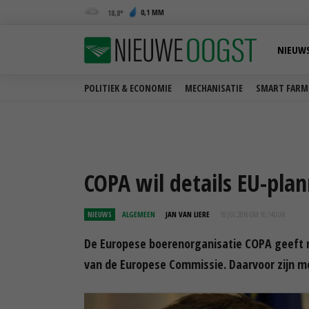
0,1 MM
18,8
NIEUW
POLITIEK & ECONOMIE
MECHANISATIE
SMART FARM
COPA wil details EU-pla
NIEUWS
ALGEMEEN
JAN VAN LIERE
18 JUL 2016 OM 16:14
UUR
De Europese boerenorganisatie COPA geeft n
van de Europese Commissie. Daarvoor zijn me