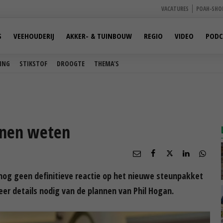
VACATURES
POAH-SHO
S
VEEHOUDERIJ
AKKER- & TUINBOUW
REGIO
VIDEO
PODC
ING
STIKSTOF
DROOGTE
THEMA'S
nnen weten
og geen definitieve reactie op het nieuwe steunpakket
er details nodig van de plannen van Phil Hogan.