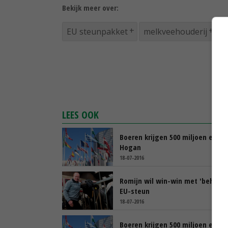
Bekijk meer over:
EU steunpakket
melkveehouderij
LEES OOK
Boeren krijgen 500 miljoen euro 
Hogan
18-07-2016
Romijn wil win-win met 'behoorli
EU-steun
18-07-2016
Boeren krijgen 500 miljoen euro 