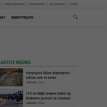
P
KENNISPARTNERS
ABONNEMENT
NIEUWSBRIEF
E-PAPER
AST
MARKTPRIJZEN
LAATSTE NIEUWS
Eierprijzen lijken dieptepunt
achter zich te laten
VANDAAG, 13:27
LTO en NAJK roepen leden op
Brabants protest te steunen
VANDAAG, 12:29