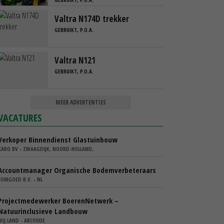
Valtra N174D trekker
GEBRUIKT, P.O.A.
Valtra N121
GEBRUIKT, P.O.A.
MEER ADVERTENTIES
VACATURES
Verkoper Binnendienst Glastuinbouw
KARO BV - ZWAAGDIJK, NOORD-HOLLAND,
Accountmanager Organische Bodemverbeteraars
COMGOED B.V. - NL
Projectmedewerker BoerenNetwerk –
Natuurinclusieve Landbouw
WIJ.LAND - ABCOUDE