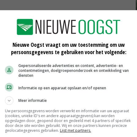
COPA
Nieuwe Oogst vraagt om uw toestemming om uw
persoonsgegevens te gebruiken voor het volgende:
Gepersonaliseerde advertenties en content, advertentie- en
contentmetingen, doelgroepenonderzoek en ontwikkeling van
diensten
van
Romijn wil win-win met 'behoorlijke'
Informatie op een apparaat opslaan en/of openen
EU-steun
18-07-2016
Meer informatie
jke'
Boeren krijgen 500 miljoen euro van
Uw persoonsgegevens worden verwerkt en informatie van uw apparaat
Hogan
(cookies, unieke ID's en andere apparaatgegevens) kan worden
opgeslagen door, geopend door en gedeeld met 4 partners of specifiek
18-07-2016
door deze site worden gebruikt. Wij en onze partners kunnen precieze
geolocatiegegevens gebruiken.
Lijst met partners.
van