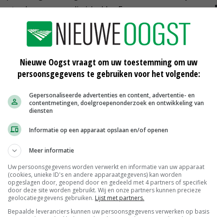
at volgens ons nodig is', aldus Faassen.
Wilbert Mans, waar met name leliebollen en
ook nog met vier andere ondernemers.
Nieuwe Oogst vraagt om uw toestemming om uw
persoonsgegevens te gebruiken voor het volgende:
en Growers in Someren. LTO komt later woensdag met
n Dam.
Gepersonaliseerde advertenties en content, advertentie- en
contentmetingen, doelgroepenonderzoek en ontwikkeling van
diensten
Informatie op een apparaat opslaan en/of openen
an Dam
rampgebied
nationale ramp
Meer informatie
Uw persoonsgegevens worden verwerkt en informatie van uw apparaat
(cookies, unieke ID's en andere apparaatgegevens) kan worden
opgeslagen door, geopend door en gedeeld met 4 partners of specifiek
door deze site worden gebruikt. Wij en onze partners kunnen precieze
geolocatiegegevens gebruiken.
Lijst met partners.
Bepaalde leveranciers kunnen uw persoonsgegevens verwerken op basis