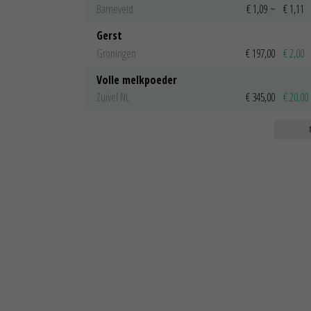
Barneveld
€ 1,09
~
€ 1,11
Gerst
Groningen
€ 197,00
€ 2,00
Volle melkpoeder
Zuivel NL
€ 345,00
€ 20,00