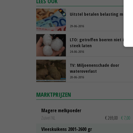
LEES OOK
Uitstel betalen belasting mogeli
29-06-2016
LTO: getroffen boeren niet in de
steek laten
24-06-2016
TV: Miljoenenschade door
wateroverlast
20-06-2016
MARKTPRIJZEN
Magere melkpoeder
Zuivel NL
€ 269,00
€ 7,00
Vleeskuikens 2001-2600 gr