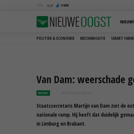
0 MM
15,8
NIEUW
POLITIEK & ECONOMIE
MECHANISATIE
SMART FARM
Van Dam: weerschade g
NIEUWS
29 JUN 2016 OM 15:08
UUR
Staatssecretaris Martijn van Dam ziet de ex
nationale ramp. Hij heeft dat duidelijk ge
in Limburg en Brabant.