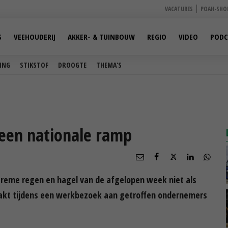
VACATURES
POAH-SHO
S
VEEHOUDERIJ
AKKER- & TUINBOUW
REGIO
VIDEO
PODC
ING
STIKSTOF
DROOGTE
THEMA'S
een nationale ramp
treme regen en hagel van de afgelopen week niet als
maakt tijdens een werkbezoek aan getroffen ondernemers