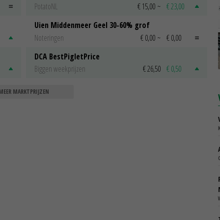
PotatoNL
€ 15,00
~
€ 23,00
Uien Middenmeer Geel 30-60% grof
Noteringen
€ 0,00
~
€ 0,00
DCA BestPigletPrice
Biggen weekprijzen
€ 26,50
€ 0,50
MEER MARKTPRIJZEN