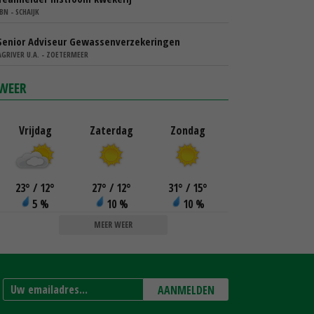
IBN - SCHAIJK
Senior Adviseur Gewassenverzekeringen
AGRIVER U.A. - ZOETERMEER
WEER
Vrijdag
Zaterdag
Zondag
23
°
/ 12
°
27
°
/ 12
°
31
°
/ 15
°
5 %
10 %
10 %
MEER WEER
AANMELDEN