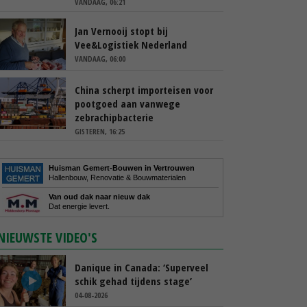
VANDAAG, 06:21
Jan Vernooij stopt bij
Vee&Logistiek Nederland
VANDAAG, 06:00
China scherpt importeisen voor
pootgoed aan vanwege
zebrachipbacterie
GISTEREN, 16:25
Huisman Gemert-Bouwen in Vertrouwen
Hallenbouw, Renovatie & Bouwmaterialen
Van oud dak naar nieuw dak
Dat energie levert.
NIEUWSTE VIDEO'S
Danique in Canada: ‘Superveel
schik gehad tijdens stage’
04-08-2026