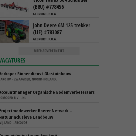
(BRU) #778456
GEBRUIKT, P.O.A.
John Deere 6M 125 trekker
(LIE) #783087
GEBRUIKT, P.O.A.
MEER ADVERTENTIES
VACATURES
Verkoper Binnendienst Glastuinbouw
KARO BV - ZWAAGDIJK, NOORD-HOLLAND,
Accountmanager Organische Bodemverbeteraars
COMGOED B.V. - NL
Projectmedewerker BoerenNetwerk –
Natuurinclusieve Landbouw
WIJ.LAND - ABCOUDE
Teamleider instroom kwekerij