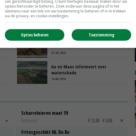
van gerechtvaardigd belang. U kunt hiertegen bezwaar maken door uw
opties hieronder te beheren. Zoek onderaan deze pagina of in het
sitemenu naar een link om uw toestemming te beheren of in te trekken
jk
Van Dam: weerschade geen
via de privacy- en cookie-instellingen.
nationale ramp
29-06-2016
Opties beheren
Toestemming
TV: Miljoenenschade door
wateroverlast
21-06-2016
Aa en Maas informeert over
waterschade
14-06-2016
Scharreleieren maat 59
Barneveld
€ 12,00
€ 0,00
Fritesgeschikt NL Du Be