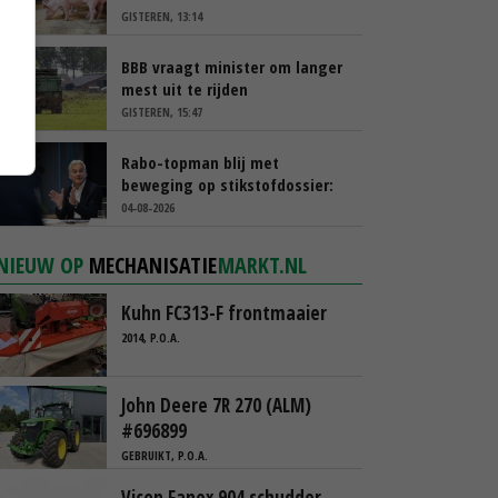
GISTEREN, 13:14
BBB vraagt minister om langer
mest uit te rijden
GISTEREN, 15:47
Rabo-topman blij met
beweging op stikstofdossier:
‘Verdienmodel van boeren blijft
04-08-2026
cruciaal’
NIEUW OP
MECHANISATIE
MARKT.NL
Kuhn FC313-F frontmaaier
2014, P.O.A.
John Deere 7R 270 (ALM)
#696899
GEBRUIKT, P.O.A.
Vicon Fanex 904 schudder