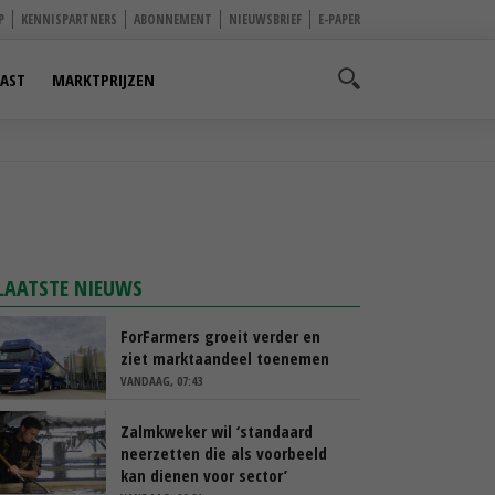
P
KENNISPARTNERS
ABONNEMENT
NIEUWSBRIEF
E-PAPER
AST
MARKTPRIJZEN
LAATSTE NIEUWS
ForFarmers groeit verder en
ziet marktaandeel toenemen
VANDAAG, 07:43
Zalmkweker wil ‘standaard
neerzetten die als voorbeeld
kan dienen voor sector’