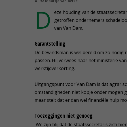
© Maartje van Berkel
D
eze houding van de staatssecreta
getroffen ondernemers schadeloos 
van Van Dam.
Garantstelling
De bewindsman is wel bereid om zo nodig re
passen. Hij verwees naar het ministerie v
werktijdverkorting.
Uitgangspunt voor Van Dam is dat agrarisch
omstandigheden niet kopje onder mogen ga
maar stelt dat er dan wel financiële hulp m
Toezeggingen niet genoeg
'We zijn blij dat de staatssecretaris zich hi