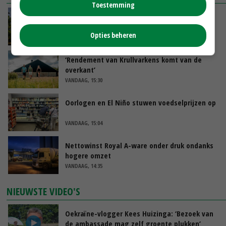
Toestemming
Kamervragen over onttrekkingsverbod,
minister spreekt van ‘ondernemersrisico’
Opties beheren
VANDAAG, 16:27
‘Rendement van Krullvarkens komt van de
overkant’
VANDAAG, 15:30
Oorlogen en El Niño stuwen voedselprijzen op
VANDAAG, 15:04
Nettowinst Royal A-ware onder druk ondanks
hogere omzet
VANDAAG, 14:35
NIEUWSTE VIDEO'S
Oekraïne-vlogger Kees Huizinga: ‘Bezoek van
de ambassade mag zelf groente plukken’