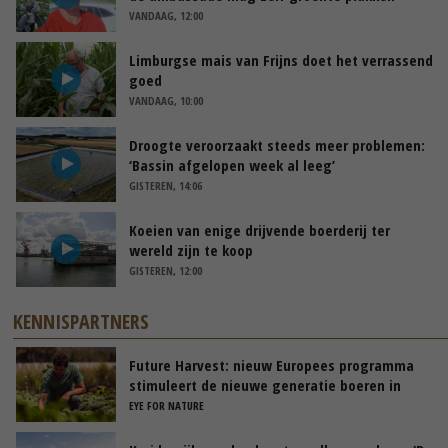
VANDAAG, 12:00
Limburgse mais van Frijns doet het verrassend
goed
VANDAAG, 10:00
Droogte veroorzaakt steeds meer problemen:
‘Bassin afgelopen week al leeg’
GISTEREN, 14:06
Koeien van enige drijvende boerderij ter
wereld zijn te koop
GISTEREN, 12:00
KENNISPARTNERS
Future Harvest: nieuw Europees programma
stimuleert de nieuwe generatie boeren in
Nederland
EYE FOR NATURE