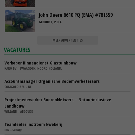
John Deere 6610 PQ (EMA) #781559
GEBRUIKT, P.O.A.
MEER ADVERTENTIES
VACATURES
Verkoper Binnendienst Glastuinbouw
KARO BV - ZWAAGDIJK, NOORD-HOLLAND,
Accountmanager Organische Bodemverbeteraars
COMGOED B.V. - NL
Projectmedewerker BoerenNetwerk – Natuurinclusieve
Landbouw
WIJ.LAND - ABCOUDE
Teamleider instroom kwekerij
IBN - SCHAIJK