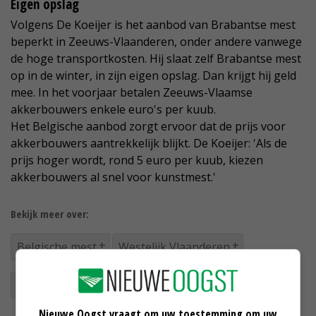
Eigen opslag
Volgens De Koeijer is het aanbod van Brabantse mest
beperkt in Zeeuws-Vlaanderen, onder andere vanwege
de hoge transportkosten. Hij slaat zelf Brabantse mest
op in de winter, in zijn eigen opslag. Dan krijgt hij geld
mee. In het voorjaar betalen Zeeuws-Vlaamse
akkerbouwers enkele euro's per kuub.
Het Belgische aanbod zorgt ervoor dat de prijs voor
akkerbouwers aantrekkelijk blijkt. De Koeijer: 'Als de
prijs hoger wordt, rond 5 euro per kuub, kiezen
akkerbouwers al snel voor kunstmest.'
Bekijk meer over:
Belgische mest
Westelijk Vlaanderen
Zeeuws-Vlaanderen
tussenopslag
Nieuwe Oogst vraagt om uw toestemming om uw