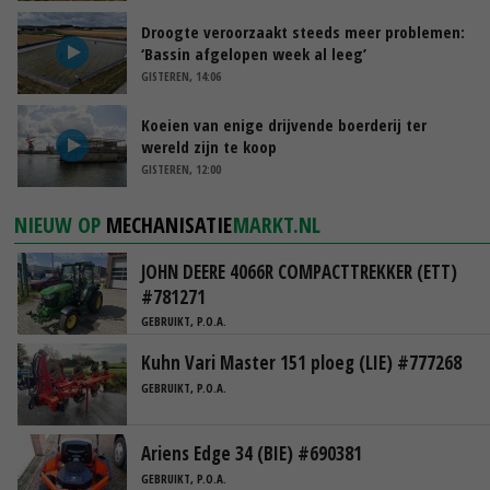
Droogte veroorzaakt steeds meer problemen:
‘Bassin afgelopen week al leeg’
GISTEREN, 14:06
Koeien van enige drijvende boerderij ter
wereld zijn te koop
GISTEREN, 12:00
NIEUW OP
MECHANISATIE
MARKT.NL
JOHN DEERE 4066R COMPACTTREKKER (ETT)
#781271
GEBRUIKT, P.O.A.
Kuhn Vari Master 151 ploeg (LIE) #777268
GEBRUIKT, P.O.A.
Ariens Edge 34 (BIE) #690381
GEBRUIKT, P.O.A.