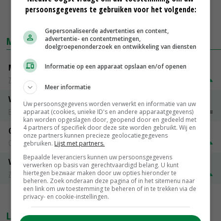
persoonsgegevens te gebruiken voor het volgende:
Gepersonaliseerde advertenties en content,
advertentie- en contentmetingen,
MARKTPRIJZEN
doelgroepenonderzoek en ontwikkeling van diensten
Informatie op een apparaat opslaan en/of openen
Magere melkpoeder
Zuivel NL
€ 269,00
€ 7,00
Meer informatie
Vleeskuikens 2001-2600 gr
Uw persoonsgegevens worden verwerkt en informatie van uw
Barneveld
€ 1,09
~
€ 1,11
apparaat (cookies, unieke ID's en andere apparaatgegevens)
kan worden opgeslagen door, geopend door en gedeeld met
4 partners of specifiek door deze site worden gebruikt. Wij en
Gerst
onze partners kunnen precieze geolocatiegegevens
Groningen
€ 197,00
€ 2,00
gebruiken.
Lijst met partners.
Bepaalde leveranciers kunnen uw persoonsgegevens
Volle melkpoeder
verwerken op basis van gerechtvaardigd belang. U kunt
hiertegen bezwaar maken door uw opties hieronder te
Zuivel NL
€ 345,00
€ 20,00
beheren. Zoek onderaan deze pagina of in het sitemenu naar
een link om uw toestemming te beheren of in te trekken via de
privacy- en cookie-instellingen.
MEER MARKTPRIJZEN
LAATSTE NIEUWS