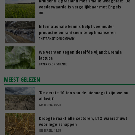
Kruidenrijk grasland met smalle weegbree: ‘De
voederwaarde is vergelijkbaar met Engels
raaigras’
DLF
Internationale kennis helpt veehouder
productie en rantsoen te optimaliseren
THETRANSITIONCOMPANY
We vechten tegen dezelfde vijand: Bremia
lactuca
BAYER CROP SCIENCE
MEEST GELEZEN
‘De eerste 10 ton van de uienoogst zijn we nu
al kwijt’
GISTEREN, 09:28
Droogte raakt alle sectoren, LTO waarschuwt
voor lege schappen
GISTEREN, 11:05