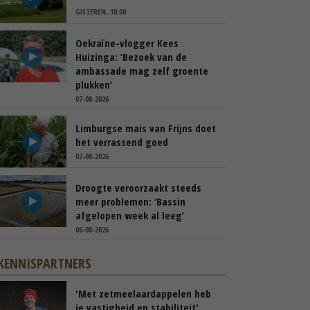
GISTEREN, 10:00
Oekraïne-vlogger Kees
Huizinga: ‘Bezoek van de
ambassade mag zelf groente
plukken’
07-08-2026
Limburgse mais van Frijns doet
het verrassend goed
07-08-2026
Droogte veroorzaakt steeds
meer problemen: ‘Bassin
afgelopen week al leeg’
06-08-2026
KENNISPARTNERS
'Met zetmeelaardappelen heb
je vastigheid en stabiliteit'