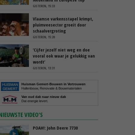
GISTEREN, 15:33
Vlaamse varkensstapel krimpt,
pluimveesector groeit door
schaalvergroting
GISTEREN, 15:20
‘Cijfer jezelf niet weg en doe
vooral ook waar je gelukkig van
wordt’
GISTEREN, 13:31
Huisman Gemert-Bouwen in Vertrouwen
Hallenbouw, Renovatie & Bouwmaterialen
Van oud dak naar nieuw dak
Dat energie levert.
NIEUWSTE VIDEO'S
POAH!: John Deere 7730