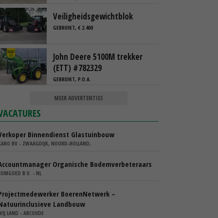
Veiligheidsgewichtblok
GEBRUIKT, € 2.400
John Deere 5100M trekker
(ETT) #782329
GEBRUIKT, P.O.A.
MEER ADVERTENTIES
VACATURES
Verkoper Binnendienst Glastuinbouw
KARO BV - ZWAAGDIJK, NOORD-HOLLAND,
Accountmanager Organische Bodemverbeteraars
COMGOED B.V. - NL
Projectmedewerker BoerenNetwerk –
Natuurinclusieve Landbouw
WIJ.LAND - ABCOUDE