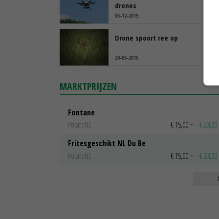
drones
05-12-2015
Drone spoort ree op
20-05-2015
MARKTPRIJZEN
Fontane
PotatoNL
€ 15,00
~
€ 23,00
Fritesgeschikt NL Du Be
PotatoNL
€ 15,00
~
€ 23,00