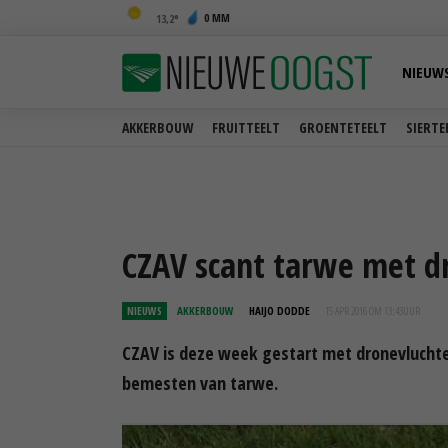
0 MM
13,2
NIEUW
AKKERBOUW
FRUITTEELT
GROENTETEELT
SIERTE
CZAV scant tarwe met d
NIEUWS
AKKERBOUW
HAIJO DODDE
15 APR 2016 OM 13:43
UUR
CZAV is deze week gestart met dronevlucht
bemesten van tarwe.