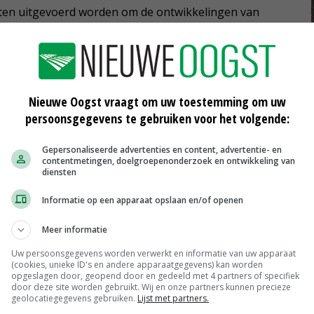
chten uitgevoerd worden om de ontwikkelingen van
Nieuwe Oogst vraagt om uw toestemming om uw
bijmesten
persoonsgegevens te gebruiken voor het volgende:
Gepersonaliseerde advertenties en content, advertentie- en
contentmetingen, doelgroepenonderzoek en ontwikkeling van
diensten
Informatie op een apparaat opslaan en/of openen
Meer informatie
et
Interesse Vlaamse akkerbouwer voor
Uw persoonsgegevens worden verwerkt en informatie van uw apparaat
drone
(cookies, unieke ID's en andere apparaatgegevens) kan worden
opgeslagen door, geopend door en gedeeld met 4 partners of specifiek
30-03-2016
door deze site worden gebruikt. Wij en onze partners kunnen precieze
geolocatiegegevens gebruiken.
Lijst met partners.
d in
Grote drone voor gewasbescherming