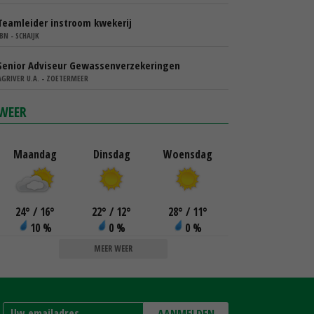
Teamleider instroom kwekerij
IBN - SCHAIJK
Senior Adviseur Gewassenverzekeringen
AGRIVER U.A. - ZOETERMEER
WEER
Maandag
Dinsdag
Woensdag
24
°
/ 16
°
22
°
/ 12
°
28
°
/ 11
°
10 %
0 %
0 %
MEER WEER
AANMELDEN