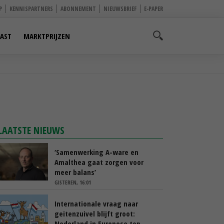
P
KENNISPARTNERS
ABONNEMENT
NIEUWSBRIEF
E-PAPER
AST
MARKTPRIJZEN
LAATSTE NIEUWS
‘Samenwerking A-ware en
Amalthea gaat zorgen voor
meer balans’
GISTEREN, 16:01
Internationale vraag naar
geitenzuivel blijft groot:
Nederland in Europese top