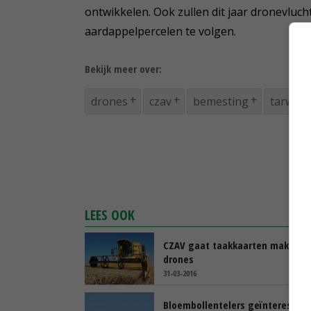
ontwikkelen. Ook zullen dit jaar dronevlu
aardappelpercelen te volgen.
Bekijk meer over:
drones
czav
bemesting
tarwe
LEES OOK
CZAV gaat taakkaarten maken m
drones
31-03-2016
Bloembollentelers geïnteresseer