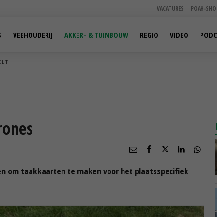
VACATURES
POAH-SHO
S
VEEHOUDERIJ
AKKER- & TUINBOUW
REGIO
VIDEO
PODC
ELT
rones
en om taakkaarten te maken voor het plaatsspecifiek