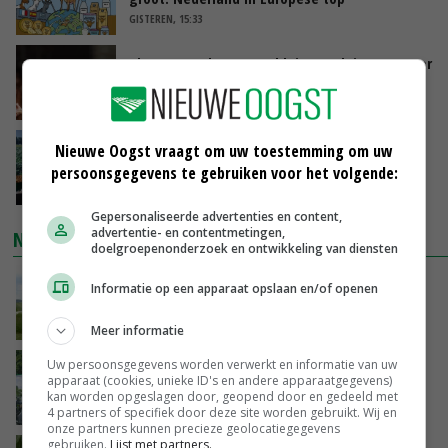
GISTEREN, 15:33
Vlaamse varkensstapel krimpt, pluimveesector
groeit door schaalvergroting
GISTEREN, 15:20
‘Cijfer jezelf niet weg en doe vooral ook waar
Nieuwe Oogst vraagt om uw toestemming om uw
je gelukkig van wordt’
persoonsgegevens te gebruiken voor het volgende:
GISTEREN, 13:31
Gepersonaliseerde advertenties en content,
advertentie- en contentmetingen,
NIEUWSTE VIDEO'S
doelgroepenonderzoek en ontwikkeling van diensten
POAH!: John Deere 7730
Informatie op een apparaat opslaan en/of openen
GISTEREN, 10:00
Meer informatie
Uw persoonsgegevens worden verwerkt en informatie van uw
Oekraïne-vlogger Kees Huizinga: ‘Bezoek van
apparaat (cookies, unieke ID's en andere apparaatgegevens)
de ambassade mag zelf groente plukken’
kan worden opgeslagen door, geopend door en gedeeld met
07-08-2026
4 partners of specifiek door deze site worden gebruikt. Wij en
onze partners kunnen precieze geolocatiegegevens
gebruiken.
Lijst met partners.