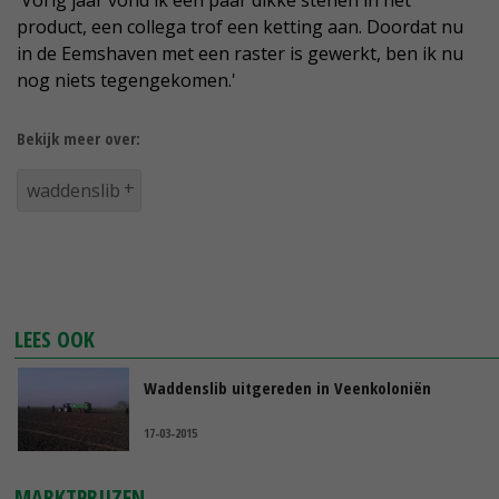
'Vorig jaar vond ik een paar dikke stenen in het
product, een collega trof een ketting aan. Doordat nu
in de Eemshaven met een raster is gewerkt, ben ik nu
nog niets tegengekomen.'
Bekijk meer over:
waddenslib
LEES OOK
Waddenslib uitgereden in Veenkoloniën
17-03-2015
MARKTPRIJZEN