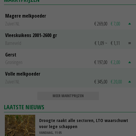
Magere melkpoeder
Zuivel NL
€ 269,00
€ 7,00
Vleeskuikens 2001-2600 gr
Barneveld
€ 1,09
~
€ 1,11
Gerst
Groningen
€ 197,00
€ 2,00
Volle melkpoeder
Zuivel NL
€ 345,00
€ 20,00
MEER MARKTPRIJZEN
LAATSTE NIEUWS
Droogte raakt alle sectoren, LTO waarschuwt
voor lege schappen
VANDAAG, 11:05