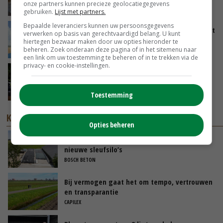
onze partners kunnen precieze geolocatiegegevens
01-08-2026
gebruiken.
Lijst met partners.
Bepaalde leveranciers kunnen uw persoonsgegevens
Oekraïne-vlogger Kees Huizinga: ‘Tarwe wordt
verwerken op basis van gerechtvaardigd belang. U kunt
geperst, koeien hebben stro nodig’
hiertegen bezwaar maken door uw opties hieronder te
beheren. Zoek onderaan deze pagina of in het sitemenu naar
31-07-2026
een link om uw toestemming te beheren of in te trekken via de
privacy- en cookie-instellingen.
‘Stikstofbrief hoeft niet van tafel, maar moet
wel worden aangepast’
31-07-2026
Toestemming
KENNISPARTNERS
Opties beheren
Eerste investering na bedrijfsovername:
nieuwe sleufsilo’s
BOSCH BETON
Bij vermogen gaat het om tempo, vertrouwen
en transparantie
CAPILEX