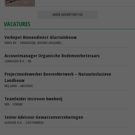
MEER ADVERTENTIES
VACATURES
Verkoper Binnendienst Glastuinbouw
KARO BV - ZWAAGDIJK, NOORD-HOLLAND,
Accountmanager Organische Bodemverbeteraars
COMGOED B.V. - NL
Projectmedewerker BoerenNetwerk – Natuurinclusieve
Landbouw
WIJ.LAND - ABCOUDE
Teamleider instroom kwekerij
IBN - SCHAIJK
Senior Adviseur Gewassenverzekeringen
AGRIVER U.A. - ZOETERMEER