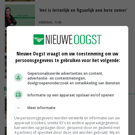
‘Het is letterlijk en figuurlijk een hete zomer’
VANDAAG, 11:00
Argentinië hervat export van pluimveevlees
naar EU
VANDAAG, 10:39
Nieuwe Oogst vraagt om uw toestemming om uw
persoonsgegevens te gebruiken voor het volgende:
Plotselinge prijsstijging geeft varkensmarkt
nieuw perspectief
Gepersonaliseerde advertenties en content,
VANDAAG, 10:02
advertentie- en contentmetingen,
doelgroepenonderzoek en ontwikkeling van diensten
NIEUWSTE VIDEO'S
Informatie op een apparaat opslaan en/of openen
Danique in Canada: ‘Superveel schik gehad
tijdens stage’
Meer informatie
04-08-2026
Uw persoonsgegevens worden verwerkt en informatie van uw
apparaat (cookies, unieke ID's en andere apparaatgegevens)
POAH!: Fendt 1042
kan worden opgeslagen door, geopend door en gedeeld met
4 partners of specifiek door deze site worden gebruikt. Wij en