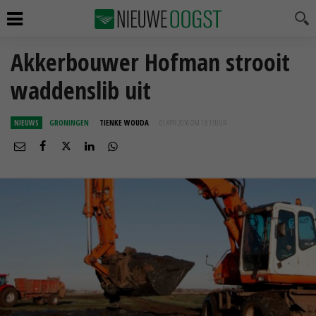
Akkerbouwer Hofman strooit
waddenslib uit
NIEUWS
GRONINGEN
TIENKE WOUDA
01 APR 2016 OM 13:13
UUR