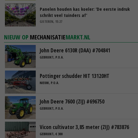
Panelen houden kas koeler: ‘De eerste indruk
schrikt veel tuinders af’
GISTEREN, 15:27
NIEUW OP
MECHANISATIE
MARKT.NL
John Deere 6130R (DAA) #704841
GEBRUIKT, P.O.A.
Pottinger schudder HIT 13120HT
NIEUW, P.O.A.
John Deere 7600 (ZIJ) #696750
GEBRUIKT, P.O.A.
Vicon cultivator 3,85 meter (ZIJ) #783876
GEBRUIKT, € 300