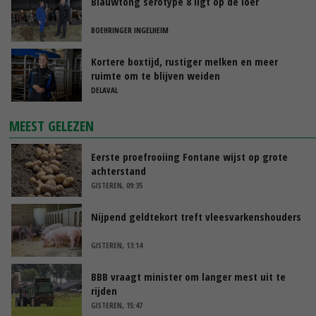
Blauwtong serotype 8 ligt op de loer
BOEHRINGER INGELHEIM
Kortere boxtijd, rustiger melken en meer
ruimte om te blijven weiden
DELAVAL
MEEST GELEZEN
Eerste proefrooiing Fontane wijst op grote
achterstand
GISTEREN, 09:35
Nijpend geldtekort treft vleesvarkenshouders
GISTEREN, 13:14
BBB vraagt minister om langer mest uit te
rijden
GISTEREN, 15:47