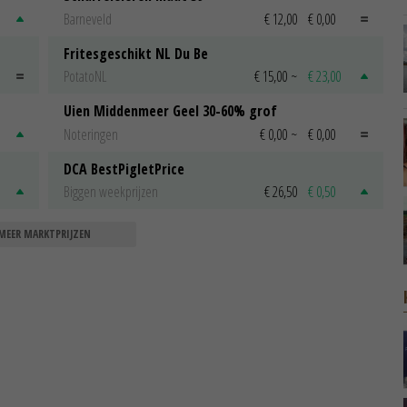
Barneveld
€ 12,00
€ 0,00
Fritesgeschikt NL Du Be
PotatoNL
€ 15,00
~
€ 23,00
Uien Middenmeer Geel 30-60% grof
Noteringen
€ 0,00
~
€ 0,00
DCA BestPigletPrice
Biggen weekprijzen
€ 26,50
€ 0,50
MEER MARKTPRIJZEN