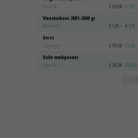
Zuivel NL
€ 269,00
€ 7,00
Vleeskuikens 2001-2600 gr
Barneveld
€ 1,09
~
€ 1,11
Gerst
Groningen
€ 197,00
€ 2,00
Volle melkpoeder
Zuivel NL
€ 345,00
€ 20,00