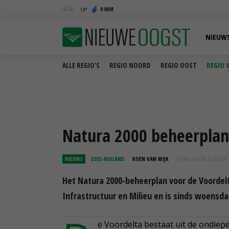
0 MM
14
NIEUW
ALLE REGIO'S
REGIO NOORD
REGIO OOST
REGIO 
Natura 2000 beheerplan
NIEUWS
ZUID-HOLLAND
KOEN VAN WIJK
31 MAA 2016 OM 12:42
UUR
Het Natura 2000-beheerplan voor de Voordelta
Infrastructuur en Milieu en is sinds woensda
e Voordelta bestaat uit de ondie