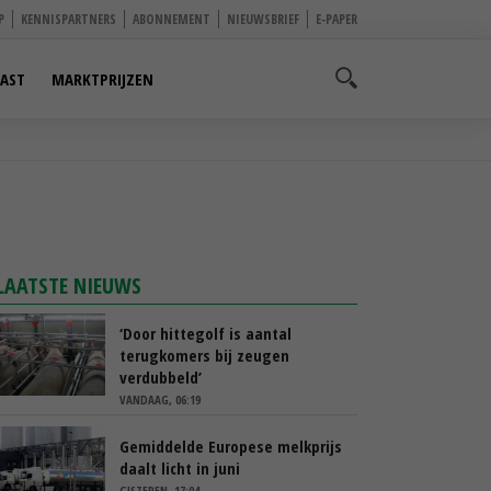
P
KENNISPARTNERS
ABONNEMENT
NIEUWSBRIEF
E-PAPER
AST
MARKTPRIJZEN
LAATSTE NIEUWS
‘Door hittegolf is aantal
terugkomers bij zeugen
verdubbeld’
VANDAAG, 06:19
Gemiddelde Europese melkprijs
daalt licht in juni
GISTEREN, 17:04