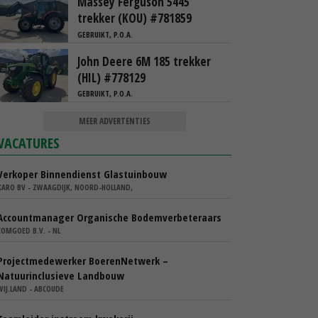
Massey Ferguson 5445
trekker (KOU) #781859
GEBRUIKT, P.O.A.
John Deere 6M 185 trekker
(HIL) #778129
GEBRUIKT, P.O.A.
MEER ADVERTENTIES
VACATURES
Verkoper Binnendienst Glastuinbouw
KARO BV - ZWAAGDIJK, NOORD-HOLLAND,
Accountmanager Organische Bodemverbeteraars
COMGOED B.V. - NL
Projectmedewerker BoerenNetwerk –
Natuurinclusieve Landbouw
WIJ.LAND - ABCOUDE