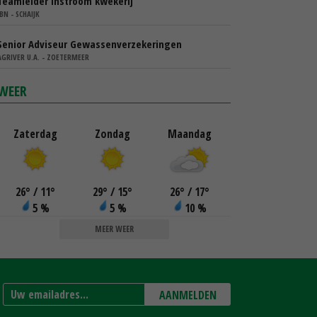
Teamleider instroom kwekerij
IBN - SCHAIJK
Senior Adviseur Gewassenverzekeringen
AGRIVER U.A. - ZOETERMEER
WEER
Zaterdag
Zondag
Maandag
26
°
/ 11
°
29
°
/ 15
°
26
°
/ 17
°
5 %
5 %
10 %
MEER WEER
AANMELDEN