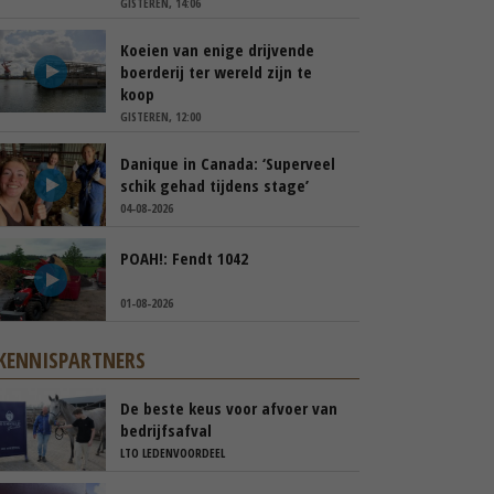
GISTEREN, 14:06
Koeien van enige drijvende
boerderij ter wereld zijn te
koop
GISTEREN, 12:00
Danique in Canada: ‘Superveel
schik gehad tijdens stage’
04-08-2026
POAH!: Fendt 1042
01-08-2026
KENNISPARTNERS
De beste keus voor afvoer van
bedrijfsafval
LTO LEDENVOORDEEL