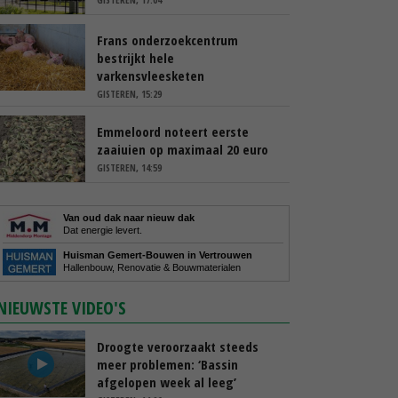
Frans onderzoekcentrum
bestrijkt hele
varkensvleesketen
GISTEREN, 15:29
Emmeloord noteert eerste
zaaiuien op maximaal 20 euro
GISTEREN, 14:59
Van oud dak naar nieuw dak
Dat energie levert.
Huisman Gemert-Bouwen in Vertrouwen
Hallenbouw, Renovatie & Bouwmaterialen
NIEUWSTE VIDEO'S
Droogte veroorzaakt steeds
meer problemen: ‘Bassin
afgelopen week al leeg’