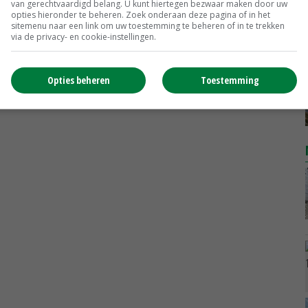
van gerechtvaardigd belang. U kunt hiertegen bezwaar maken door uw
opties hieronder te beheren. Zoek onderaan deze pagina of in het
sitemenu naar een link om uw toestemming te beheren of in te trekken
via de privacy- en cookie-instellingen.
Opties beheren
Toestemming