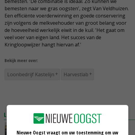
bemesten. 'De combinatie is ideaal. Zo kunnen we
bemesten naar we gras oogsten', zegt Van Veldhuizen.
Een efficiënte voerderwinning en goede conservering
zijn volgens de melkveehouder van groot belang voor
de hoeveelheid werkelijk eiwit in de kuil. 'Het gaat om
veel voer van eigen land. Het succes van de
Kringloopwijzer hangt hiervan af.'
Bekijk meer over:
Loonbedrijf Kastelijn
Harvestlab
LEES OOK
Loonbedrijf Kastelijn start met Harvestlab
Nieuwe Oogst vraagt om uw toestemming om uw