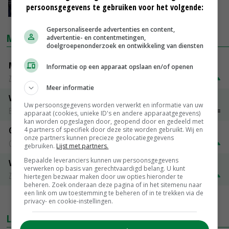
persoonsgegevens te gebruiken voor het volgende:
24-03-2016
Gepersonaliseerde advertenties en content,
MARKTPRIJZEN
advertentie- en contentmetingen,
doelgroepenonderzoek en ontwikkeling van diensten
Magere melkpoeder
Informatie op een apparaat opslaan en/of openen
Zuivel NL
€ 269,00
€ 7,00
Meer informatie
Vleeskuikens 2001-2600 gr
Uw persoonsgegevens worden verwerkt en informatie van uw
Barneveld
€ 1,09
~
€ 1,11
apparaat (cookies, unieke ID's en andere apparaatgegevens)
kan worden opgeslagen door, geopend door en gedeeld met
Gerst
4 partners of specifiek door deze site worden gebruikt. Wij en
onze partners kunnen precieze geolocatiegegevens
Groningen
€ 197,00
€ 2,00
gebruiken.
Lijst met partners.
Bepaalde leveranciers kunnen uw persoonsgegevens
Volle melkpoeder
verwerken op basis van gerechtvaardigd belang. U kunt
Zuivel NL
€ 345,00
€ 20,00
hiertegen bezwaar maken door uw opties hieronder te
beheren. Zoek onderaan deze pagina of in het sitemenu naar
een link om uw toestemming te beheren of in te trekken via de
MEER MARKTPRIJZEN
privacy- en cookie-instellingen.
LAATSTE NIEUWS