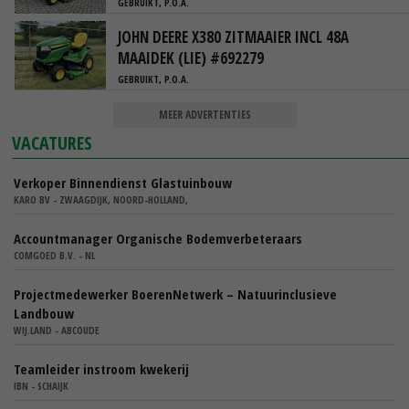
GEBRUIKT, P.O.A.
JOHN DEERE X380 ZITMAAIER INCL 48A
MAAIDEK (LIE) #692279
GEBRUIKT, P.O.A.
MEER ADVERTENTIES
VACATURES
Verkoper Binnendienst Glastuinbouw
KARO BV - ZWAAGDIJK, NOORD-HOLLAND,
Accountmanager Organische Bodemverbeteraars
COMGOED B.V. - NL
Projectmedewerker BoerenNetwerk – Natuurinclusieve
Landbouw
WIJ.LAND - ABCOUDE
Teamleider instroom kwekerij
IBN - SCHAIJK