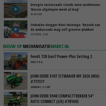
Droogte veroorzaakt steeds meer problemen:
‘Bassin afgelopen week al leeg’
06-08-2026
Oekraïne-vlogger Kees Huizinga: ‘Bezoek van
de ambassade mag zelf groente plukken’
GISTEREN, 12:00
NIEUW OP
MECHANISATIE
MARKT.NL
Fendt 728 Gen7 Power-Plus Setting 2
2024, P.O.A.
JOHN DEERE X107 ZITMAAIER MY 2026 (REU)
#777371
GEBRUIKT, € 3.395
JOHN DEERE X948 COMPACTTREKKER 54"
AUTO CONNECT (LIE) #781642