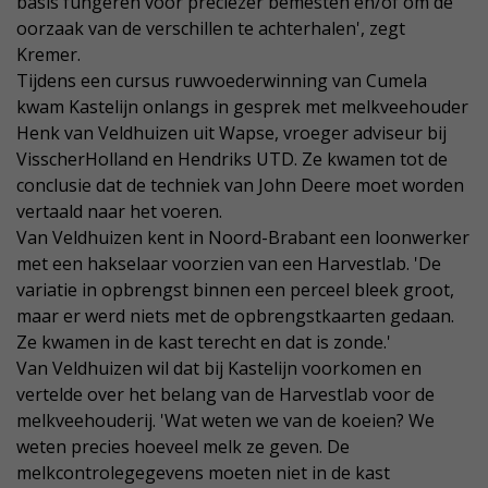
basis fungeren voor preciezer bemesten en/of om de
oorzaak van de verschillen te achterhalen', zegt
Kremer.
Tijdens een cursus ruwvoederwinning van Cumela
kwam Kastelijn onlangs in gesprek met melkveehouder
Henk van Veldhuizen uit Wapse, vroeger adviseur bij
VisscherHolland en Hendriks UTD. Ze kwamen tot de
conclusie dat de techniek van John Deere moet worden
vertaald naar het voeren.
Van Veldhuizen kent in Noord-Brabant een loonwerker
met een hakselaar voorzien van een Harvestlab. 'De
variatie in opbrengst binnen een perceel bleek groot,
maar er werd niets met de opbrengstkaarten gedaan.
Ze kwamen in de kast terecht en dat is zonde.'
Van Veldhuizen wil dat bij Kastelijn voorkomen en
vertelde over het belang van de Harvestlab voor de
melkveehouderij. 'Wat weten we van de koeien? We
weten precies hoeveel melk ze geven. De
melkcontrolegegevens moeten niet in de kast