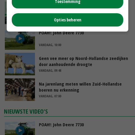
Toestemming
‘De droogte begint ver voor de grens bij
Lobith’
Opties beheren
VANDAAG, 11:00
POAH!: John Deere 7730
VANDAAG, 10:00
Geen vee meer op Noord-Hollandse zeedijken
door aanhoudende droogte
VANDAAG, 09:48
Na jarenlang meten willen Zuid-Hollandse
boeren nu erkenning
VANDAAG, 07:00
NIEUWSTE VIDEO'S
POAH!: John Deere 7730