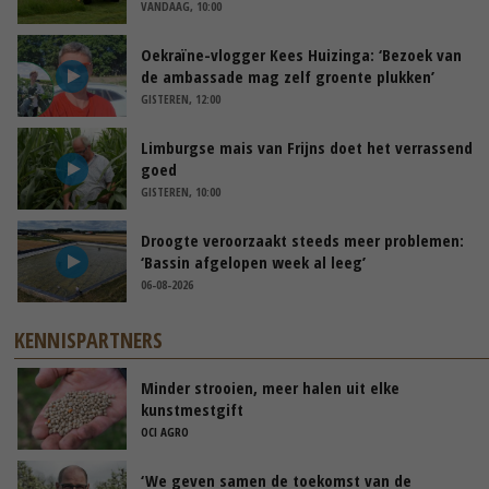
VANDAAG, 10:00
Oekraïne-vlogger Kees Huizinga: ‘Bezoek van
de ambassade mag zelf groente plukken’
GISTEREN, 12:00
Limburgse mais van Frijns doet het verrassend
goed
GISTEREN, 10:00
Droogte veroorzaakt steeds meer problemen:
‘Bassin afgelopen week al leeg’
06-08-2026
KENNISPARTNERS
Minder strooien, meer halen uit elke
kunstmestgift
OCI AGRO
‘We geven samen de toekomst van de