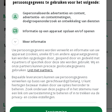
persoonsgegevens te gebruiken voor het volgende:
25-07-2014
Gepersonaliseerde advertenties en content,
MARKTPRIJZEN
advertentie- en contentmetingen,
doelgroepenonderzoek en ontwikkeling van diensten
Magere melkpoeder
Informatie op een apparaat opslaan en/of openen
Zuivel NL
€ 269,00
€ 7,00
Meer informatie
Vleeskuikens 2001-2600 gr
Uw persoonsgegevens worden verwerkt en informatie van uw
Barneveld
€ 1,09
~
€ 1,11
apparaat (cookies, unieke ID's en andere apparaatgegevens)
kan worden opgeslagen door, geopend door en gedeeld met
Gerst
4 partners of specifiek door deze site worden gebruikt. Wij en
onze partners kunnen precieze geolocatiegegevens
Groningen
€ 197,00
€ 2,00
gebruiken.
Lijst met partners.
Volle melkpoeder
Bepaalde leveranciers kunnen uw persoonsgegevens
verwerken op basis van gerechtvaardigd belang. U kunt
Zuivel NL
€ 345,00
€ 20,00
hiertegen bezwaar maken door uw opties hieronder te
beheren. Zoek onderaan deze pagina of in het sitemenu naar
een link om uw toestemming te beheren of in te trekken via de
MEER MARKTPRIJZEN
privacy- en cookie-instellingen.
LAATSTE NIEUWS
Toestemming