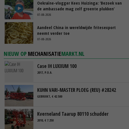
Oekraïne-vlogger Kees Huizinga: ‘Bezoek van
de ambassade mag zelf groente plukken’
07-08-2026
Aandeel China in wereldwijde fritesexport
neemt verder toe
07-08-2026
NIEUW OP
MECHANISATIE
MARKT.NL
Case IH LUXXUM 100
2017, P.O.A.
KUHN VARI-MASTER PLOEG (REU) #28242
GEBRUIKT, € 42.500
Kverneland Taarup 80110 schudder
2010, € 7.250