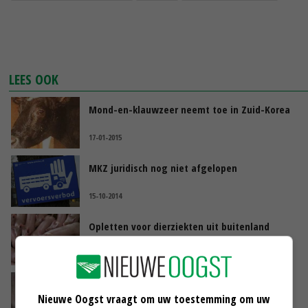
LEES OOK
Mond-en-klauwzeer neemt toe in Zuid-Korea
17-01-2015
MKZ juridisch nog niet afgelopen
15-10-2014
Opletten voor dierziekten uit buitenland
01-08-2014
Opnieuw mond-en-klauwzeer in Zuid-Korea
Nieuwe Oogst vraagt om uw toestemming om uw