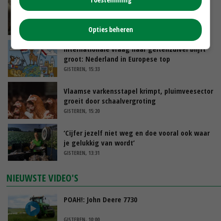
‘Samenwerking A-ware en Amalthea gaat
zorgen voor meer balans’
GISTEREN, 16:01
Opties beheren
Internationale vraag naar geitenzuivel blijft
groot: Nederland in Europese top
GISTEREN, 15:33
Vlaamse varkensstapel krimpt, pluimveesector
groeit door schaalvergroting
GISTEREN, 15:20
‘Cijfer jezelf niet weg en doe vooral ook waar
je gelukkig van wordt’
GISTEREN, 13:31
NIEUWSTE VIDEO'S
POAH!: John Deere 7730
GISTEREN, 10:00