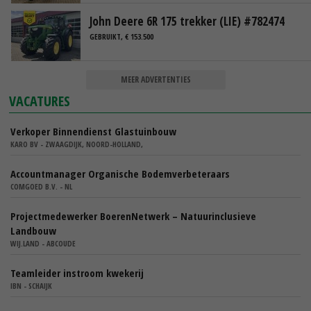
John Deere 6R 175 trekker (LIE) #782474
GEBRUIKT, € 153.500
MEER ADVERTENTIES
VACATURES
Verkoper Binnendienst Glastuinbouw
KARO BV - ZWAAGDIJK, NOORD-HOLLAND,
Accountmanager Organische Bodemverbeteraars
COMGOED B.V. - NL
Projectmedewerker BoerenNetwerk – Natuurinclusieve
Landbouw
WIJ.LAND - ABCOUDE
Teamleider instroom kwekerij
IBN - SCHAIJK