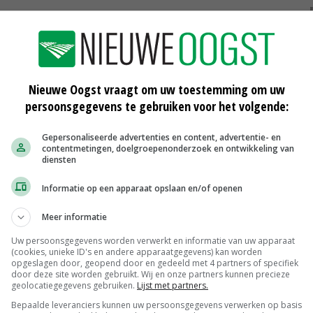
e provincie als de nood erg hoog is. 'Geld lenen via de
het eerst zelf op te lossen.'
Nieuwe Oogst vraagt om uw toestemming om uw
een lening voor boeren met forse veldmuizenschade op 1
persoonsgegevens te gebruiken voor het volgende:
Gepersonaliseerde advertenties en content, advertentie- en
contentmetingen, doelgroepenonderzoek en ontwikkeling van
diensten
Informatie op een apparaat opslaan en/of openen
Meer informatie
Uw persoonsgegevens worden verwerkt en informatie van uw apparaat
(cookies, unieke ID's en andere apparaatgegevens) kan worden
opgeslagen door, geopend door en gedeeld met 4 partners of specifiek
door deze site worden gebruikt. Wij en onze partners kunnen precieze
geolocatiegegevens gebruiken.
Lijst met partners.
Bepaalde leveranciers kunnen uw persoonsgegevens verwerken op basis