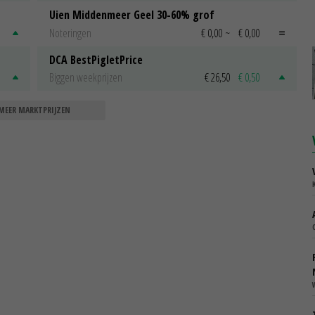
Uien Middenmeer Geel 30-60% grof
Noteringen
€ 0,00
~
€ 0,00
DCA BestPigletPrice
Biggen weekprijzen
€ 26,50
€ 0,50
MEER MARKTPRIJZEN