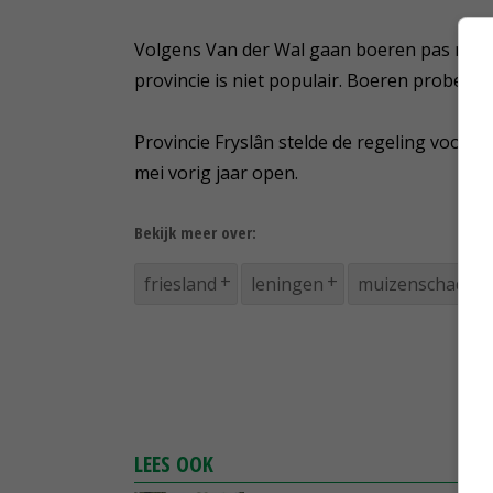
Volgens Van der Wal gaan boeren pas naar d
provincie is niet populair. Boeren proberen 
Provincie Fryslân stelde de regeling voor 
mei vorig jaar open.
Bekijk meer over:
friesland
leningen
muizenschade
LEES OOK