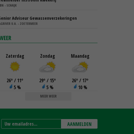
IBN - SCHAIJK
Senior Adviseur Gewassenverzekeringen
AGRIVER U.A. - ZOETERMEER
WEER
Zaterdag
Zondag
Maandag
26
°
/ 11
°
29
°
/ 15
°
26
°
/ 17
°
5 %
5 %
10 %
MEER WEER
AANMELDEN