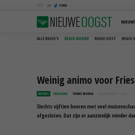
0 MM
21
NIEUW
ALLE REGIO'S
REGIO NOORD
REGIO OOST
REGIO 
Weinig animo voor Frie
NIEUWS
FRIESLAND
TIENKE WOUDA
26 JAN 2016 OM 11:13
UUR
Slechts vijftien boeren met veel muizenschad
afgesloten. Dat zijn er aanzienlijk minder d