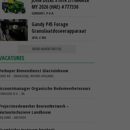
JOHN DEERE X167R ZITMAAIER
MY 2026 (HAE) #777336
GEBRUIKT, P.O.A.
Gandy P45 Forage
Granulaatdoseerapparaat
2015, € 950
MEER ADVERTENTIES
VACATURES
Verkoper Binnendienst Glastuinbouw
KARO BV - ZWAAGDIJK, NOORD-HOLLAND,
Accountmanager Organische Bodemverbeteraars
COMGOED B.V. - NL
Projectmedewerker BoerenNetwerk –
Natuurinclusieve Landbouw
WIJ.LAND - ABCOUDE
Teamleider instroom kwekerij