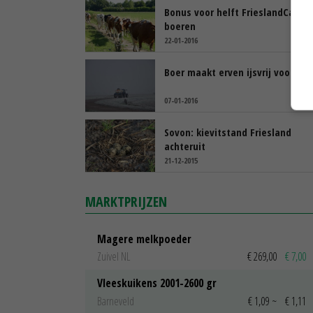
Bonus voor helft FrieslandCampi
boeren
22-01-2016
Boer maakt erven ijsvrij voor RFC
07-01-2016
Sovon: kievitstand Friesland
achteruit
21-12-2015
MARKTPRIJZEN
Magere melkpoeder
Zuivel NL
€ 269,00
€ 7,00
Vleeskuikens 2001-2600 gr
Barneveld
€ 1,09
~
€ 1,11