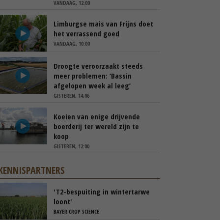
VANDAAG, 12:00
Limburgse mais van Frijns doet
het verrassend goed
VANDAAG, 10:00
Droogte veroorzaakt steeds
meer problemen: ‘Bassin
afgelopen week al leeg’
GISTEREN, 14:06
Koeien van enige drijvende
boerderij ter wereld zijn te
koop
GISTEREN, 12:00
KENNISPARTNERS
'T2-bespuiting in wintertarwe
loont'
BAYER CROP SCIENCE