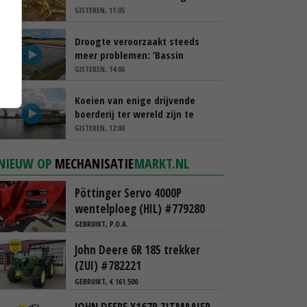
schappen
GISTEREN, 11:05
Droogte veroorzaakt steeds
meer problemen: ‘Bassin
afgelopen week al leeg’
GISTEREN, 14:06
Koeien van enige drijvende
boerderij ter wereld zijn te
koop
GISTEREN, 12:00
NIEUW OP
MECHANISATIE
MARKT.NL
Pöttinger Servo 4000P
wentelploeg (HIL) #779280
GEBRUIKT, P.O.A.
John Deere 6R 185 trekker
(ZUI) #782221
GEBRUIKT, € 161.500