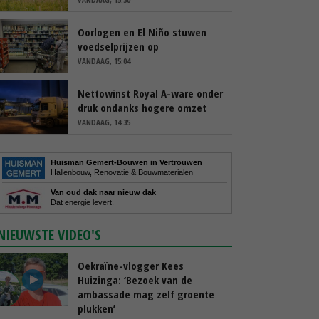
Oorlogen en El Niño stuwen
voedselprijzen op
VANDAAG, 15:04
Nettowinst Royal A-ware onder
druk ondanks hogere omzet
VANDAAG, 14:35
Huisman Gemert-Bouwen in Vertrouwen
Hallenbouw, Renovatie & Bouwmaterialen
Van oud dak naar nieuw dak
Dat energie levert.
NIEUWSTE VIDEO'S
Oekraïne-vlogger Kees
Huizinga: ‘Bezoek van de
ambassade mag zelf groente
plukken’