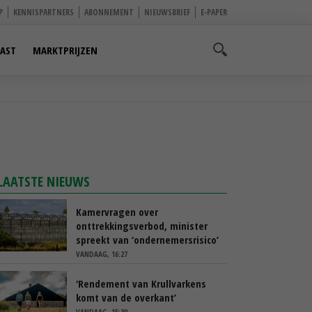
P
KENNISPARTNERS
ABONNEMENT
NIEUWSBRIEF
E-PAPER
AST
MARKTPRIJZEN
LAATSTE NIEUWS
Kamervragen over
onttrekkingsverbod, minister
spreekt van ‘ondernemersrisico’
VANDAAG, 16:27
‘Rendement van Krullvarkens
komt van de overkant’
VANDAAG, 15:30