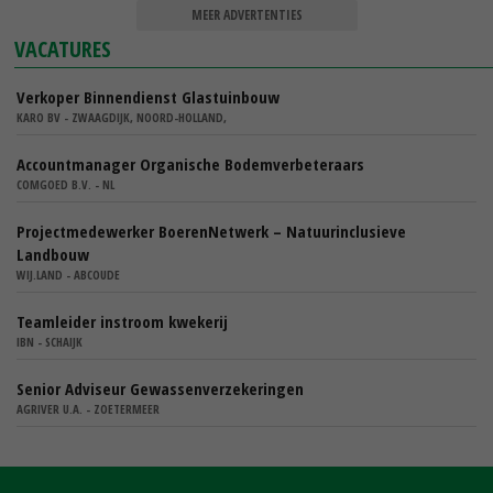
MEER ADVERTENTIES
VACATURES
Verkoper Binnendienst Glastuinbouw
KARO BV - ZWAAGDIJK, NOORD-HOLLAND,
Accountmanager Organische Bodemverbeteraars
COMGOED B.V. - NL
Projectmedewerker BoerenNetwerk – Natuurinclusieve
Landbouw
WIJ.LAND - ABCOUDE
Teamleider instroom kwekerij
IBN - SCHAIJK
Senior Adviseur Gewassenverzekeringen
AGRIVER U.A. - ZOETERMEER