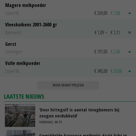
Magere melkpoeder
Zuivel NL
€ 269,00
€ 7,00
Vleeskuikens 2001-2600 gr
Barneveld
€ 1,09
~
€ 1,11
Gerst
Groningen
€ 197,00
€ 2,00
Volle melkpoeder
Zuivel NL
€ 345,00
€ 20,00
MEER MARKTPRIJZEN
LAATSTE NIEUWS
‘Door hittegolf is aantal terugkomers bij
zeugen verdubbeld’
VANDAAG, 06:19
Gemiddelde Europese melkprijs daalt licht in