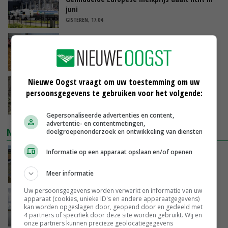
juni
GISTEREN, 17:04
Frans onderzoekcentrum bestrijkt hele
varkensvleesketen
GISTEREN, 15:29
Nieuwe Oogst vraagt om uw toestemming om uw
Emmeloord noteert eerste zaaiuien op
persoonsgegevens te gebruiken voor het volgende:
maximaal 20 euro
GISTEREN, 14:59
Gepersonaliseerde advertenties en content,
advertentie- en contentmetingen,
NIEUWSTE VIDEO'S
doelgroepenonderzoek en ontwikkeling van diensten
Informatie op een apparaat opslaan en/of openen
Droogte veroorzaakt steeds meer problemen:
‘Bassin afgelopen week al leeg’
Meer informatie
GISTEREN, 14:06
Uw persoonsgegevens worden verwerkt en informatie van uw
Koeien van enige drijvende boerderij ter
apparaat (cookies, unieke ID's en andere apparaatgegevens)
kan worden opgeslagen door, geopend door en gedeeld met
wereld zijn te koop
4 partners of specifiek door deze site worden gebruikt. Wij en
GISTEREN, 12:00
onze partners kunnen precieze geolocatiegegevens