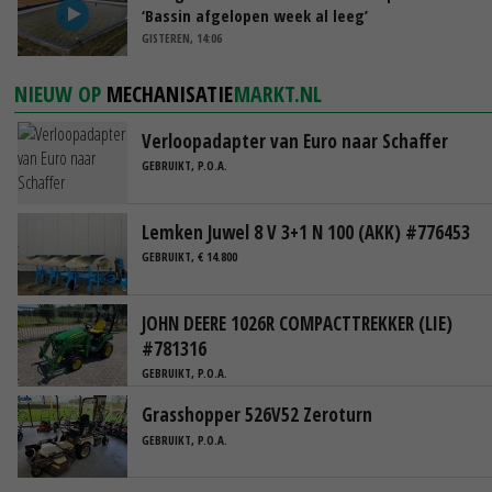
‘Bassin afgelopen week al leeg’
GISTEREN, 14:06
NIEUW OP
MECHANISATIE
MARKT.NL
Verloopadapter van Euro naar Schaffer
GEBRUIKT, P.O.A.
Lemken Juwel 8 V 3+1 N 100 (AKK) #776453
GEBRUIKT, € 14.800
JOHN DEERE 1026R COMPACTTREKKER (LIE)
#781316
GEBRUIKT, P.O.A.
Grasshopper 526V52 Zeroturn
GEBRUIKT, P.O.A.