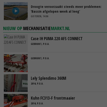
Droogte veroorzaakt steeds meer problemen:
‘Bassin afgelopen week al leeg’
GISTEREN, 14:06
NIEUW OP
MECHANISATIE
MARKT.NL
Case IH PUMA 220 AFS CONNECT
GEBRUIKT, P.O.A.
GEBRUIKT, P.O.A.
Lely Splendimo 360M
2014, P.O.A.
Kuhn FC313-F frontmaaier
2014, P.O.A.