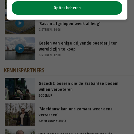
VANDAAG, 10:00
Opties beheren
Droogte veroorzaakt steeds meer problemen:
‘Bassin afgelopen week al leeg’
GISTEREN, 14:06
Koeien van enige drijvende boerderij ter
wereld zijn te koop
GISTEREN, 12:00
KENNISPARTNERS
Gezocht: boeren die de Brabantse bodem
willen verbeteren
BODEMUP
‘Meeldauw kan ons zomaar weer eens
verrassen’
BAYER CROP SCIENCE
‘We geven samen de toekomst van de