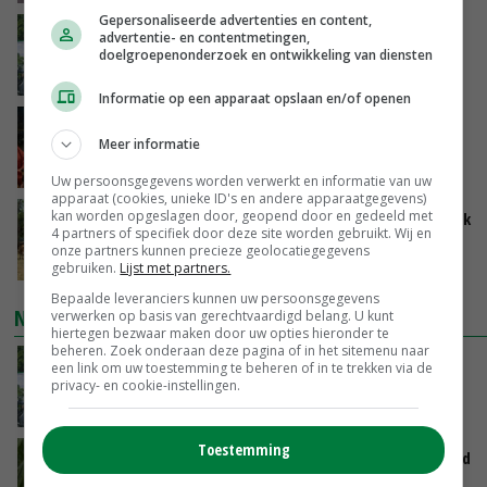
Gepersonaliseerde advertenties en content,
Oekraïne-vlogger Kees Huizinga: ‘Bezoek van
advertentie- en contentmetingen,
de ambassade mag zelf groente plukken’
doelgroepenonderzoek en ontwikkeling van diensten
VANDAAG, 12:00
Informatie op een apparaat opslaan en/of openen
Ministerie zoekt tweehonderd agrariërs die
Meer informatie
mee willen denken
VANDAAG, 11:34
Uw persoonsgegevens worden verwerkt en informatie van uw
apparaat (cookies, unieke ID's en andere apparaatgegevens)
kan worden opgeslagen door, geopend door en gedeeld met
Droogte zet Britse melkveehouderij onder druk
4 partners of specifiek door deze site worden gebruikt. Wij en
onze partners kunnen precieze geolocatiegegevens
VANDAAG, 11:04
gebruiken.
Lijst met partners.
Bepaalde leveranciers kunnen uw persoonsgegevens
NIEUWSTE VIDEO'S
verwerken op basis van gerechtvaardigd belang. U kunt
hiertegen bezwaar maken door uw opties hieronder te
beheren. Zoek onderaan deze pagina of in het sitemenu naar
Oekraïne-vlogger Kees Huizinga: ‘Bezoek van
een link om uw toestemming te beheren of in te trekken via de
privacy- en cookie-instellingen.
de ambassade mag zelf groente plukken’
VANDAAG, 12:00
Toestemming
Limburgse mais van Frijns doet het verrassend
goed