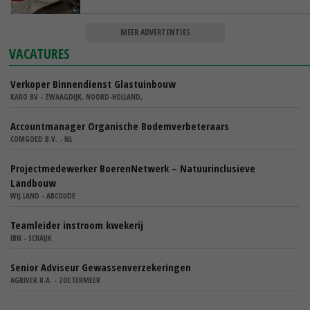
MEER ADVERTENTIES
VACATURES
Verkoper Binnendienst Glastuinbouw
KARO BV - ZWAAGDIJK, NOORD-HOLLAND,
Accountmanager Organische Bodemverbeteraars
COMGOED B.V. - NL
Projectmedewerker BoerenNetwerk – Natuurinclusieve
Landbouw
WIJ.LAND - ABCOUDE
Teamleider instroom kwekerij
IBN - SCHAIJK
Senior Adviseur Gewassenverzekeringen
AGRIVER U.A. - ZOETERMEER