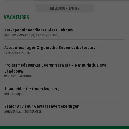
MEER ADVERTENTIES
VACATURES
Verkoper Binnendienst Glastuinbouw
KARO BV - ZWAAGDIJK, NOORD-HOLLAND,
Accountmanager Organische Bodemverbeteraars
COMGOED B.V. - NL
Projectmedewerker BoerenNetwerk – Natuurinclusieve
Landbouw
WIJ.LAND - ABCOUDE
Teamleider instroom kwekerij
IBN - SCHAIJK
Senior Adviseur Gewassenverzekeringen
AGRIVER U.A. - ZOETERMEER