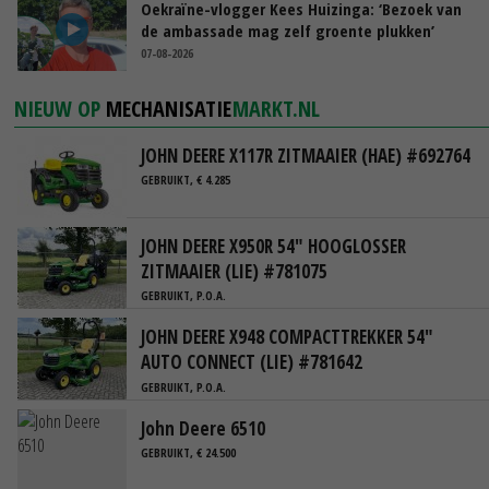
Oekraïne-vlogger Kees Huizinga: ‘Bezoek van
de ambassade mag zelf groente plukken’
07-08-2026
NIEUW OP
MECHANISATIE
MARKT.NL
JOHN DEERE X117R ZITMAAIER (HAE) #692764
GEBRUIKT, € 4.285
JOHN DEERE X950R 54" HOOGLOSSER
ZITMAAIER (LIE) #781075
GEBRUIKT, P.O.A.
JOHN DEERE X948 COMPACTTREKKER 54"
AUTO CONNECT (LIE) #781642
GEBRUIKT, P.O.A.
John Deere 6510
GEBRUIKT, € 24.500