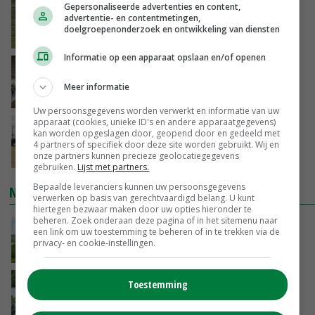
Gepersonaliseerde advertenties en content,
Fritesnotering stijgt door tot maximaal 30
advertentie- en contentmetingen,
euro
doelgroepenonderzoek en ontwikkeling van diensten
VANDAAG, 16:39
Informatie op een apparaat opslaan en/of openen
Brandschone pluimveestallen in Herpen
trekken honderden bezoekers
Meer informatie
VANDAAG, 15:50
Uw persoonsgegevens worden verwerkt en informatie van uw
apparaat (cookies, unieke ID's en andere apparaatgegevens)
Vakbeurs Libramont: van trekpaard tot
kan worden opgeslagen door, geopend door en gedeeld met
laserwieder
4 partners of specifiek door deze site worden gebruikt. Wij en
onze partners kunnen precieze geolocatiegegevens
VANDAAG, 15:22
gebruiken.
Lijst met partners.
Bepaalde leveranciers kunnen uw persoonsgegevens
NIEUWSTE VIDEO'S
verwerken op basis van gerechtvaardigd belang. U kunt
hiertegen bezwaar maken door uw opties hieronder te
beheren. Zoek onderaan deze pagina of in het sitemenu naar
POAH! John Deere 7730
een link om uw toestemming te beheren of in te trekken via de
privacy- en cookie-instellingen.
08-08-2026
Oekraïne-vlogger Kees Huizinga: ‘Bezoek van
Toestemming
de ambassade mag zelf groente plukken’
07-08-2026