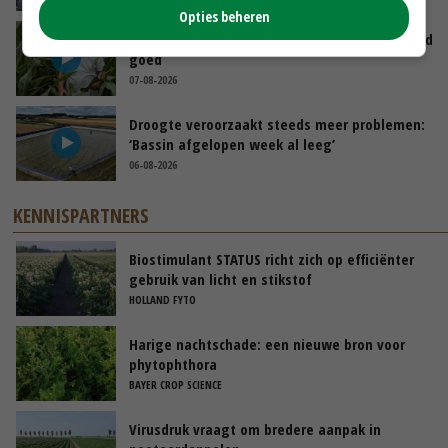
Opties beheren
Limburgse mais van Frijns doet het verrassend
goed
07-08-2026
Droogte veroorzaakt steeds meer problemen:
‘Bassin afgelopen week al leeg’
06-08-2026
KENNISPARTNERS
Biostimulant STATUS richt zich op efficiënter
gebruik van licht en stikstof
HOLLAND FYTO
Harige nachtschade: een nieuwe bron voor
phytophthora
BAYER CROP SCIENCE
Virusdruk vraagt om bredere aanpak in