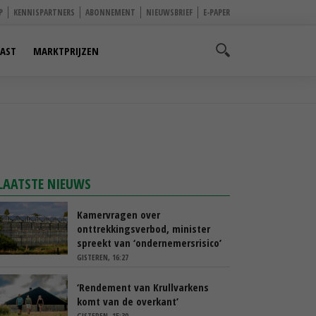
P
KENNISPARTNERS
ABONNEMENT
NIEUWSBRIEF
E-PAPER
AST
MARKTPRIJZEN
LAATSTE NIEUWS
Kamervragen over
onttrekkingsverbod, minister
spreekt van ‘ondernemersrisico’
GISTEREN, 16:27
‘Rendement van Krullvarkens
komt van de overkant’
GISTEREN, 15:30