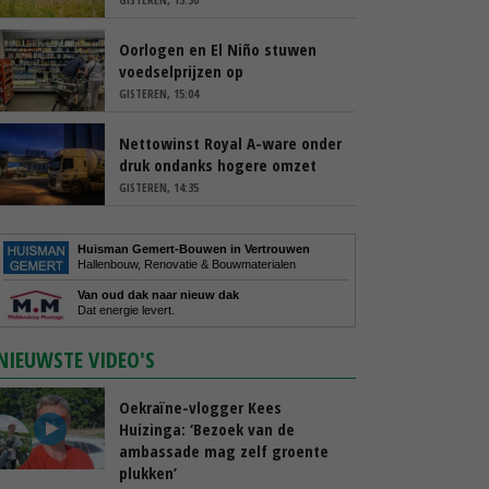
Oorlogen en El Niño stuwen
voedselprijzen op
GISTEREN, 15:04
Nettowinst Royal A-ware onder
druk ondanks hogere omzet
GISTEREN, 14:35
Huisman Gemert-Bouwen in Vertrouwen
Hallenbouw, Renovatie & Bouwmaterialen
Van oud dak naar nieuw dak
Dat energie levert.
NIEUWSTE VIDEO'S
Oekraïne-vlogger Kees
Huizinga: ‘Bezoek van de
ambassade mag zelf groente
plukken’