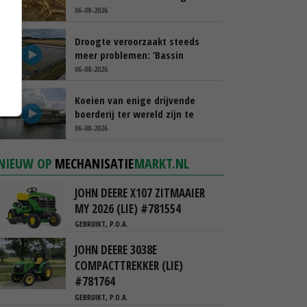
schappen
06-08-2026
Droogte veroorzaakt steeds
meer problemen: ‘Bassin
afgelopen week al leeg’
06-08-2026
Koeien van enige drijvende
boerderij ter wereld zijn te
koop
06-08-2026
NIEUW OP
MECHANISATIE
MARKT.NL
JOHN DEERE X107 ZITMAAIER
MY 2026 (LIE) #781554
GEBRUIKT, P.O.A.
JOHN DEERE 3038E
COMPACTTREKKER (LIE)
#781764
GEBRUIKT, P.O.A.