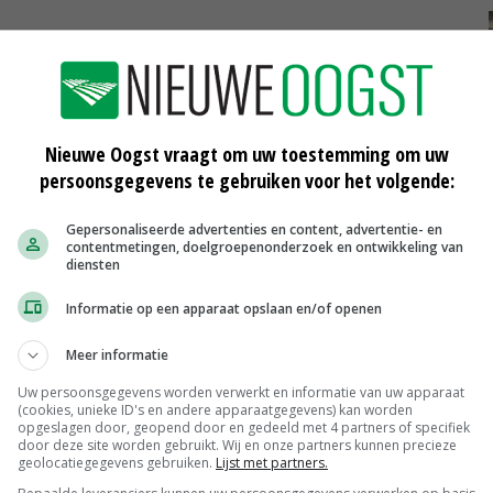
Nieuwe Oogst vraagt om uw toestemming om uw
persoonsgegevens te gebruiken voor het volgende:
Gepersonaliseerde advertenties en content, advertentie- en
contentmetingen, doelgroepenonderzoek en ontwikkeling van
diensten
Informatie op een apparaat opslaan en/of openen
d
Positieve beoordeling Agriprins
Meer informatie
13-06-2012
Uw persoonsgegevens worden verwerkt en informatie van uw apparaat
(cookies, unieke ID's en andere apparaatgegevens) kan worden
‘Eenduidige boodschap voor
opgeslagen door, geopend door en gedeeld met 4 partners of specifiek
Conference’
door deze site worden gebruikt. Wij en onze partners kunnen precieze
geolocatiegegevens gebruiken.
Lijst met partners.
12-05-2012