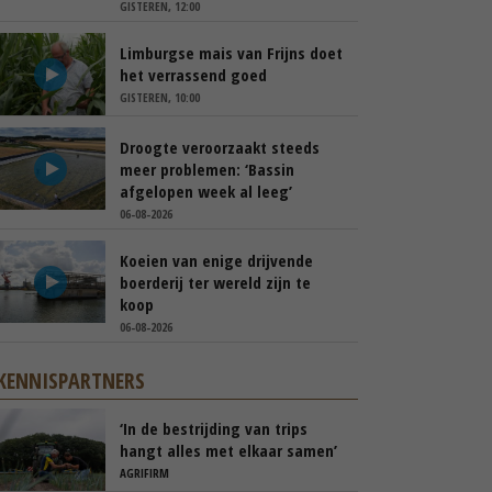
GISTEREN, 12:00
Limburgse mais van Frijns doet
het verrassend goed
GISTEREN, 10:00
Droogte veroorzaakt steeds
meer problemen: ‘Bassin
afgelopen week al leeg’
06-08-2026
Koeien van enige drijvende
boerderij ter wereld zijn te
koop
06-08-2026
KENNISPARTNERS
‘In de bestrijding van trips
hangt alles met elkaar samen’
AGRIFIRM