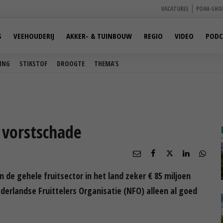
VACATURES
POAH-SHO
S
VEEHOUDERIJ
AKKER- & TUINBOUW
REGIO
VIDEO
PODC
ING
STIKSTOF
DROOGTE
THEMA'S
n vorstschade
 de gehele fruitsector in het land zeker € 85 miljoen
derlandse Fruittelers Organisatie (NFO) alleen al goed