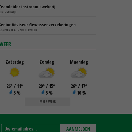
Teamleider instroom kwekerij
IBN - SCHAIJK
Senior Adviseur Gewassenverzekeringen
AGRIVER U.A. - ZOETERMEER
WEER
Zaterdag
Zondag
Maandag
26
°
/ 11
°
29
°
/ 15
°
26
°
/ 17
°
5 %
5 %
10 %
MEER WEER
AANMELDEN