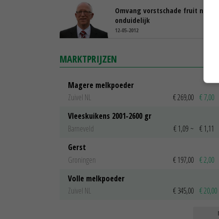
Omvang vorstschade fruit nog
onduidelijk
12-05-2012
MARKTPRIJZEN
Magere melkpoeder
Zuivel NL
€ 269,00
€ 7,00
Vleeskuikens 2001-2600 gr
Barneveld
€ 1,09
~
€ 1,11
Gerst
Groningen
€ 197,00
€ 2,00
Volle melkpoeder
Zuivel NL
€ 345,00
€ 20,00