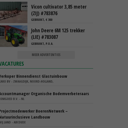
Vicon cultivator 3,85 meter
(ZIJ) #783876
GEBRUIKT, € 300
John Deere 6M 125 trekker
(LIE) #783087
GEBRUIKT, P.O.A.
MEER ADVERTENTIES
VACATURES
Verkoper Binnendienst Glastuinbouw
KARO BV - ZWAAGDIJK, NOORD-HOLLAND,
Accountmanager Organische Bodemverbeteraars
COMGOED B.V. - NL
Projectmedewerker BoerenNetwerk –
Natuurinclusieve Landbouw
WIJ.LAND - ABCOUDE