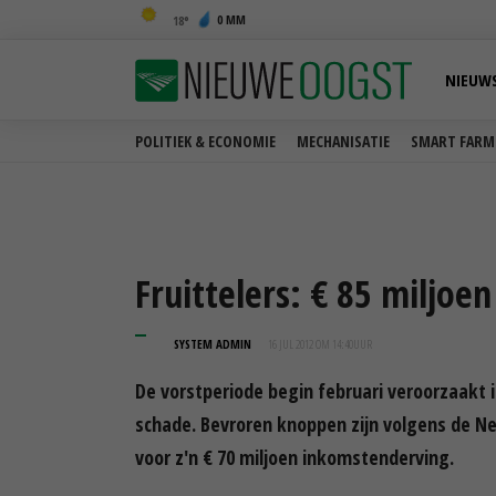
0 MM
18
NIEUW
POLITIEK & ECONOMIE
MECHANISATIE
SMART FARM
Fruittelers: € 85 miljoe
SYSTEM ADMIN
16 JUL 2012 OM 14:40
UUR
De vorstperiode begin februari veroorzaakt in
schade. Bevroren knoppen zijn volgens de Ne
voor z'n € 70 miljoen inkomstenderving.