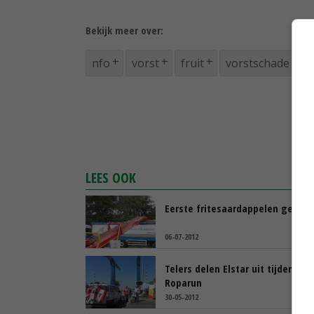
Bekijk meer over:
nfo
vorst
fruit
vorstschade
LEES OOK
Eerste fritesaardappelen gerooi
06-07-2012
Telers delen Elstar uit tijdens
Roparun
30-05-2012