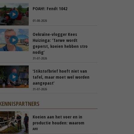
POAH!: Fendt 1042
01-08-2026
Oekraïne-vlogger Kees
Huizinga: ‘Tarwe wordt
geperst, koeien hebben stro
nodig’
31-07-2026
‘Stikstofbrief hoeft niet van
tafel, maar moet wel worden
aangepast’
31-07-2026
KENNISPARTNERS
Koeien aan het voer en in
productie houden: waarom
‘immuunmodulatie’ belangrijk
AHV