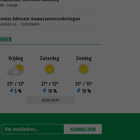
IBN - SCHAIJK
Senior Adviseur Gewassenverzekeringen
AGRIVER U.A. - ZOETERMEER
WEER
Vrijdag
Zaterdag
Zondag
23
°
/ 12
°
27
°
/ 12
°
31
°
/ 15
°
5 %
10 %
10 %
MEER WEER
AANMELDEN