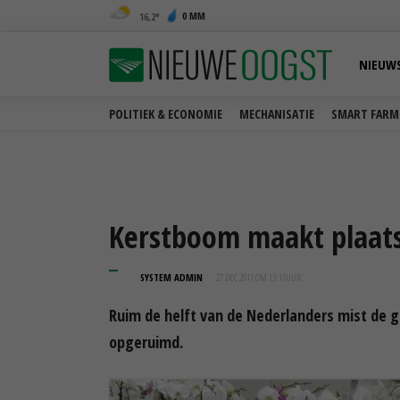
0 MM
16,2
NIEUW
POLITIEK & ECONOMIE
MECHANISATIE
SMART FARM
Kerstboom maakt plaat
SYSTEM ADMIN
27 DEC 2011 OM 13:11
UUR
Ruim de helft van de Nederlanders mist de 
opgeruimd.