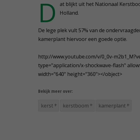
D
at blijkt uit het Nationaal Kers
Holland.
De lege plek vult 57% van de ondervraagden
kamerplant hiervoor een goede optie.
http://www.youtube.com/v/0_0v-m2b1_M?ve
type="application/x-shockwave-flash" allow
width="640" height="360"></object>
Bekijk meer over:
kerst
kerstboom
kamerplant