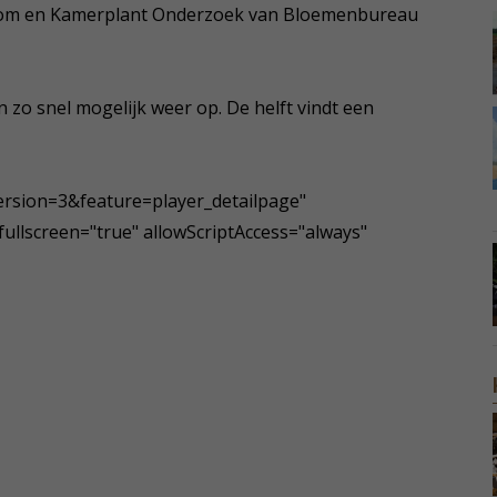
tboom en Kamerplant Onderzoek van Bloemenbureau
 zo snel mogelijk weer op. De helft vindt een
rsion=3&feature=player_detailpage"
fullscreen="true" allowScriptAccess="always"