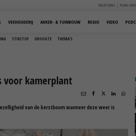
VACATURES
POAH-SHO
S
VEEHOUDERIJ
AKKER- & TUINBOUW
REGIO
VIDEO
PODC
ING
STIKSTOF
DROOGTE
THEMA'S
s voor kamerplant
gezelligheid van de kerstboom wanneer deze weer is