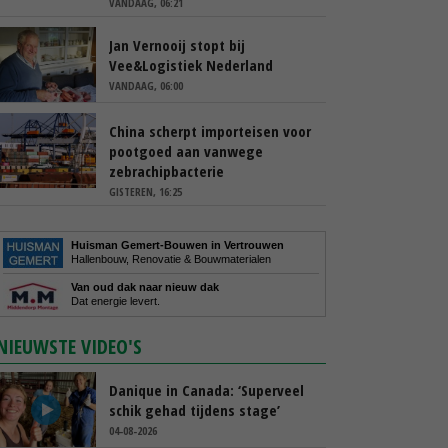
VANDAAG, 06:21
Jan Vernooij stopt bij
Vee&Logistiek Nederland
VANDAAG, 06:00
China scherpt importeisen voor
pootgoed aan vanwege
zebrachipbacterie
GISTEREN, 16:25
Huisman Gemert-Bouwen in Vertrouwen
Hallenbouw, Renovatie & Bouwmaterialen
Van oud dak naar nieuw dak
Dat energie levert.
NIEUWSTE VIDEO'S
Danique in Canada: ‘Superveel
schik gehad tijdens stage’
04-08-2026