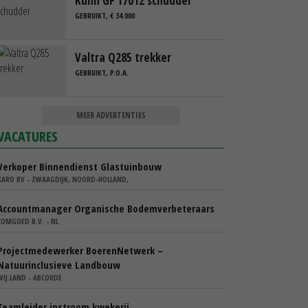
Kuhn GF 17012 schudder
GEBRUIKT, € 34.000
Valtra Q285 trekker
GEBRUIKT, P.O.A.
MEER ADVERTENTIES
VACATURES
Verkoper Binnendienst Glastuinbouw
KARO BV - ZWAAGDIJK, NOORD-HOLLAND,
Accountmanager Organische Bodemverbeteraars
COMGOED B.V. - NL
Projectmedewerker BoerenNetwerk –
Natuurinclusieve Landbouw
WIJ.LAND - ABCOUDE
Teamleider instroom kwekerij