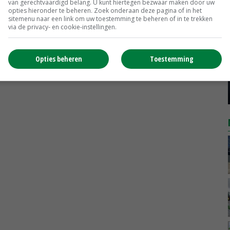
van gerechtvaardigd belang. U kunt hiertegen bezwaar maken door uw
Biggen weekprijzen
€ 26,50
€ 0,50
opties hieronder te beheren. Zoek onderaan deze pagina of in het
sitemenu naar een link om uw toestemming te beheren of in te trekken
via de privacy- en cookie-instellingen.
MEER MARKTPRIJZEN
Opties beheren
Toestemming