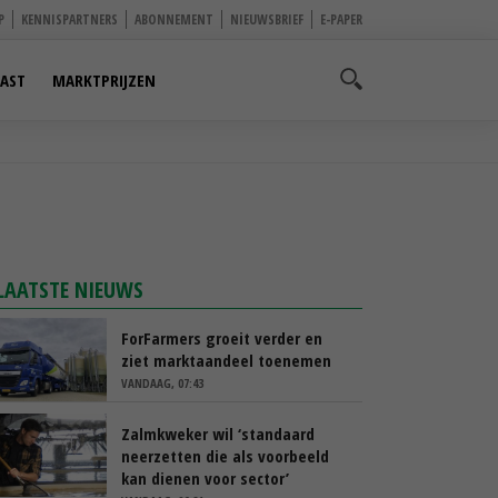
P
KENNISPARTNERS
ABONNEMENT
NIEUWSBRIEF
E-PAPER
AST
MARKTPRIJZEN
LAATSTE NIEUWS
ForFarmers groeit verder en
ziet marktaandeel toenemen
VANDAAG, 07:43
Zalmkweker wil ‘standaard
neerzetten die als voorbeeld
kan dienen voor sector’