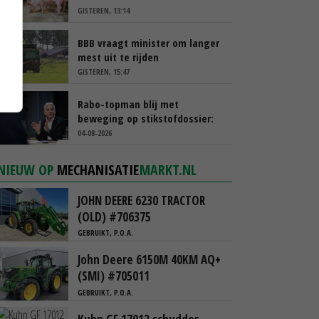
GISTEREN, 13:14
BBB vraagt minister om langer
mest uit te rijden
GISTEREN, 15:47
Rabo-topman blij met
beweging op stikstofdossier:
‘Verdienmodel van boeren blijft
04-08-2026
cruciaal’
NIEUW OP
MECHANISATIE
MARKT.NL
JOHN DEERE 6230 TRACTOR
(OLD) #706375
GEBRUIKT, P.O.A.
John Deere 6150M 40KM AQ+
(SMI) #705011
GEBRUIKT, P.O.A.