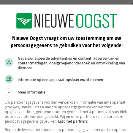
'Kerst is het feest van nieuwe
kansen'
Nieuwe Oogst vraagt om uw toestemming om uw
23-12-2011
persoonsgegevens te gebruiken voor het volgende:
Gepersonaliseerde advertenties en content, advertentie- en
contentmetingen, doelgroepenonderzoek en ontwikkeling van
diensten
Scharreleieren maat 59
Informatie op een apparaat opslaan en/of openen
Barneveld
€ 12,00
€ 0,00
Meer informatie
Fritesgeschikt NL Du Be
PotatoNL
€ 15,00
~
€ 23,00
Uw persoonsgegevens worden verwerkt en informatie van uw apparaat
(cookies, unieke ID's en andere apparaatgegevens) kan worden
Uien Middenmeer Geel 30-60% grof
opgeslagen door, geopend door en gedeeld met 4 partners of specifiek
door deze site worden gebruikt. Wij en onze partners kunnen precieze
Noteringen
€ 0,00
~
€ 0,00
geolocatiegegevens gebruiken.
Lijst met partners.
Bepaalde leveranciers kunnen uw persoonsgegevens verwerken op basis
DCA BestPigletPrice