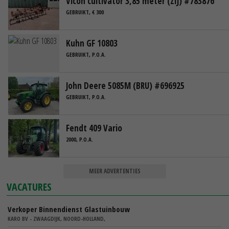
Vicon cultivator 3,85 meter (ZIJ) #783876
GEBRUIKT, € 300
Kuhn GF 10803
GEBRUIKT, P.O.A.
John Deere 5085M (BRU) #696925
GEBRUIKT, P.O.A.
Fendt 409 Vario
2000, P.O.A.
MEER ADVERTENTIES
VACATURES
Verkoper Binnendienst Glastuinbouw
KARO BV - ZWAAGDIJK, NOORD-HOLLAND,