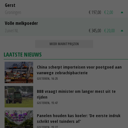
Gerst
Groningen
€ 197,00
€ 2,00
Volle melkpoeder
Zuivel NL
€ 345,00
€ 20,00
MEER MARKTPRIJZEN
LAATSTE NIEUWS
China scherpt importeisen voor pootgoed aan
vanwege zebrachipbacterie
GISTEREN, 16:25
BBB vraagt minister om langer mest uit te
rijden
GISTEREN, 15:47
Panelen houden kas koeler: ‘De eerste indruk
schrikt veel tuinders af’
GISTEREN, 15:27