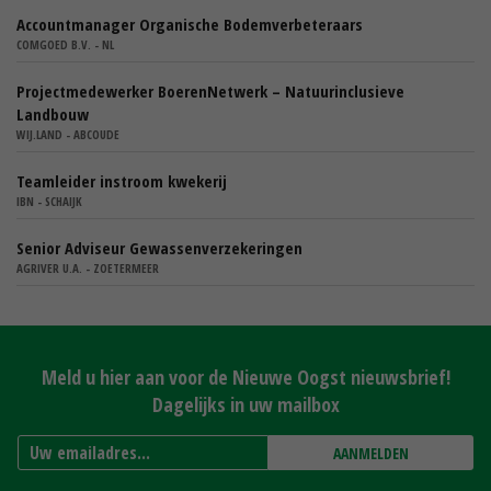
Accountmanager Organische Bodemverbeteraars
COMGOED B.V. - NL
Projectmedewerker BoerenNetwerk – Natuurinclusieve
Landbouw
WIJ.LAND - ABCOUDE
Teamleider instroom kwekerij
IBN - SCHAIJK
Senior Adviseur Gewassenverzekeringen
AGRIVER U.A. - ZOETERMEER
Meld u hier aan voor de Nieuwe Oogst nieuwsbrief!
Dagelijks in uw mailbox
AANMELDEN