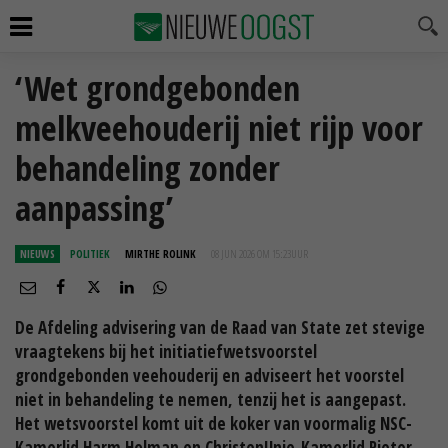
‘Wet grondgebonden
melkveehouderij niet rijp voor
behandeling zonder
aanpassing’
NIEUWS
POLITIEK
MIRTHE ROLINK
08 JUN 2026 OM 15:23
UUR
De Afdeling advisering van de Raad van State zet stevige
vraagtekens bij het initiatiefwetsvoorstel
grondgebonden veehouderij en adviseert het voorstel
niet in behandeling te nemen, tenzij het is aangepast.
Het wetsvoorstel komt uit de koker van voormalig NSC-
Kamerlid Harm Holman en ChristenUnie-Kamerlid Pieter