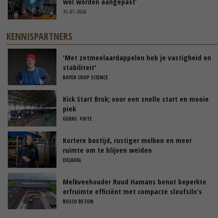
wel worden aangepast’
31-07-2026
KENNISPARTNERS
'Met zetmeelaardappelen heb je vastigheid en
stabiliteit'
BAYER CROP SCIENCE
Kick Start Brok; voor een snelle start en mooie
piek
GEBRS. FUITE
Kortere boxtijd, rustiger melken en meer
ruimte om te blijven weiden
DELAVAL
Melkveehouder Ruud Hamans benut beperkte
erfruimte efficiënt met compacte sleufsilo’s
BOSCH BETON