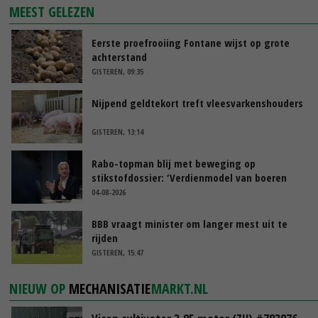
MEEST GELEZEN
Eerste proefrooiing Fontane wijst op grote
achterstand
GISTEREN, 09:35
Nijpend geldtekort treft vleesvarkenshouders
GISTEREN, 13:14
Rabo-topman blij met beweging op
stikstofdossier: ‘Verdienmodel van boeren
blijft cruciaal’
04-08-2026
BBB vraagt minister om langer mest uit te
rijden
GISTEREN, 15:47
NIEUW OP
MECHANISATIE
MARKT.NL