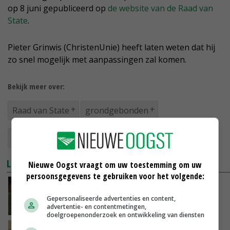
op 8 juni gepubliceerd op
de website van de Raad van
State
.
Pieter Grinwis (ChristenUnie) heeft laten weten dat hij
zo snel mogelijk met aanpassingen zal komen.
Bekijk meer over:
Raad van State
grondgebonden
melkveehouders
mest
LEES OOK
Nieuwe Oogst vraagt om uw toestemming om uw
persoonsgegevens te gebruiken voor het volgende:
Raad van State verwerpt bezwaren van
boeren tegen natuurherstel Dinkelland
Gepersonaliseerde advertenties en content,
advertentie- en contentmetingen,
04-06-2026
doelgroepenonderzoek en ontwikkeling van diensten
Einde aan omstreden varkenshouderij in Creil