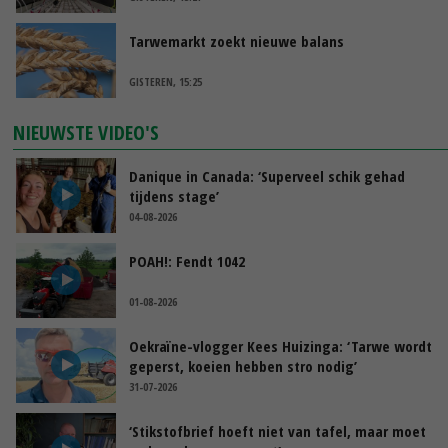
Tarwemarkt zoekt nieuwe balans
GISTEREN, 15:25
NIEUWSTE VIDEO'S
Danique in Canada: ‘Superveel schik gehad
tijdens stage’
04-08-2026
POAH!: Fendt 1042
01-08-2026
Oekraïne-vlogger Kees Huizinga: ‘Tarwe wordt
geperst, koeien hebben stro nodig’
31-07-2026
‘Stikstofbrief hoeft niet van tafel, maar moet