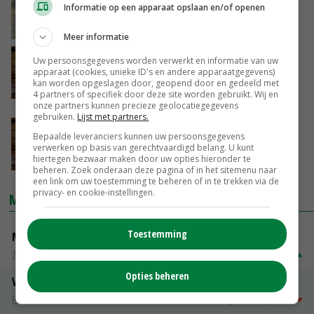
Informatie op een apparaat opslaan en/of openen
21-05-2026
Meer informatie
Raad van State ziet ontbreken
Uw persoonsgegevens worden verwerkt en informatie van uw
apparaat (cookies, unieke ID's en andere apparaatgegevens)
natuurvergunning bij veehouderij door de
kan worden opgeslagen door, geopend door en gedeeld met
vingers
4 partners of specifiek door deze site worden gebruikt. Wij en
21-05-2026
onze partners kunnen precieze geolocatiegegevens
gebruiken.
Lijst met partners.
Overijsselse boeren moeten illegaal
Bepaalde leveranciers kunnen uw persoonsgegevens
toegeëigend land weer openstellen
verwerken op basis van gerechtvaardigd belang. U kunt
hiertegen bezwaar maken door uw opties hieronder te
15-05-2026
beheren. Zoek onderaan deze pagina of in het sitemenu naar
een link om uw toestemming te beheren of in te trekken via de
privacy- en cookie-instellingen.
MARKTPRIJZEN
Toestemming
Magere melkpoeder
Zuivel NL
€ 269,00
€ 7,00
Opties beheren
Vleeskuikens 2001-2600 gr
Barneveld
€ 1,09
~
€ 1,11