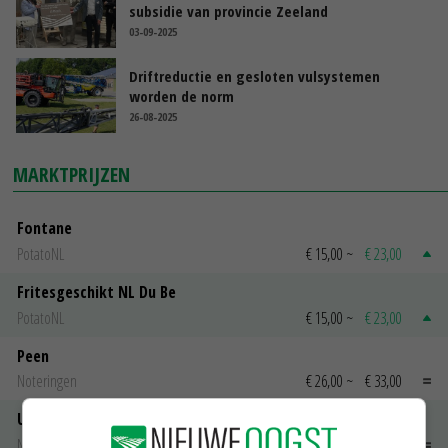
subsidie van provincie Zeeland
03-09-2025
Driftreductie en gesloten vulsystemen
worden de norm
26-08-2025
MARKTPRIJZEN
Fontane
PotatoNL
€ 15,00
~
€ 23,00
Fritesgeschikt NL Du Be
PotatoNL
€ 15,00
~
€ 23,00
Peen
Noteringen
€ 26,00
~
€ 33,00
Uien Middenmeer Geel 30-60% grof
Noteringen
€ 0,00
~
€ 0,00