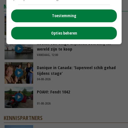
NIEUWSTE VIDEO'S
Toestemming
Droogte veroorzaakt steeds meer problemen:
‘Bassin afgelopen week al leeg’
VANDAAG, 14:06
Opties beheren
Koeien van enige drijvende boerderij ter
wereld zijn te koop
VANDAAG, 12:00
Danique in Canada: ‘Superveel schik gehad
tijdens stage’
04-08-2026
POAH!: Fendt 1042
01-08-2026
KENNISPARTNERS