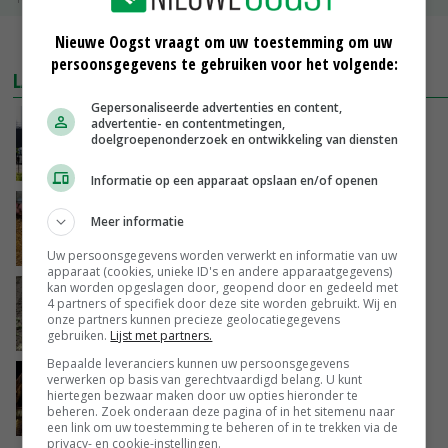
Nieuwe Oogst vraagt om uw toestemming om uw
MEER MARKTPRIJZEN
persoonsgegevens te gebruiken voor het volgende:
LAATSTE NIEUWS
Gepersonaliseerde advertenties en content,
Gemiddelde Europese melkprijs daalt licht in
advertentie- en contentmetingen,
doelgroepenonderzoek en ontwikkeling van diensten
juni
VANDAAG, 17:04
Informatie op een apparaat opslaan en/of openen
Frans onderzoekcentrum bestrijkt hele
Meer informatie
varkensvleesketen
VANDAAG, 15:29
Uw persoonsgegevens worden verwerkt en informatie van uw
apparaat (cookies, unieke ID's en andere apparaatgegevens)
kan worden opgeslagen door, geopend door en gedeeld met
Emmeloord noteert eerste zaaiuien op
4 partners of specifiek door deze site worden gebruikt. Wij en
maximaal 20 euro
onze partners kunnen precieze geolocatiegegevens
VANDAAG, 14:59
gebruiken.
Lijst met partners.
Bepaalde leveranciers kunnen uw persoonsgegevens
Spontane boerenacties in Twente en
verwerken op basis van gerechtvaardigd belang. U kunt
hiertegen bezwaar maken door uw opties hieronder te
Apeldoorn zetten de trend
beheren. Zoek onderaan deze pagina of in het sitemenu naar
VANDAAG, 14:48
een link om uw toestemming te beheren of in te trekken via de
privacy- en cookie-instellingen.