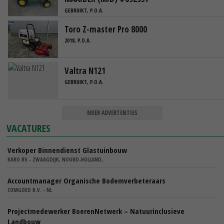
GEBRUIKT, P.O.A.
Toro Z-master Pro 8000
2018, P.O.A.
Valtra N121
GEBRUIKT, P.O.A.
MEER ADVERTENTIES
VACATURES
Verkoper Binnendienst Glastuinbouw
KARO BV - ZWAAGDIJK, NOORD-HOLLAND,
Accountmanager Organische Bodemverbeteraars
COMGOED B.V. - NL
Projectmedewerker BoerenNetwerk – Natuurinclusieve
Landbouw