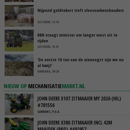
Nijpend geldtekort treft vleesvarkenshouders
GISTEREN, 13:14
BBB vraagt minister om langer mest uit te
rijden
GISTEREN, 15:47
‘De eerste 10 ton van de uienoogst zijn we nu
al kwijt’
VANDAAG, 09:28
NIEUW OP
MECHANISATIE
MARKT.NL
JOHN DEERE X107 ZITMAAIER MY 2026 (HIL)
#781556
GEBRUIKT, P.O.A.
JOHN DEERE X380 ZITMAAIER INCL 42M
MAAIDEK (MID) #692957