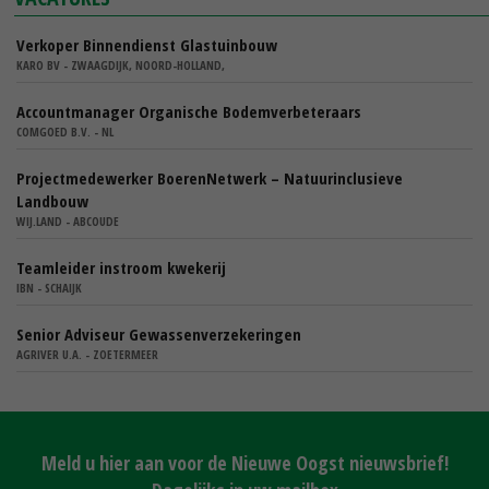
Verkoper Binnendienst Glastuinbouw
KARO BV - ZWAAGDIJK, NOORD-HOLLAND,
Accountmanager Organische Bodemverbeteraars
COMGOED B.V. - NL
Projectmedewerker BoerenNetwerk – Natuurinclusieve
Landbouw
WIJ.LAND - ABCOUDE
Teamleider instroom kwekerij
IBN - SCHAIJK
Senior Adviseur Gewassenverzekeringen
AGRIVER U.A. - ZOETERMEER
Meld u hier aan voor de Nieuwe Oogst nieuwsbrief!