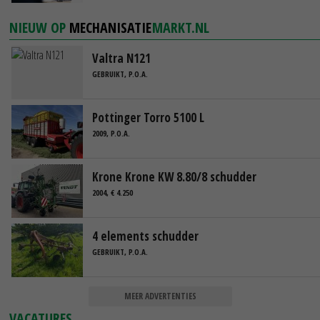
NIEUW OP
MECHANISATIE
MARKT.NL
Valtra N121
GEBRUIKT, P.O.A.
Pottinger Torro 5100 L
2009, P.O.A.
Krone Krone KW 8.80/8 schudder
2004, € 4.250
4 elements schudder
GEBRUIKT, P.O.A.
MEER ADVERTENTIES
VACATURES