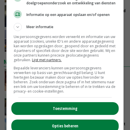
doelgroepenonderzoek en ontwikkeling van diensten
Jan Vernooij stopt bij Vee&Logistiek Nederland
Informatie op een apparaat opslaan en/of openen
VANDAAG, 06:00
Meer informatie
China scherpt importeisen voor pootgoed aan
Uw persoonsgegevens worden verwerkt en informatie van uw
vanwege zebrachipbacterie
apparaat (cookies, unieke ID's en andere apparaatgegevens)
kan worden opgeslagen door, geopend door en gedeeld met
GISTEREN, 16:25
4 partners of specifiek door deze site worden gebruikt. Wij en
onze partners kunnen precieze geolocatiegegevens
gebruiken.
Lijst met partners.
NIEUWSTE VIDEO'S
Bepaalde leveranciers kunnen uw persoonsgegevens
verwerken op basis van gerechtvaardigd belang. U kunt
Danique in Canada: ‘Superveel schik gehad
hiertegen bezwaar maken door uw opties hieronder te
tijdens stage’
beheren. Zoek onderaan deze pagina of in het sitemenu naar
04-08-2026
een link om uw toestemming te beheren of in te trekken via de
privacy- en cookie-instellingen.
POAH!: Fendt 1042
Toestemming
01-08-2026
Oekraïne-vlogger Kees Huizinga: ‘Tarwe wordt
Opties beheren
geperst, koeien hebben stro nodig’