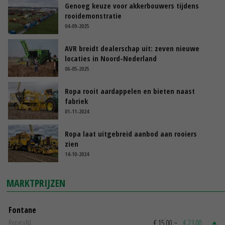
Genoeg keuze voor akkerbouwers tijdens
rooidemonstratie
04-09-2025
AVR breidt dealerschap uit: zeven nieuwe
locaties in Noord-Nederland
06-05-2025
Ropa rooit aardappelen en bieten naast
fabriek
01-11-2024
Ropa laat uitgebreid aanbod aan rooiers
zien
14-10-2024
MARKTPRIJZEN
Fontane
PotatoNL
€ 15,00
~
€ 23,00