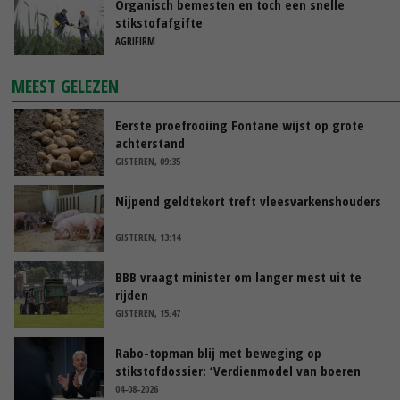
Organisch bemesten en toch een snelle
stikstofafgifte
AGRIFIRM
MEEST GELEZEN
Eerste proefrooiing Fontane wijst op grote
achterstand
GISTEREN, 09:35
Nijpend geldtekort treft vleesvarkenshouders
GISTEREN, 13:14
BBB vraagt minister om langer mest uit te
rijden
GISTEREN, 15:47
Rabo-topman blij met beweging op
stikstofdossier: ‘Verdienmodel van boeren
blijft cruciaal’
04-08-2026