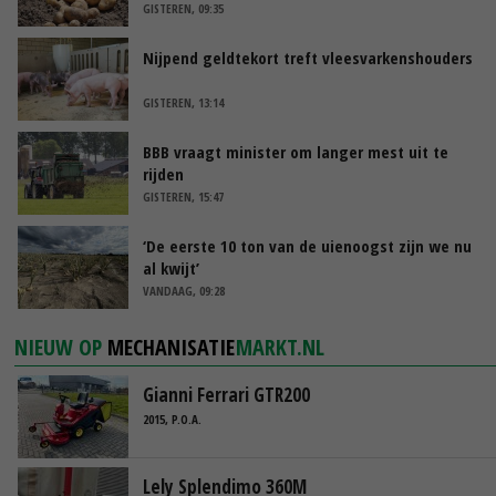
GISTEREN, 09:35
Nijpend geldtekort treft vleesvarkenshouders
GISTEREN, 13:14
BBB vraagt minister om langer mest uit te
rijden
GISTEREN, 15:47
‘De eerste 10 ton van de uienoogst zijn we nu
al kwijt’
VANDAAG, 09:28
NIEUW OP
MECHANISATIE
MARKT.NL
Gianni Ferrari GTR200
2015, P.O.A.
Lely Splendimo 360M