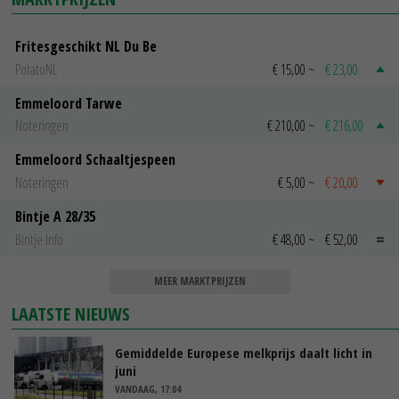
Fritesgeschikt NL Du Be
PotatoNL
€ 15,00
~
€ 23,00
Emmeloord Tarwe
Noteringen
€ 210,00
~
€ 216,00
Emmeloord Schaaltjespeen
Noteringen
€ 5,00
~
€ 20,00
Bintje A 28/35
Bintje Info
€ 48,00
~
€ 52,00
MEER MARKTPRIJZEN
LAATSTE NIEUWS
Gemiddelde Europese melkprijs daalt licht in
juni
VANDAAG, 17:04