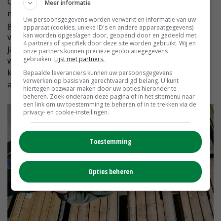
Ondertussen probeert Gizinski het bedrijf zo goed
Meer informatie
mogelijk neer te zetten, met onder meer een
Uw persoonsgegevens worden verwerkt en informatie van uw
geavanceerd irrigatiesysteem. Een opvolger heeft hij
apparaat (cookies, unieke ID's en andere apparaatgegevens)
kan worden opgeslagen door, geopend door en gedeeld met
vooralsnog niet. 'Ik heb twee dochters, van 15 en 25
4 partners of specifiek door deze site worden gebruikt. Wij en
jaar. De oudste is fysiotherapeut. Wat de jongste wil,
onze partners kunnen precieze geolocatiegegevens
gebruiken.
Lijst met partners.
weet ze nog niet. We hebben wel vrienden met
kinderen die interesse hebben. Ik wil het bedrijf zo
Bepaalde leveranciers kunnen uw persoonsgegevens
verwerken op basis van gerechtvaardigd belang. U kunt
aantrekkelijk mogelijk voor ze maken.'
hiertegen bezwaar maken door uw opties hieronder te
beheren. Zoek onderaan deze pagina of in het sitemenu naar
een link om uw toestemming te beheren of in te trekken via de
privacy- en cookie-instellingen.
Toestemming
Opties beheren