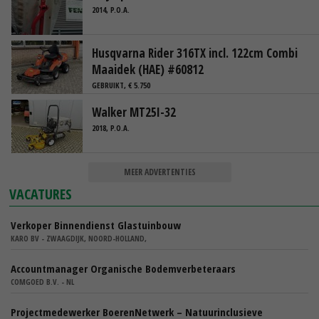
2014, P.O.A.
Husqvarna Rider 316TX incl. 122cm Combi
Maaidek (HAE) #60812
GEBRUIKT, € 5.750
Walker MT25I-32
2018, P.O.A.
MEER ADVERTENTIES
VACATURES
Verkoper Binnendienst Glastuinbouw
KARO BV - ZWAAGDIJK, NOORD-HOLLAND,
Accountmanager Organische Bodemverbeteraars
COMGOED B.V. - NL
Projectmedewerker BoerenNetwerk – Natuurinclusieve