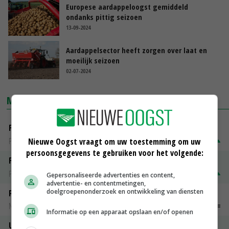
Europese aardappeloogst gemiddeld
ondanks pittig seizoen
13-09-2024
Aardappelsector heeft zorgen over laat en
moeilijk seizoen
02-07-2024
MARKTPRIJZEN
Fontane
PotatoNL
€ 15,00
~
€ 23,00
Nieuwe Oogst vraagt om uw toestemming om uw
persoonsgegevens te gebruiken voor het volgende:
Fritesgeschikt NL Du Be
PotatoNL
€ 15,00
~
€ 23,00
Gepersonaliseerde advertenties en content,
advertentie- en contentmetingen,
doelgroepenonderzoek en ontwikkeling van diensten
Peen
Noteringen
€ 26,00
~
€ 33,00
Informatie op een apparaat opslaan en/of openen
Uien Middenmeer Geel 30-60% grof