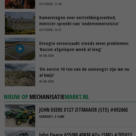
GISTEREN, 11:34
Kamervragen over onttrekkingsverbod,
minister spreekt van ‘ondernemersrisico’
GISTEREN, 16:27
Droogte veroorzaakt steeds meer problemen:
‘Bassin afgelopen week al leeg’
06-08-2026
‘De eerste 10 ton van de uienoogst zijn we nu
al kwijt’
06-08-2026
NIEUW OP
MECHANISATIE
MARKT.NL
JOHN DEERE X127 ZITMAAIER (STE) #692665
GEBRUIKT, € 4.080
John Deere 6150M 40KM AQ+ (SMI) #705011