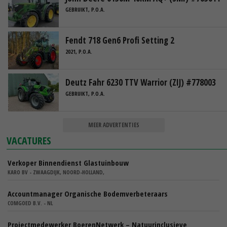
GEBRUIKT, P.O.A.
Fendt 718 Gen6 Profi Setting 2
2021, P.O.A.
Deutz Fahr 6230 TTV Warrior (ZIJ) #778003
GEBRUIKT, P.O.A.
MEER ADVERTENTIES
VACATURES
Verkoper Binnendienst Glastuinbouw
KARO BV - ZWAAGDIJK, NOORD-HOLLAND,
Accountmanager Organische Bodemverbeteraars
COMGOED B.V. - NL
Projectmedewerker BoerenNetwerk – Natuurinclusieve