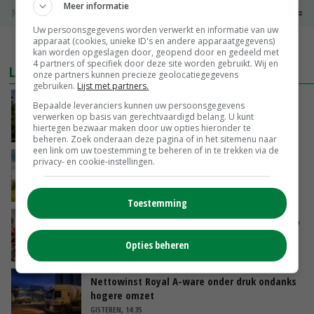
Meer informatie
Noteringen
€ 0,00
~
€ 0,00
Uw persoonsgegevens worden verwerkt en informatie van uw
apparaat (cookies, unieke ID's en andere apparaatgegevens)
MEER MARKTPRIJZEN
kan worden opgeslagen door, geopend door en gedeeld met
4 partners of specifiek door deze site worden gebruikt. Wij en
LAATSTE NIEUWS
onze partners kunnen precieze geolocatiegegevens
gebruiken.
Lijst met partners.
Kamervragen over onttrekkingsverbod,
Bepaalde leveranciers kunnen uw persoonsgegevens
minister spreekt van ‘ondernemersrisico’
verwerken op basis van gerechtvaardigd belang. U kunt
hiertegen bezwaar maken door uw opties hieronder te
GISTEREN, 16:27
beheren. Zoek onderaan deze pagina of in het sitemenu naar
een link om uw toestemming te beheren of in te trekken via de
‘Rendement van Krullvarkens komt van de
privacy- en cookie-instellingen.
overkant’
GISTEREN, 15:30
Toestemming
Oorlogen en El Niño stuwen voedselprijzen op
Opties beheren
GISTEREN, 15:04
Nettowinst Royal A-ware onder druk ondanks
hogere omzet
GISTEREN, 14:35