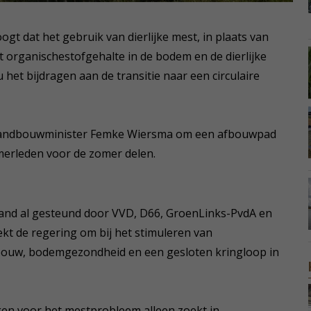
gt dat het gebruik van dierlijke mest, in plaats van
t organischestofgehalte in de bodem en de dierlijke
het bijdragen aan de transitie naar een circulaire
 landbouwminister Femke Wiersma om een afbouwpad
merleden voor de zomer delen.
nd al gesteund door VVD, D66, GroenLinks-PvdA en
kt de regering om bij het stimuleren van
ouw, bodemgezondheid en een gesloten kringloop in
ngen voor het mestprobleem alleen zoekt in