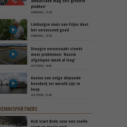
ambassade mag zelf groente
plukken’
VANDAAG, 12:00
Limburgse mais van Frijns doet
het verrassend goed
VANDAAG, 10:00
Droogte veroorzaakt steeds
meer problemen: ‘Bassin
afgelopen week al leeg’
GISTEREN, 14:06
Koeien van enige drijvende
boerderij ter wereld zijn te
koop
GISTEREN, 12:00
KENNISPARTNERS
Kick Start Brok; voor een snelle
start en mooie piek