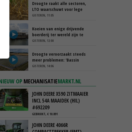
Droogte raakt alle sectoren,
LTO waarschuwt voor lege
schappen
GISTEREN, 11:05
Koeien van enige drijvende
boerderij ter wereld zijn te
koop
GISTEREN, 12:00
Droogte veroorzaakt steeds
meer problemen: ‘Bassin
afgelopen week al leeg’
GISTEREN, 14:06
NIEUW OP
MECHANISATIE
MARKT.NL
JOHN DEERE X590 ZITMAAIER
INCL 54A MAAIDEK (HIL)
#692209
GEBRUIKT, € 10.891
JOHN DEERE 4066R
COMPACTTREKKER (EMT)