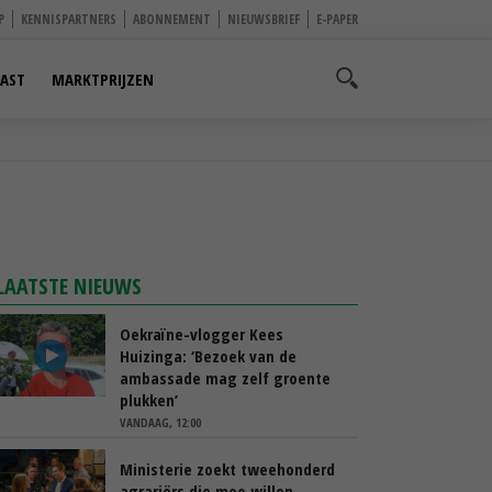
P
KENNISPARTNERS
ABONNEMENT
NIEUWSBRIEF
E-PAPER
AST
MARKTPRIJZEN
LAATSTE NIEUWS
Oekraïne-vlogger Kees
Huizinga: ‘Bezoek van de
ambassade mag zelf groente
plukken’
VANDAAG, 12:00
Ministerie zoekt tweehonderd
agrariërs die mee willen