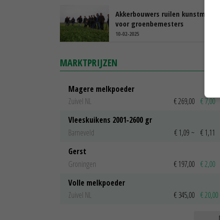
Akkerbouwers ruilen kunstmest 
voor groenbemesters
10-02-2025
MARKTPRIJZEN
Magere melkpoeder
Zuivel NL
€ 269,00
€ 7,00
Vleeskuikens 2001-2600 gr
Barneveld
€ 1,09
~
€ 1,11
Gerst
Groningen
€ 197,00
€ 2,00
Volle melkpoeder
Zuivel NL
€ 345,00
€ 20,00