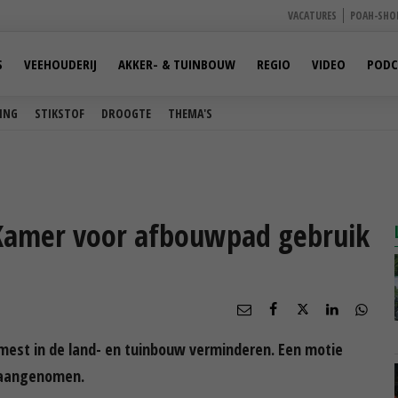
VACATURES
POAH-SHO
S
VEEHOUDERIJ
AKKER- & TUINBOUW
REGIO
VIDEO
PODC
ING
STIKSTOF
DROOGTE
THEMA'S
 Kamer voor afbouwpad gebruik
est in de land- en tuinbouw verminderen. Een motie
 aangenomen.