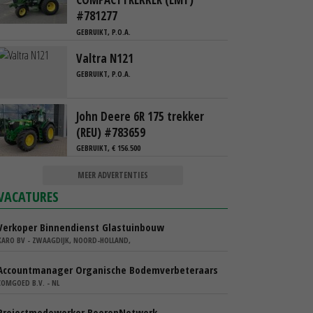
#781277
GEBRUIKT, P.O.A.
Valtra N121
GEBRUIKT, P.O.A.
John Deere 6R 175 trekker
(REU) #783659
GEBRUIKT, € 156.500
MEER ADVERTENTIES
VACATURES
Verkoper Binnendienst Glastuinbouw
KARO BV - ZWAAGDIJK, NOORD-HOLLAND,
Accountmanager Organische Bodemverbeteraars
COMGOED B.V. - NL
Projectmedewerker BoerenNetwerk –