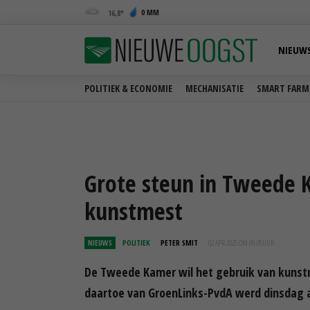
0 MM
16,8
NIEUW
POLITIEK & ECONOMIE
MECHANISATIE
SMART FARM
Grote steun in Tweede
kunstmest
NIEUWS
POLITIEK
PETER SMIT
02 APR 2025 OM 09:05
UUR
De Tweede Kamer wil het gebruik van kunstm
daartoe van GroenLinks-PvdA werd dinsdag