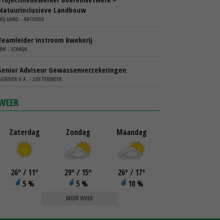
Natuurinclusieve Landbouw
WIJ.LAND - ABCOUDE
Teamleider instroom kwekerij
IBN - SCHAIJK
Senior Adviseur Gewassenverzekeringen
AGRIVER U.A. - ZOETERMEER
WEER
Zaterdag
Zondag
Maandag
26
°
/ 11
°
29
°
/ 15
°
26
°
/ 17
°
5 %
5 %
10 %
MEER WEER