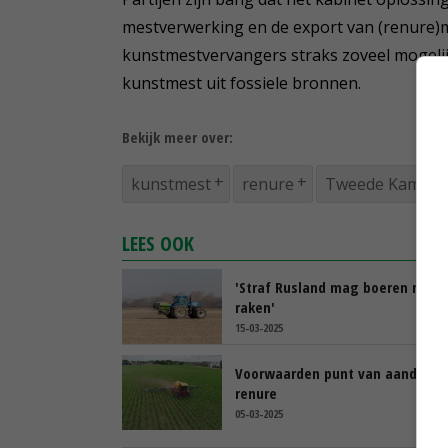
mestverwerking en de export van (renure)
kunstmestvervangers straks zoveel mogelij
kunstmest uit fossiele bronnen.
Bekijk meer over:
kunstmest
renure
Tweede Kamer
LEES OOK
'Straf Rusland mag boeren niet
raken'
15-03-2025
Voorwaarden punt van aandacht 
renure
05-03-2025