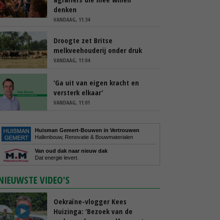
denken
VANDAAG, 11:34
Droogte zet Britse
melkveehouderij onder druk
VANDAAG, 11:04
‘Ga uit van eigen kracht en
versterk elkaar’
VANDAAG, 11:01
Huisman Gemert-Bouwen in Vertrouwen
Hallenbouw, Renovatie & Bouwmaterialen
Van oud dak naar nieuw dak
Dat energie levert.
NIEUWSTE VIDEO'S
Oekraïne-vlogger Kees
Huizinga: ‘Bezoek van de