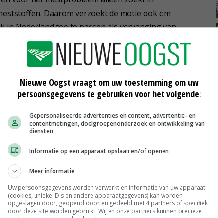
meststoffen. Daarom verzoekt de motie ook om
k in Nederland toe te passen als vervanging van
Nieuwe Oogst vraagt om uw toestemming om uw
persoonsgegevens te gebruiken voor het volgende:
Gepersonaliseerde advertenties en content, advertentie- en
contentmetingen, doelgroepenonderzoek en ontwikkeling van
diensten
EU moet af van Russisch kunstmest,
renure mogelijk alternatief
Informatie op een apparaat opslaan en/of openen
06-03-2025
Meer informatie
bij
Belgen gaan grootschalig
Uw persoonsgegevens worden verwerkt en informatie van uw apparaat
meststoffen produceren uit
(cookies, unieke ID's en andere apparaatgegevens) kan worden
voedselafval
opgeslagen door, geopend door en gedeeld met 4 partners of specifiek
door deze site worden gebruikt. Wij en onze partners kunnen precieze
01-03-2025