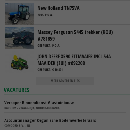
New Holland TN75VA
2005, P.O.A.
Massey Ferguson 5445 trekker (KOU)
#781859
GEBRUIKT, P.O.A.
JOHN DEERE X590 ZITMAAIER INCL 54A
MAAIDEK (ZUI) #692208
GEBRUIKT, € 10.891
MEER ADVERTENTIES
VACATURES
Verkoper Binnendienst Glastuinbouw
KARO BV - ZWAAGDIJK, NOORD-HOLLAND,
Accountmanager Organische Bodemverbeteraars
COMGOED B.V. - NL