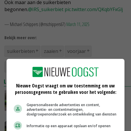
Ook maar aan de suikerbieten
begonnen.
@IRS_suikerbiet
pic.twitter.com/QKqbYFxGlj
— Michael Schippers (@mschippers67)
March 11, 2025
Bekijk meer over:
suikerbieten
zaaien
voorjaar
bietencampagne
LEES OOK
Nieuwe Oogst vraagt om uw toestemming om uw
persoonsgegevens te gebruiken voor het volgende:
Cosun wil met nieuwe strategie nog minder
afhankelijk zijn van volatiele suikermarkt
Gepersonaliseerde advertenties en content,
17-02-2025
advertentie- en contentmetingen,
doelgroepenonderzoek en ontwikkeling van diensten
Financiële opbrengst suikerbieten keldert
met 44 procent
Informatie op een apparaat opslaan en/of openen
15-02-2025