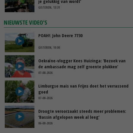
je gelukkig van wordt’
GISTEREN, 13:31
NIEUWSTE VIDEO'S
POAH!: John Deere 7730
GISTEREN, 10:00
Oekraïne-vlogger Kees Huizinga: ‘Bezoek van
de ambassade mag zelf groente plukken’
07-08-2026
Limburgse mais van Frijns doet het verrassend
goed
07-08-2026
Droogte veroorzaakt steeds meer problemen:
‘Bassin afgelopen week al leeg’
06-08-2026