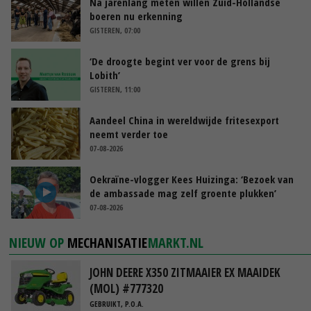
Na jarenlang meten willen Zuid-Hollandse
boeren nu erkenning
GISTEREN, 07:00
‘De droogte begint ver voor de grens bij
Lobith’
GISTEREN, 11:00
Aandeel China in wereldwijde fritesexport
neemt verder toe
07-08-2026
Oekraïne-vlogger Kees Huizinga: ‘Bezoek van
de ambassade mag zelf groente plukken’
07-08-2026
NIEUW OP
MECHANISATIE
MARKT.NL
JOHN DEERE X350 ZITMAAIER EX MAAIDEK
(MOL) #777320
GEBRUIKT, P.O.A.