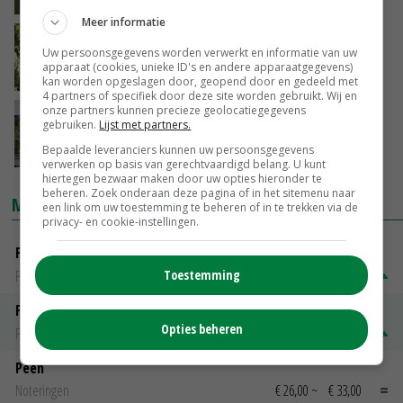
Meer informatie
Na hoogste bietenareaal in jaren zet Cosun
Uw persoonsgegevens worden verwerkt en informatie van uw
in op forse daling in 2025
apparaat (cookies, unieke ID's en andere apparaatgegevens)
13-02-2025
kan worden opgeslagen door, geopend door en gedeeld met
4 partners of specifiek door deze site worden gebruikt. Wij en
onze partners kunnen precieze geolocatiegegevens
Lage opbrengst en sterke daling
gebruiken.
Lijst met partners.
suikerprijzen drukken rendement bietenteelt
Bepaalde leveranciers kunnen uw persoonsgegevens
13-02-2025
verwerken op basis van gerechtvaardigd belang. U kunt
hiertegen bezwaar maken door uw opties hieronder te
beheren. Zoek onderaan deze pagina of in het sitemenu naar
MARKTPRIJZEN
een link om uw toestemming te beheren of in te trekken via de
privacy- en cookie-instellingen.
Fontane
Toestemming
PotatoNL
€ 15,00
~
€ 23,00
Fritesgeschikt NL Du Be
Opties beheren
PotatoNL
€ 15,00
~
€ 23,00
Peen
Noteringen
€ 26,00
~
€ 33,00