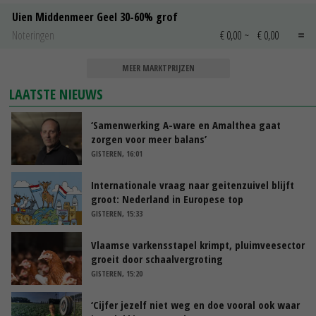
Uien Middenmeer Geel 30-60% grof
Noteringen
€ 0,00
~
€ 0,00
MEER MARKTPRIJZEN
LAATSTE NIEUWS
‘Samenwerking A-ware en Amalthea gaat
zorgen voor meer balans’
GISTEREN, 16:01
Internationale vraag naar geitenzuivel blijft
groot: Nederland in Europese top
GISTEREN, 15:33
Vlaamse varkensstapel krimpt, pluimveesector
groeit door schaalvergroting
GISTEREN, 15:20
‘Cijfer jezelf niet weg en doe vooral ook waar