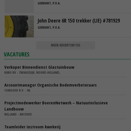
GEBRUIKT, P.O.A.
John Deere 6R 150 trekker (LIE) #781929
GEBRUIKT, P.O.A.
MEER ADVERTENTIES
VACATURES
Verkoper Binnendienst Glastuinbouw
KARO BV - ZWAAGDIJK, NOORD-HOLLAND,
Accountmanager Organische Bodemverbeteraars
COMGOED B.V. - NL
Projectmedewerker BoerenNetwerk – Natuurinclusieve
Landbouw
WIJ.LAND - ABCOUDE
Teamleider instroom kwekerij