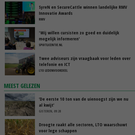
SyreN en SecureCattle winnen landelijke RMV
Innovatie Awards
RMV
'Wij willen cursisten zo goed en duidelijk
mogelijk informeren'
SPUITLICENTIE.NL
Twee adviseurs zijn vraagbaak voor leden over
telefonie en ICT
LTO LEDENVOORDEEL
MEEST GELEZEN
‘De eerste 10 ton van de uienoogst zijn we nu
al kwijt’
GISTEREN, 09:28
Droogte raakt alle sectoren, LTO waarschuwt
voor lege schappen