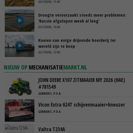
GISTEREN, 11:05
Droogte veroorzaakt steeds meer problemen:
‘Bassin afgelopen week al leeg’
GISTEREN, 14:06
Koeien van enige drijvende boerderij ter
wereld zijn te koop
GISTEREN, 12:00
NIEUW OP
MECHANISATIE
MARKT.NL
JOHN DEERE X107 ZITMAAIER MY 2026 (HAE)
#781549
GEBRUIKT, P.O.A.
Vicon Extra 624T schijvenmaaier+kneuzer
GEBRUIKT, P.O.A.
Valtra T234A