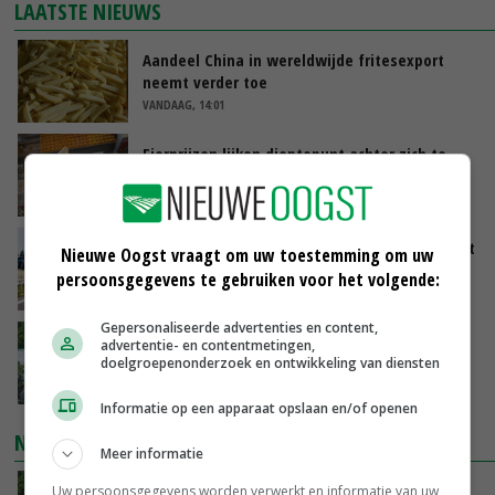
LAATSTE NIEUWS
Aandeel China in wereldwijde fritesexport
neemt verder toe
VANDAAG, 14:01
Eierprijzen lijken dieptepunt achter zich te
laten
VANDAAG, 13:27
LTO en NAJK roepen leden op Brabants protest
Nieuwe Oogst vraagt om uw toestemming om uw
te steunen
persoonsgegevens te gebruiken voor het volgende:
VANDAAG, 12:29
Gepersonaliseerde advertenties en content,
Oekraïne-vlogger Kees Huizinga: ‘Bezoek van
advertentie- en contentmetingen,
de ambassade mag zelf groente plukken’
doelgroepenonderzoek en ontwikkeling van diensten
VANDAAG, 12:00
Informatie op een apparaat opslaan en/of openen
NIEUWSTE VIDEO'S
Meer informatie
Oekraïne-vlogger Kees Huizinga: ‘Bezoek van
Uw persoonsgegevens worden verwerkt en informatie van uw