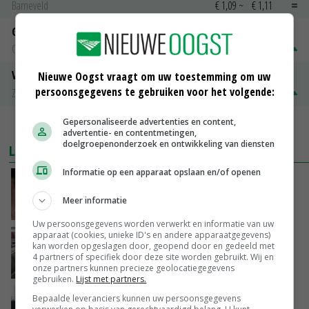
Barneveld
€ 1,09
~
€ 1,11
Gerst
Groningen
€ 197,00
€ 2,00
Volle melkpoeder
Nieuwe Oogst vraagt om uw toestemming om uw
persoonsgegevens te gebruiken voor het volgende:
Zuivel NL
€ 345,00
€ 20,00
Gepersonaliseerde advertenties en content,
MEER MARKTPRIJZEN
advertentie- en contentmetingen,
doelgroepenonderzoek en ontwikkeling van diensten
LAATSTE NIEUWS
Informatie op een apparaat opslaan en/of openen
Boterberg zit echt herstel zuivelmarkt in de
weg
Meer informatie
VANDAAG, 08:59
Uw persoonsgegevens worden verwerkt en informatie van uw
apparaat (cookies, unieke ID's en andere apparaatgegevens)
‘Door hittegolf is aantal terugkomers bij
kan worden opgeslagen door, geopend door en gedeeld met
zeugen verdubbeld’
4 partners of specifiek door deze site worden gebruikt. Wij en
VANDAAG, 06:19
onze partners kunnen precieze geolocatiegegevens
gebruiken.
Lijst met partners.
Gemiddelde Europese melkprijs daalt licht in
Bepaalde leveranciers kunnen uw persoonsgegevens