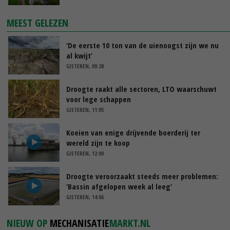
MEEST GELEZEN
‘De eerste 10 ton van de uienoogst zijn we nu
al kwijt’
GISTEREN, 09:28
Droogte raakt alle sectoren, LTO waarschuwt
voor lege schappen
GISTEREN, 11:05
Koeien van enige drijvende boerderij ter
wereld zijn te koop
GISTEREN, 12:00
Droogte veroorzaakt steeds meer problemen:
‘Bassin afgelopen week al leeg’
GISTEREN, 14:06
NIEUW OP
MECHANISATIE
MARKT.NL