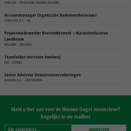
KARO BV - ZWAAGDIJK, NOORD-HOLLAND,
Accountmanager Organische Bodemverbeteraars
COMGOED B.V. - NL
Projectmedewerker BoerenNetwerk – Natuurinclusieve
Landbouw
WIJ.LAND - ABCOUDE
Teamleider instroom kwekerij
IBN - SCHAIJK
Senior Adviseur Gewassenverzekeringen
AGRIVER U.A. - ZOETERMEER
Meld u hier aan voor de Nieuwe Oogst nieuwsbrief!
Dagelijks in uw mailbox
AANMELDEN