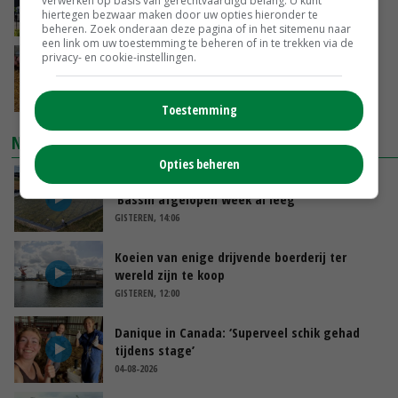
verwerken op basis van gerechtvaardigd belang. U kunt
juni
hiertegen bezwaar maken door uw opties hieronder te
GISTEREN, 17:04
beheren. Zoek onderaan deze pagina of in het sitemenu naar
een link om uw toestemming te beheren of in te trekken via de
privacy- en cookie-instellingen.
Frans onderzoekcentrum bestrijkt hele
varkensvleesketen
GISTEREN, 15:29
Toestemming
NIEUWSTE VIDEO'S
Opties beheren
Droogte veroorzaakt steeds meer problemen:
‘Bassin afgelopen week al leeg’
GISTEREN, 14:06
Koeien van enige drijvende boerderij ter
wereld zijn te koop
GISTEREN, 12:00
Danique in Canada: ‘Superveel schik gehad
tijdens stage’
04-08-2026