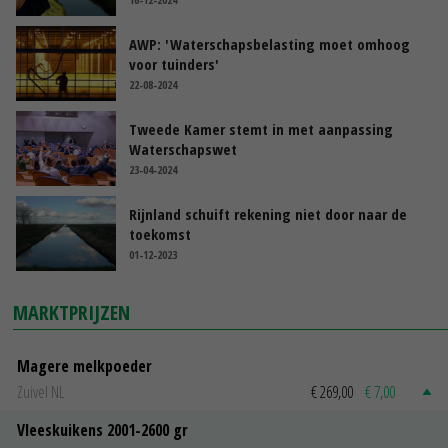
AWP: 'Waterschapsbelasting moet omhoog
voor tuinders'
22-08-2024
Tweede Kamer stemt in met aanpassing
Waterschapswet
23-04-2024
Rijnland schuift rekening niet door naar de
toekomst
01-12-2023
MARKTPRIJZEN
Magere melkpoeder
Zuivel NL
€ 269,00
€ 7,00
Vleeskuikens 2001-2600 gr