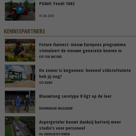
POAH!: Fendt 1042
01-08-2026
KENNISPARTNERS
Future Harvest: nieuw Europees programma
stimuleert de nieuwe generatie boeren in
Nederland
EYE FOR NATURE
De zomer is begonnen: hoeveel stikstofruimte
heb jij nog?
OCI AGRO
Blauwtong serotype 8 ligt op de loer
BOEHRINGER INGELHEIM
Aspergeteler bouwt dankzij batterij meer
studio’s voor personeel
HG ENERGIESYSTEMEN