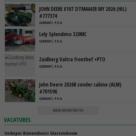
JOHN DEERE X107 ZITMAAIER MY 2026 (HIL)
#777374
GEBRUIKT, P.O.A.
Lely Splendimo 320MC
GEBRUIKT, P.O.A.
Zuidberg Valtra fronthef +PTO
GEBRUIKT, P.O.A.
John Deere 2026R zonder cabine (ALM)
#701596
GEBRUIKT, P.O.A.
MEER ADVERTENTIES
VACATURES
Verkoper Binnendienst Glastuinbouw