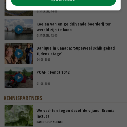
‘Bassin afgelopen week al leeg’
GISTEREN, 14:06
Koeien van enige drijvende boerderij ter
wereld zijn te koop
GISTEREN, 12:00
Danique in Canada: ‘Superveel schik gehad
tijdens stage’
04-08-2026
POAH!: Fendt 1042
01-08-2026
KENNISPARTNERS
We vechten tegen dezelfde vijand: Bremia
lactuca
BAYER CROP SCIENCE