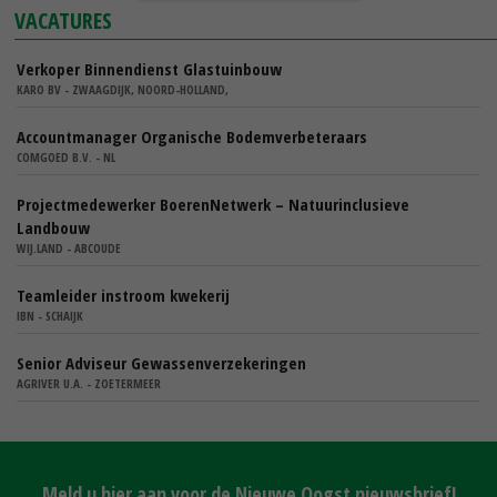
VACATURES
Verkoper Binnendienst Glastuinbouw
KARO BV - ZWAAGDIJK, NOORD-HOLLAND,
Accountmanager Organische Bodemverbeteraars
COMGOED B.V. - NL
Projectmedewerker BoerenNetwerk – Natuurinclusieve
Landbouw
WIJ.LAND - ABCOUDE
Teamleider instroom kwekerij
IBN - SCHAIJK
Senior Adviseur Gewassenverzekeringen
AGRIVER U.A. - ZOETERMEER
Meld u hier aan voor de Nieuwe Oogst nieuwsbrief!