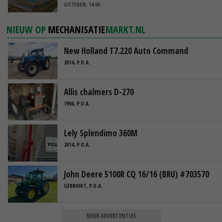
GISTEREN, 14:06
NIEUW OP
MECHANISATIE
MARKT.NL
New Holland T7.220 Auto Command
2014, P.O.A.
Allis chalmers D-270
1956, P.O.A.
Lely Splendimo 360M
2014, P.O.A.
John Deere 5100R CQ 16/16 (BRU) #703570
GEBRUIKT, P.O.A.
MEER ADVERTENTIES