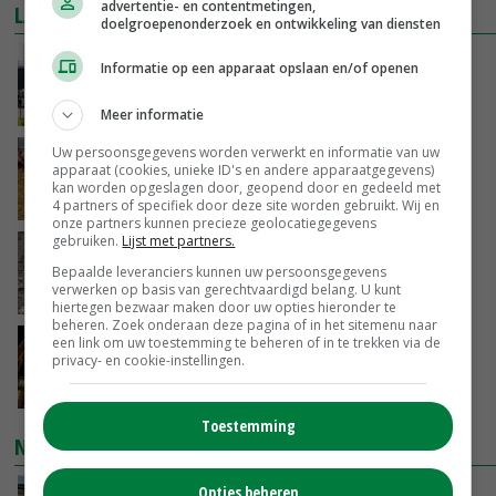
advertentie- en contentmetingen,
LAATSTE NIEUWS
doelgroepenonderzoek en ontwikkeling van diensten
Gemiddelde Europese melkprijs daalt licht in
Informatie op een apparaat opslaan en/of openen
juni
GISTEREN, 17:04
Meer informatie
Uw persoonsgegevens worden verwerkt en informatie van uw
Frans onderzoekcentrum bestrijkt hele
apparaat (cookies, unieke ID's en andere apparaatgegevens)
varkensvleesketen
kan worden opgeslagen door, geopend door en gedeeld met
GISTEREN, 15:29
4 partners of specifiek door deze site worden gebruikt. Wij en
onze partners kunnen precieze geolocatiegegevens
gebruiken.
Lijst met partners.
Emmeloord noteert eerste zaaiuien op
Bepaalde leveranciers kunnen uw persoonsgegevens
maximaal 20 euro
verwerken op basis van gerechtvaardigd belang. U kunt
GISTEREN, 14:59
hiertegen bezwaar maken door uw opties hieronder te
beheren. Zoek onderaan deze pagina of in het sitemenu naar
een link om uw toestemming te beheren of in te trekken via de
Spontane boerenacties in Twente en
privacy- en cookie-instellingen.
Apeldoorn zetten de trend
GISTEREN, 14:48
Toestemming
NIEUWSTE VIDEO'S
Opties beheren
Droogte veroorzaakt steeds meer problemen: