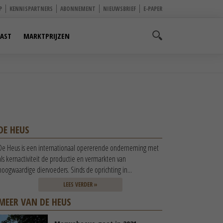
P
KENNISPARTNERS
ABONNEMENT
NIEUWSBRIEF
E-PAPER
AST
MARKTPRIJZEN
DE HEUS
De Heus is een internationaal opererende onderneming met
als kernactiviteit de productie en vermarkten van
hoogwaardige diervoeders. Sinds de oprichting in...
LEES VERDER »
MEER VAN DE HEUS