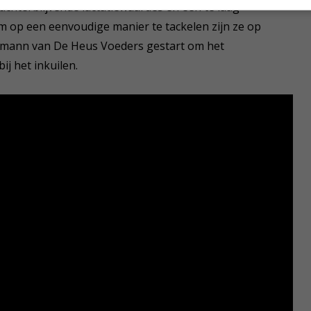
 achterblijvende lactatiewaardes en een te laag
em op een eenvoudige manier te tackelen zijn ze op
ttmann van De Heus Voeders gestart om het
ij het inkuilen.