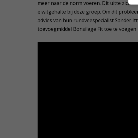
meer naar de norm voeren. Dit uitte zich in
eiwitgehalte bij deze groep. Om dit proble
advies van hun rundveespecialist Sander I
toevoegmiddel Bonsilage Fit toe te voegen b