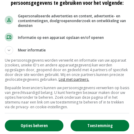
persoonsgegevens te gebruiken voor het volgende:
weede en derde snede wordt tijdens de weideperiode
durende de nacht, waarbij de koeien toegang tot de stal
Gepersonaliseerde advertenties en content, advertentie- en
ordt jaarrond aangevuld met 10 kilo mais en 5 kilo
contentmetingen, doelgroepenonderzoek en ontwikkeling van
diensten
waar alle krachtvoer wordt verstrekt, met een maximum
Informatie op een apparaat opslaan en/of openen
zelfde brok (Royaal, van De Heus Voeders), met toevoeging
Meer informatie
Uw persoonsgegevens worden verwerkt en informatie van uw apparaat
(cookies, unieke ID's en andere apparaatgegevens) kan worden
ring combineren met een hoge productie geeft wel een
opgeslagen door, geopend door en gedeeld met 4 partners of specifiek
door deze site worden gebruikt. Wij en onze partners kunnen precieze
oet al het ruwvoer van goede kwaliteit zijn. We
geolocatiegegevens gebruiken.
Lijst met partners.
agen, om voldoende suiker in het gras te krijgen. En
Bepaalde leveranciers kunnen uw persoonsgegevens verwerken op basis
van gerechtvaardigd belang. U kunt hiertegen bezwaar maken door uw
brengst te krijgen en de hele stalperiode de eerste
opties hieronder te beheren. Zoek onderaan deze pagina of in het
sitemenu naar een link om uw toestemming te beheren of in te trekken
 OEB/DVE-verhouding. Daarnaast wordt het gras
via de privacy- en cookie-instellingen.
of'.
Opties beheren
Toestemming
lie Prinsze de verse koeien met deze bedrijfsvoering niet