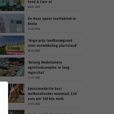
Feed & Care af
04-03-2026
De Heus opent voerfabriek in
Kenia
21-02-2026
'Hoge prijs landbouwgrond
remt ontwikkeling platteland'
05-02-2026
'Belang Nederlandse
agrofoodcomplex te laag
ingeschat'
27-01-2026
Emissiereductie kost
melkveehouder minimaal 2,50
euro per 100 kilo melk
27-01-2026