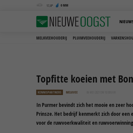
0 MM
17,8
NIEUW
MELKVEEHOUDERIJ
PLUIMVEEHOUDERIJ
VARKENSHOU
Topfitte koeien met Bons
KENNISPARTNERS
MELKVEE
06 MEI 2021 OM 10:00
UUR
In Purmer bevindt zich het mooie en zeer h
Prinsze. Het bedrijf kenmerkt zich door een 
voor de ruwvoerkwaliteit en ruwvoerwinning