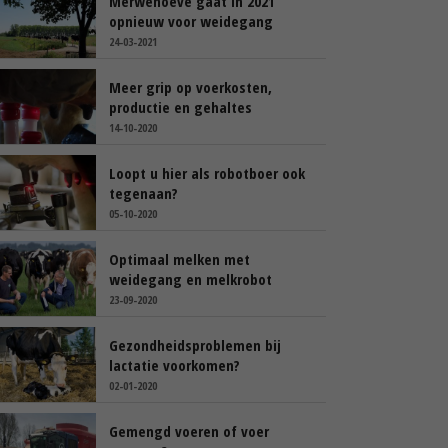
Merwehoeve gaat in 2021
opnieuw voor weidegang
24-03-2021
Meer grip op voerkosten,
productie en gehaltes
14-10-2020
Loopt u hier als robotboer ook
tegenaan?
05-10-2020
Optimaal melken met
weidegang en melkrobot
23-09-2020
Gezondheidsproblemen bij
lactatie voorkomen?
02-01-2020
Gemengd voeren of voer