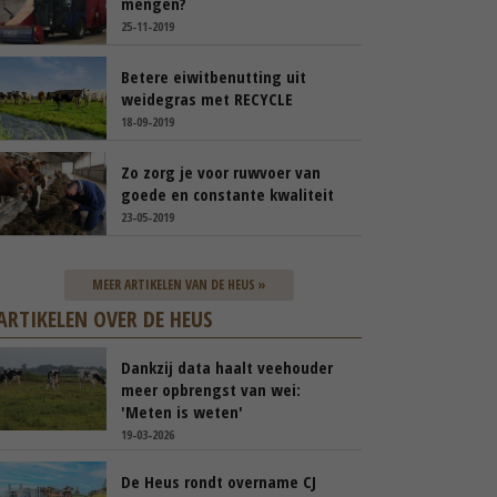
mengen?
25-11-2019
Betere eiwitbenutting uit
weidegras met RECYCLE
18-09-2019
Zo zorg je voor ruwvoer van
goede en constante kwaliteit
23-05-2019
MEER ARTIKELEN VAN DE HEUS »
ARTIKELEN OVER DE HEUS
Dankzij data haalt veehouder
meer opbrengst van wei:
'Meten is weten'
19-03-2026
De Heus rondt overname CJ