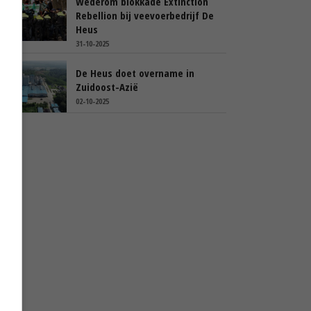
Wederom blokkade Extinction
Rebellion bij veevoerbedrijf De
Heus
31-10-2025
De Heus doet overname in
Zuidoost-Azië
02-10-2025