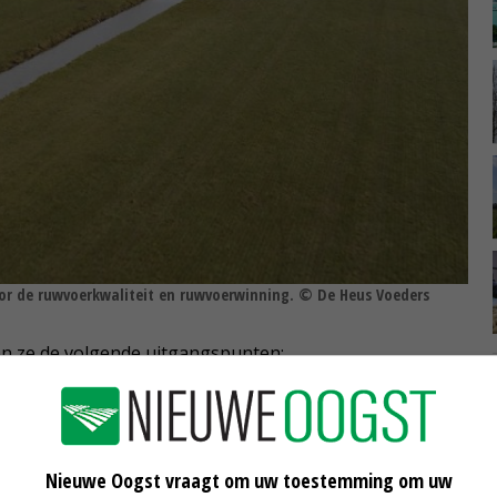
oor de ruwvoerkwaliteit en ruwvoerwinning. © De Heus Voeders
en ze de volgende uitgangspunten:
ruim 2.000 uur. Van begin april tot eind oktober en na de
die in één groep worden gehouden, worden met een
en ze met voeren van de eerste snede en is er meestal
Nieuwe Oogst vraagt om uw toestemming om uw