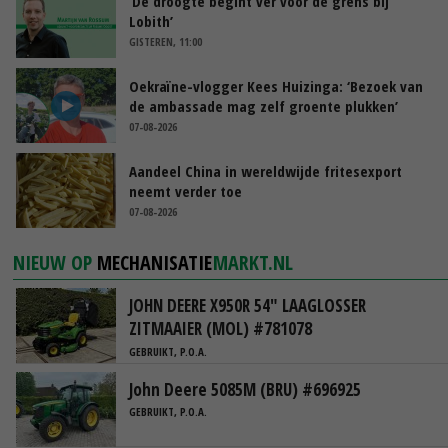
‘De droogte begint ver voor de grens bij
Lobith’
GISTEREN, 11:00
Oekraïne-vlogger Kees Huizinga: ‘Bezoek van
de ambassade mag zelf groente plukken’
07-08-2026
Aandeel China in wereldwijde fritesexport
neemt verder toe
07-08-2026
NIEUW OP
MECHANISATIE
MARKT.NL
JOHN DEERE X950R 54" LAAGLOSSER
ZITMAAIER (MOL) #781078
GEBRUIKT, P.O.A.
John Deere 5085M (BRU) #696925
GEBRUIKT, P.O.A.