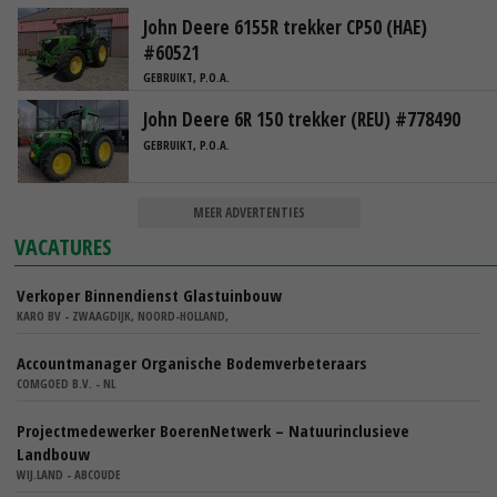
John Deere 6155R trekker CP50 (HAE)
#60521
GEBRUIKT, P.O.A.
John Deere 6R 150 trekker (REU) #778490
GEBRUIKT, P.O.A.
MEER ADVERTENTIES
VACATURES
Verkoper Binnendienst Glastuinbouw
KARO BV - ZWAAGDIJK, NOORD-HOLLAND,
Accountmanager Organische Bodemverbeteraars
COMGOED B.V. - NL
Projectmedewerker BoerenNetwerk – Natuurinclusieve
Landbouw
WIJ.LAND - ABCOUDE