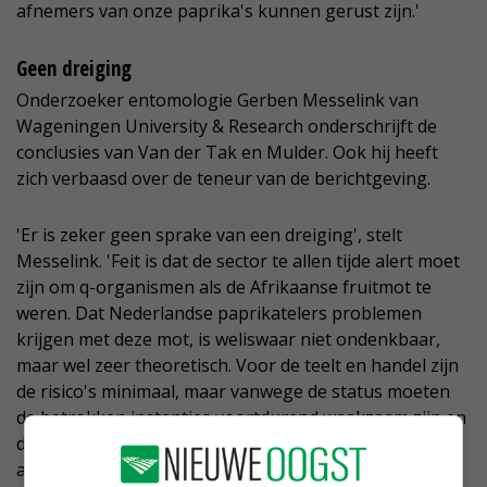
afnemers van onze paprika's kunnen gerust zijn.'
Geen dreiging
Onderzoeker entomologie Gerben Messelink van
Wageningen University & Research onderschrijft de
conclusies van Van der Tak en Mulder. Ook hij heeft
zich verbaasd over de teneur van de berichtgeving.
'Er is zeker geen sprake van een dreiging', stelt
Messelink. 'Feit is dat de sector te allen tijde alert moet
zijn om q-organismen als de Afrikaanse fruitmot te
weren. Dat Nederlandse paprikatelers problemen
krijgen met deze mot, is weliswaar niet ondenkbaar,
maar wel zeer theoretisch. Voor de teelt en handel zijn
de risico's minimaal, maar vanwege de status moeten
de betrokken instanties voortdurend waakzaam zijn en
de controles verscherpen als de actualiteit daar
aanleiding toe geeft.'