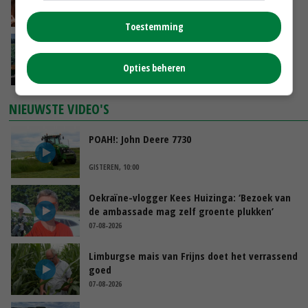
groeit door schaalvergroting
GISTEREN, 15:20
Toestemming
‘Cijfer jezelf niet weg en doe vooral ook waar
je gelukkig van wordt’
Opties beheren
GISTEREN, 13:31
NIEUWSTE VIDEO'S
POAH!: John Deere 7730
GISTEREN, 10:00
Oekraïne-vlogger Kees Huizinga: ‘Bezoek van
de ambassade mag zelf groente plukken’
07-08-2026
Limburgse mais van Frijns doet het verrassend
goed
07-08-2026