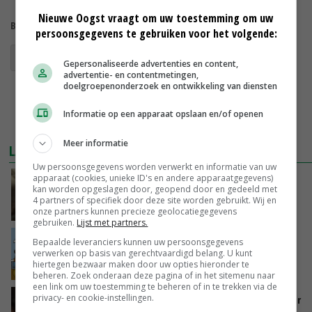
Nieuwe Oogst vraagt om uw toestemming om uw
Bekijk meer over:
persoonsgegevens te gebruiken voor het volgende:
fruitmotten
Gepersonaliseerde advertenties en content,
advertentie- en contentmetingen,
doelgroepenonderzoek en ontwikkeling van diensten
Informatie op een apparaat opslaan en/of openen
Meer informatie
LAATSTE NIEUWS
Uw persoonsgegevens worden verwerkt en informatie van uw
apparaat (cookies, unieke ID's en andere apparaatgegevens)
‘Samenwerking A-ware en Amalthea gaat
kan worden opgeslagen door, geopend door en gedeeld met
zorgen voor meer balans’
4 partners of specifiek door deze site worden gebruikt. Wij en
GISTEREN, 16:01
onze partners kunnen precieze geolocatiegegevens
gebruiken.
Lijst met partners.
Internationale vraag naar geitenzuivel blijft
Bepaalde leveranciers kunnen uw persoonsgegevens
verwerken op basis van gerechtvaardigd belang. U kunt
groot: Nederland in Europese top
hiertegen bezwaar maken door uw opties hieronder te
GISTEREN, 15:33
beheren. Zoek onderaan deze pagina of in het sitemenu naar
een link om uw toestemming te beheren of in te trekken via de
privacy- en cookie-instellingen.
Vlaamse varkensstapel krimpt, pluimveesector