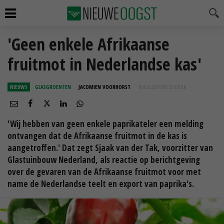
'Geen enkele Afrikaanse
fruitmot in Nederlandse kas'
NIEUWS
GLASGROENTEN
JACOMIEN VOORHORST
10 AUG 2019 OM 12:16
UUR
'Wij hebben van geen enkele paprikateler een melding
ontvangen dat de Afrikaanse fruitmot in de kas is
aangetroffen.' Dat zegt Sjaak van der Tak, voorzitter van
Glastuinbouw Nederland, als reactie op berichtgeving
over de gevaren van de Afrikaanse fruitmot voor met
name de Nederlandse teelt en export van paprika's.