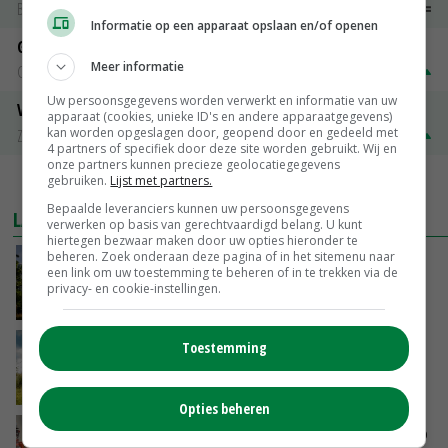
Barneveld
€ 1,09
~
€ 1,11
Informatie op een apparaat opslaan en/of openen
Gerst
Meer informatie
Groningen
€ 197,00
€ 2,00
Uw persoonsgegevens worden verwerkt en informatie van uw
Volle melkpoeder
apparaat (cookies, unieke ID's en andere apparaatgegevens)
kan worden opgeslagen door, geopend door en gedeeld met
Zuivel NL
€ 345,00
€ 20,00
4 partners of specifiek door deze site worden gebruikt. Wij en
onze partners kunnen precieze geolocatiegegevens
gebruiken.
Lijst met partners.
MEER MARKTPRIJZEN
Bepaalde leveranciers kunnen uw persoonsgegevens
LAATSTE NIEUWS
verwerken op basis van gerechtvaardigd belang. U kunt
hiertegen bezwaar maken door uw opties hieronder te
beheren. Zoek onderaan deze pagina of in het sitemenu naar
Kamervragen over onttrekkingsverbod,
een link om uw toestemming te beheren of in te trekken via de
minister spreekt van ‘ondernemersrisico’
privacy- en cookie-instellingen.
VANDAAG, 16:27
‘Rendement van Krullvarkens komt van de
Toestemming
overkant’
VANDAAG, 15:30
Opties beheren
Oorlogen en El Niño stuwen voedselprijzen op