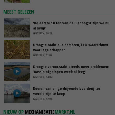
MEEST GELEZEN
‘De eerste 10 ton van de uienoogst zijn we nu
al kwijt’
GISTEREN, 09:28
Droogte raakt alle sectoren, LTO waarschuwt
voor lege schappen
GISTEREN, 11:05
Droogte veroorzaakt steeds meer problemen:
‘Bassin afgelopen week al leeg’
GISTEREN, 14:06
Koeien van enige drijvende boerderij ter
wereld zijn te koop
GISTEREN, 12:00
NIEUW OP
MECHANISATIE
MARKT.NL