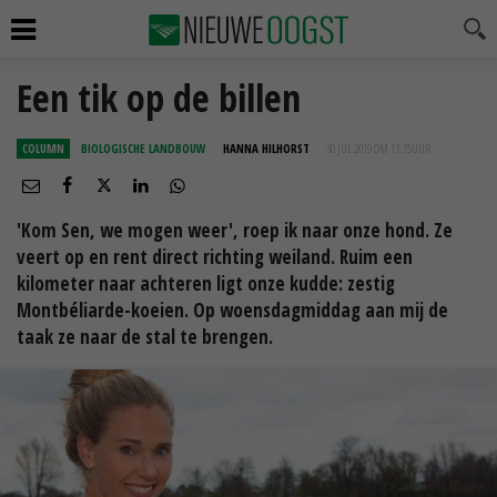
Een tik op de billen
COLUMN
BIOLOGISCHE LANDBOUW
HANNA HILHORST
30 JUL 2019 OM 13:15
UUR
'Kom Sen, we mogen weer', roep ik naar onze hond. Ze
veert op en rent direct richting weiland. Ruim een
kilometer naar achteren ligt onze kudde: zestig
Montbéliarde-koeien. Op woensdagmiddag aan mij de
taak ze naar de stal te brengen.