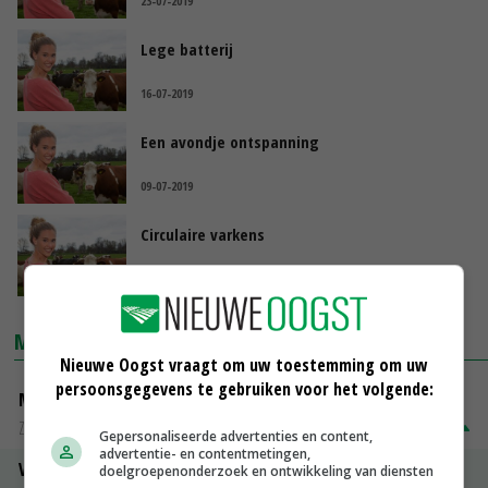
23-07-2019
Lege batterij
16-07-2019
Een avondje ontspanning
09-07-2019
Circulaire varkens
02-07-2019
MARKTPRIJZEN
Nieuwe Oogst vraagt om uw toestemming om uw
persoonsgegevens te gebruiken voor het volgende:
Magere melkpoeder
Zuivel NL
€ 269,00
€ 7,00
Gepersonaliseerde advertenties en content,
advertentie- en contentmetingen,
Vleeskuikens 2001-2600 gr
doelgroepenonderzoek en ontwikkeling van diensten