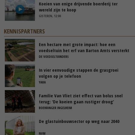
Koeien van enige drijvende boerderij ter
wereld zijn te koop
GISTEREN, 12:00
KENNISPARTNERS
Een hectare met grote impact: hoe een
voedseltuin het erf van Barton Arnts versterkt
DE VOEDSELTUINDERS
In vier eenvoudige stappen de grasgroei
volgen op je telefoon
YARA
Familie Van Vliet ziet effect van bolus snel
terug: ‘De koeien gaan rustiger droog’
BOEHRINGER INGELHEIM
De glastuinbouwsector op weg naar 2040
NVM