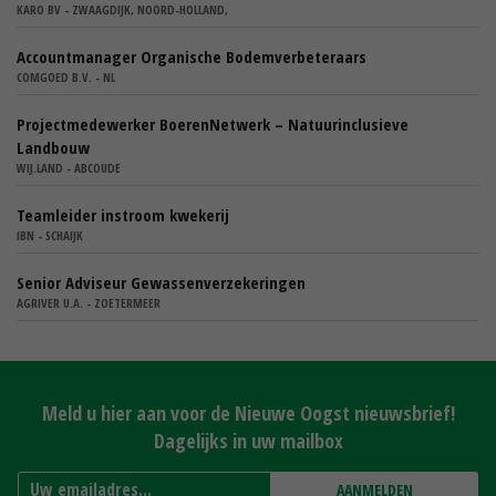
KARO BV - ZWAAGDIJK, NOORD-HOLLAND,
Accountmanager Organische Bodemverbeteraars
COMGOED B.V. - NL
Projectmedewerker BoerenNetwerk – Natuurinclusieve
Landbouw
WIJ.LAND - ABCOUDE
Teamleider instroom kwekerij
IBN - SCHAIJK
Senior Adviseur Gewassenverzekeringen
AGRIVER U.A. - ZOETERMEER
Meld u hier aan voor de Nieuwe Oogst nieuwsbrief!
Dagelijks in uw mailbox
AANMELDEN