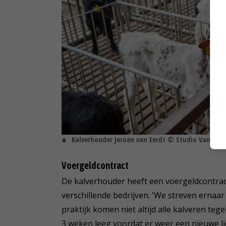
Kalverhouder Jeroen van Eerdt © Studio Van Asse
Voergeldcontract
De kalverhouder heeft een voergeldcontra
verschillende bedrijven. 'We streven ernaar
praktijk komen niet altijd alle kalveren te
3 weken leeg voordat er weer een nieuwe li