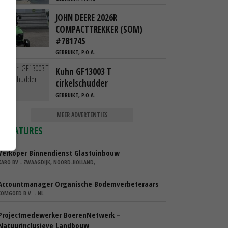
JOHN DEERE 2026R
COMPACTTREKKER (SOM)
#781745
GEBRUIKT, P.O.A.
Kuhn GF13003 T
cirkelschudder
GEBRUIKT, P.O.A.
MEER ADVERTENTIES
VACATURES
Verkoper Binnendienst Glastuinbouw
KARO BV - ZWAAGDIJK, NOORD-HOLLAND,
Accountmanager Organische Bodemverbeteraars
COMGOED B.V. - NL
Projectmedewerker BoerenNetwerk –
Natuurinclusieve Landbouw