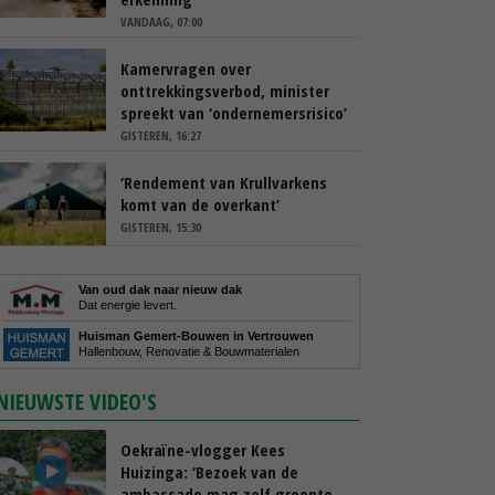
VANDAAG, 07:00
Kamervragen over
onttrekkingsverbod, minister
spreekt van ‘ondernemersrisico’
GISTEREN, 16:27
‘Rendement van Krullvarkens
komt van de overkant’
GISTEREN, 15:30
Van oud dak naar nieuw dak
Dat energie levert.
Huisman Gemert-Bouwen in Vertrouwen
Hallenbouw, Renovatie & Bouwmaterialen
NIEUWSTE VIDEO'S
Oekraïne-vlogger Kees
Huizinga: ‘Bezoek van de
ambassade mag zelf groente