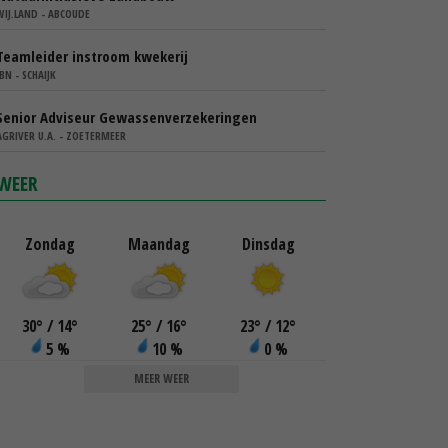
WIJ.LAND - ABCOUDE
Teamleider instroom kwekerij
IBN - SCHAIJK
Senior Adviseur Gewassenverzekeringen
AGRIVER U.A. - ZOETERMEER
WEER
Zondag
Maandag
Dinsdag
30
°
/ 14
°
25
°
/ 16
°
23
°
/ 12
°
5 %
10 %
0 %
MEER WEER