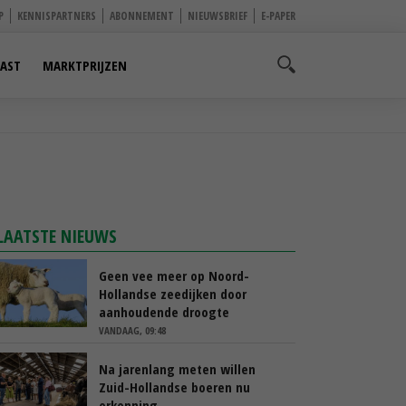
P
KENNISPARTNERS
ABONNEMENT
NIEUWSBRIEF
E-PAPER
AST
MARKTPRIJZEN
LAATSTE NIEUWS
Geen vee meer op Noord-
Hollandse zeedijken door
aanhoudende droogte
VANDAAG, 09:48
Na jarenlang meten willen
Zuid-Hollandse boeren nu
erkenning