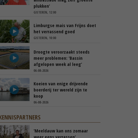
plukken’
GISTEREN, 12:00
Limburgse mais van Frijns doet
het verrassend goed
GISTEREN, 10:00
Droogte veroorzaakt steeds
meer problemen: ‘Bassin
afgelopen week al leeg’
06-08-2026
Koeien van enige drijvende
boerderij ter wereld zijn te
koop
06-08-2026
KENNISPARTNERS
‘Meeldauw kan ons zomaar
weer eens verrassen’