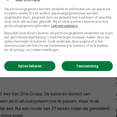
Meer informatie
Uw persoonsgegevens worden verwerkt en informatie van uw apparaat
(cookies, unieke ID's en andere apparaatgegevens) kan worden
opgeslagen door, geopend door en gedeeld met 4 partners of specifiek
door deze site worden gebruikt. Wij en onze partners kunnen precieze
geolocatiegegevens gebruiken.
Lijst met partners.
Bepaalde leveranciers kunnen uw persoonsgegevens verwerken op basis
van gerechtvaardigd belang. U kunt hiertegen bezwaar maken door uw
opties hieronder te beheren. Zoek onderaan deze pagina of in het
sitemenu naar een link om uw toestemming te beheren of in te trekken
via de privacy- en cookie-instellingen.
Opties beheren
Toestemming
ndelft
ct met Van Drie Groep. De kalveren komen van
 een all-in-all-outsysteem toe te passen, maar in de
gelijk aan. Na een ronde van 27 weken staan we gemiddeld
chting komt.'