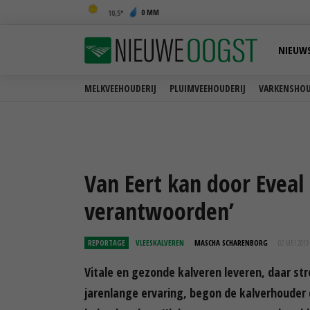
0 MM
10,5
NIEUW
MELKVEEHOUDERIJ
PLUIMVEEHOUDERIJ
VARKENSHOU
Van Eert kan door Eveal 
verantwoorden’
REPORTAGE
VLEESKALVEREN
MASCHA SCHARENBORG
02 MEI 2019
Vitale en gezonde kalveren leveren, daar str
jarenlange ervaring, begon de kalverhouder d