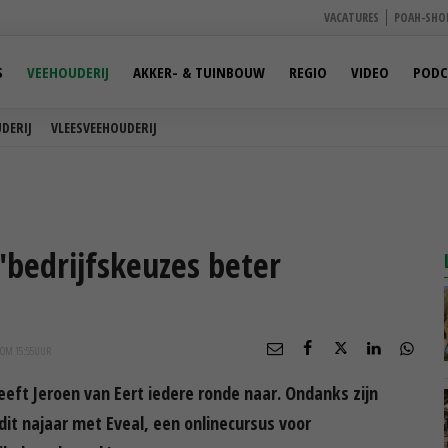
VACATURES
POAH-SHO
S
VEEHOUDERIJ
AKKER- & TUINBOUW
REGIO
VIDEO
PODC
DERIJ
VLEESVEEHOUDERIJ
'bedrijfskeuzes beter
 OM 15:55
UUR
eeft Jeroen van Eert iedere ronde naar. Ondanks zijn
it najaar met Eveal, een onlinecursus voor