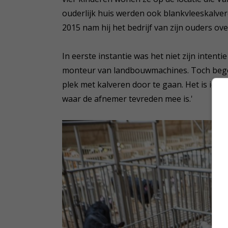
ouderlijk huis werden ook blankvleeskalve
2015 nam hij het bedrijf van zijn ouders ove
In eerste instantie was het niet zijn intenti
monteur van landbouwmachines. Toch begon
plek met kalveren door te gaan. Het is ied
waar de afnemer tevreden mee is.'