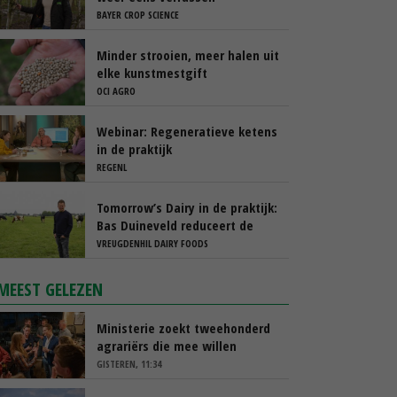
BAYER CROP SCIENCE
Minder strooien, meer halen uit
elke kunstmestgift
OCI AGRO
Webinar: Regeneratieve ketens
in de praktijk
REGENL
Tomorrow’s Dairy in de praktijk:
Bas Duineveld reduceert de
footprint van melk stap voor
VREUGDENHIL DAIRY FOODS
stap
MEEST GELEZEN
Ministerie zoekt tweehonderd
agrariërs die mee willen
denken
GISTEREN, 11:34