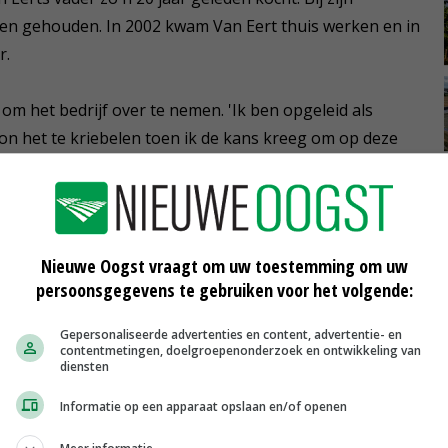
ren gehouden. In 2002 kwam Van Eert thuis werken en in
r.
e om het bedrijf over te nemen. 'Ik ben opgeleid als
 het te kriebelen toen ik de kans kreeg om op deze
ere keer weer prachtig om gezonde kalveren af te leveren
Nieuwe Oogst vraagt om uw toestemming om uw
persoonsgegevens te gebruiken voor het volgende:
Gepersonaliseerde advertenties en content, advertentie- en
contentmetingen, doelgroepenonderzoek en ontwikkeling van
diensten
Informatie op een apparaat opslaan en/of openen