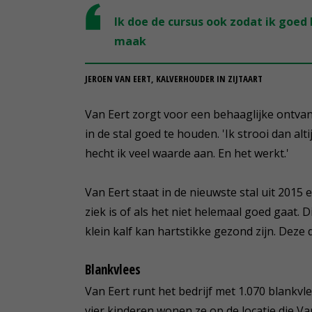
Ik doe de cursus ook zodat ik goe
maak
JEROEN VAN EERT, KALVERHOUDER IN ZIJTAART
Van Eert zorgt voor een behaaglijke ontvangs
in de stal goed te houden. 'Ik strooi dan al
hecht ik veel waarde aan. En het werkt.'
Van Eert staat in de nieuwste stal uit 2015 en
ziek is of als het niet helemaal goed gaat. D
klein kalf kan hartstikke gezond zijn. Deze 
Blankvlees
Van Eert runt het bedrijf met 1.070 blank
vier kinderen wonen ze op de locatie die Van