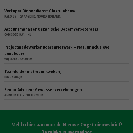
Verkoper Binnendienst Glastuinbouw
KARO BV - ZWAAGDIJK, NOORD-HOLLAND,
Accountmanager Organische Bodemverbeteraars
COMGOED B.V. - NL
Projectmedewerker BoerenNetwerk – Natuurinclusieve
Landbouw
WIJ.LAND - ABCOUDE
Teamleider instroom kwekerij
IBN - SCHAIJK
Senior Adviseur Gewassenverzekeringen
AGRIVER U.A. - ZOETERMEER
Meld u hier aan voor de Nieuwe Oogst nieuwsbrief!
Dagelijks in uw mailbox