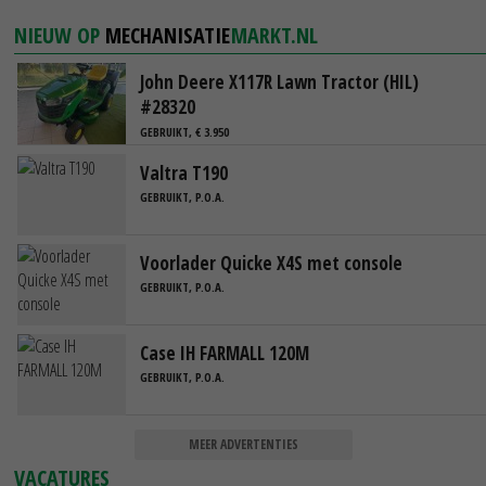
NIEUW OP
MECHANISATIE
MARKT.NL
John Deere X117R Lawn Tractor (HIL)
#28320
GEBRUIKT, € 3.950
Valtra T190
GEBRUIKT, P.O.A.
Voorlader Quicke X4S met console
GEBRUIKT, P.O.A.
Case IH FARMALL 120M
GEBRUIKT, P.O.A.
MEER ADVERTENTIES
VACATURES