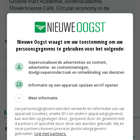
Groene Hart Academie, Bollenacademie,
Flowerscience Café, Circular economy in de
Haarlemmermeer en Blooming Academy van
Blooming Breeders.
Bekijk meer over:
Nieuwe Oogst vraagt om uw toestemming om uw
persoonsgegevens te gebruiken voor het volgende:
arbeidstekort
werkgelegenheid
Gepersonaliseerde advertenties en content,
advertentie- en contentmetingen,
Green Unplugged
doelgroepenonderzoek en ontwikkeling van diensten
Informatie op een apparaat opslaan en/of openen
Meer informatie
Uw persoonsgegevens worden verwerkt en informatie van uw
MARKTPRIJZEN
apparaat (cookies, unieke ID's en andere apparaatgegevens)
kan worden opgeslagen door, geopend door en gedeeld met
4 partners of specifiek door deze site worden gebruikt. Wij en
Magere melkpoeder
onze partners kunnen precieze geolocatiegegevens
gebruiken.
Lijst met partners.
Zuivel NL
€ 269,00
€ 7,00