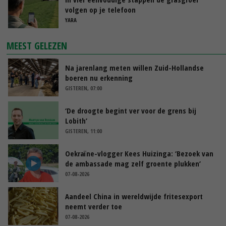
volgen op je telefoon
YARA
MEEST GELEZEN
Na jarenlang meten willen Zuid-Hollandse
boeren nu erkenning
GISTEREN, 07:00
‘De droogte begint ver voor de grens bij
Lobith’
GISTEREN, 11:00
Oekraïne-vlogger Kees Huizinga: ‘Bezoek van
de ambassade mag zelf groente plukken’
07-08-2026
Aandeel China in wereldwijde fritesexport
neemt verder toe
07-08-2026