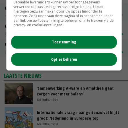
Bepaalde leveranciers kunnen uw persoonsgegevens
verwerken op basis van gerechtvaardigd belang. U kunt
Vleeskuikens 2001-2600 gr
hiertegen bezwaar maken door uw opties hieronder te
Barneveld
€ 1,09
~
€ 1,11
beheren. Zoek onderaan deze pagina of in het sitemenu naar
een link om uw toestemming te beheren of in te trekken via de
privacy- en cookie-instellingen.
Gerst
Groningen
€ 197,00
€ 2,00
Toestemming
Volle melkpoeder
Zuivel NL
€ 345,00
€ 20,00
Opties beheren
MEER MARKTPRIJZEN
LAATSTE NIEUWS
‘Samenwerking A-ware en Amalthea gaat
zorgen voor meer balans’
GISTEREN, 16:01
Internationale vraag naar geitenzuivel blijft
groot: Nederland in Europese top
GISTEREN, 15:33