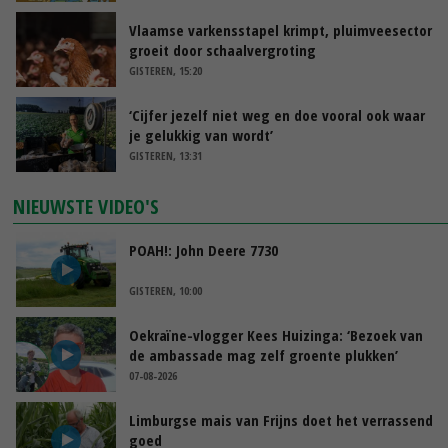
Vlaamse varkensstapel krimpt, pluimveesector
groeit door schaalvergroting
GISTEREN, 15:20
‘Cijfer jezelf niet weg en doe vooral ook waar
je gelukkig van wordt’
GISTEREN, 13:31
NIEUWSTE VIDEO'S
POAH!: John Deere 7730
GISTEREN, 10:00
Oekraïne-vlogger Kees Huizinga: ‘Bezoek van
de ambassade mag zelf groente plukken’
07-08-2026
Limburgse mais van Frijns doet het verrassend
goed