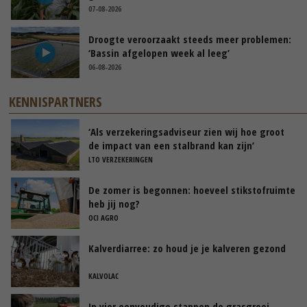
07-08-2026
Droogte veroorzaakt steeds meer problemen:
‘Bassin afgelopen week al leeg’
06-08-2026
KENNISPARTNERS
‘Als verzekeringsadviseur zien wij hoe groot
de impact van een stalbrand kan zijn’
LTO VERZEKERINGEN
De zomer is begonnen: hoeveel stikstofruimte
heb jij nog?
OCI AGRO
Kalverdiarree: zo houd je je kalveren gezond
KALVOLAC
In vier eenvoudige stappen de grasgroei