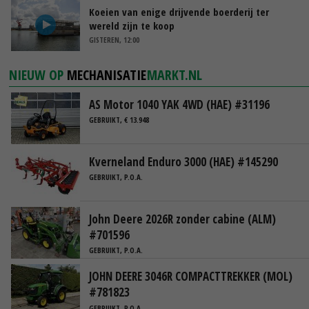
Koeien van enige drijvende boerderij ter
wereld zijn te koop
GISTEREN, 12:00
NIEUW OP
MECHANISATIE
MARKT.NL
AS Motor 1040 YAK 4WD (HAE) #31196
GEBRUIKT, € 13.948
Kverneland Enduro 3000 (HAE) #145290
GEBRUIKT, P.O.A.
John Deere 2026R zonder cabine (ALM)
#701596
GEBRUIKT, P.O.A.
JOHN DEERE 3046R COMPACTTREKKER (MOL)
#781823
GEBRUIKT, P.O.A.