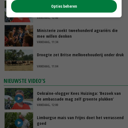
Oekraïne-vlogger Kees Huizinga: ‘Bezoek van
Opties beheren
de ambassade mag zelf groente plukken’
VANDAAG, 12:00
Ministerie zoekt tweehonderd agrariërs die
mee willen denken
VANDAAG, 11:34
Droogte zet Britse melkveehouderij onder druk
VANDAAG, 11:04
NIEUWSTE VIDEO'S
Oekraïne-vlogger Kees Huizinga: ‘Bezoek van
de ambassade mag zelf groente plukken’
VANDAAG, 12:00
Limburgse mais van Frijns doet het verrassend
goed