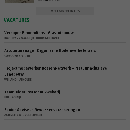
MEER ADVERTENTIES
VACATURES
Verkoper Binnendienst Glastuinbouw
KARO BV - ZWAAGDIJK, NOORD-HOLLAND,
Accountmanager Organische Bodemverbeteraars
COMGOED B.V. - NL
Projectmedewerker BoerenNetwerk – Natuurinclusieve
Landbouw
WIJ.LAND - ABCOUDE
Teamleider instroom kwekerij
IBN - SCHAIJK
Senior Adviseur Gewassenverzekeringen
AGRIVER U.A. - ZOETERMEER