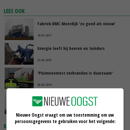
LEES OOK
Fabriek BMC Moerdijk 'zo goed als nieuw'
18-07-2017
Energie leeft bij boeren en tuinders
07-06-2016
'Pluimveemest verbranden is duurzaam'
06-03-2014
'Verbranden kippenmest niet duurzaam'
04-03-2014
Nieuwe Oogst vraagt om uw toestemming om uw
persoonsgegevens te gebruiken voor het volgende:
MARKTPRIJZEN