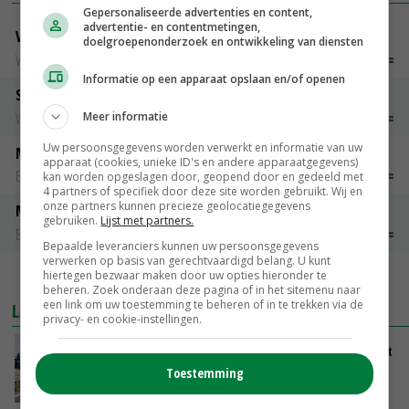
Gepersonaliseerde advertenties en content,
advertentie- en contentmetingen,
Vleeskuikens Barneveld tot 2000 gr
doelgroepenonderzoek en ontwikkeling van diensten
Weekcijfers
€ 1,09
~
€ 1,11
Informatie op een apparaat opslaan en/of openen
Slachtkippen Barneveld Moederdieren (> 3,5 kg)
Weekcijfers
€ 0,85
€ 0,00
Meer informatie
Uw persoonsgegevens worden verwerkt en informatie van uw
Maat 48
apparaat (cookies, unieke ID's en andere apparaatgegevens)
Barneveld kooieieren
€ 7,15
€ 0,00
kan worden opgeslagen door, geopend door en gedeeld met
4 partners of specifiek door deze site worden gebruikt. Wij en
onze partners kunnen precieze geolocatiegegevens
Maat 54
gebruiken.
Lijst met partners.
Barneveld kooieieren
€ 9,10
€ 0,00
Bepaalde leveranciers kunnen uw persoonsgegevens
verwerken op basis van gerechtvaardigd belang. U kunt
hiertegen bezwaar maken door uw opties hieronder te
MEER MARKTPRIJZEN
beheren. Zoek onderaan deze pagina of in het sitemenu naar
een link om uw toestemming te beheren of in te trekken via de
LAATSTE NIEUWS
privacy- en cookie-instellingen.
LTO en NAJK roepen leden op Brabants protest
te steunen
Toestemming
VANDAAG, 12:29