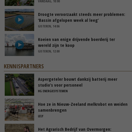
VANDAAG, 10:00
Droogte veroorzaakt steeds meer problemen:
‘Bassin afgelopen week al leeg’
GISTEREN, 14:06
Koeien van enige drijvende boerderij ter
wereld zijn te koop
GISTEREN, 12:00
KENNISPARTNERS
Aspergeteler bouwt dankzij batterij meer
studio’s voor personeel
HG ENERGIESYSTEMEN
Hoe ze in Nieuw-Zeeland melkrobot en weiden
samenbrengen
LELY
Het Agrarisch Bedrijf van Overmorgen: