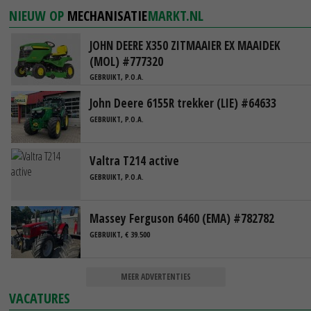
NIEUW OP
MECHANISATIE
MARKT.NL
JOHN DEERE X350 ZITMAAIER EX MAAIDEK
(MOL) #777320
GEBRUIKT, P.O.A.
John Deere 6155R trekker (LIE) #64633
GEBRUIKT, P.O.A.
Valtra T214 active
GEBRUIKT, P.O.A.
Massey Ferguson 6460 (EMA) #782782
GEBRUIKT, € 39.500
MEER ADVERTENTIES
VACATURES