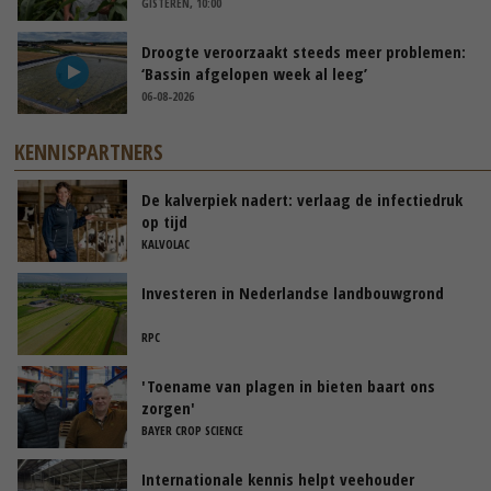
GISTEREN, 10:00
Droogte veroorzaakt steeds meer problemen:
‘Bassin afgelopen week al leeg’
06-08-2026
KENNISPARTNERS
De kalverpiek nadert: verlaag de infectiedruk
op tijd
KALVOLAC
Investeren in Nederlandse landbouwgrond
RPC
'Toename van plagen in bieten baart ons
zorgen'
BAYER CROP SCIENCE
Internationale kennis helpt veehouder