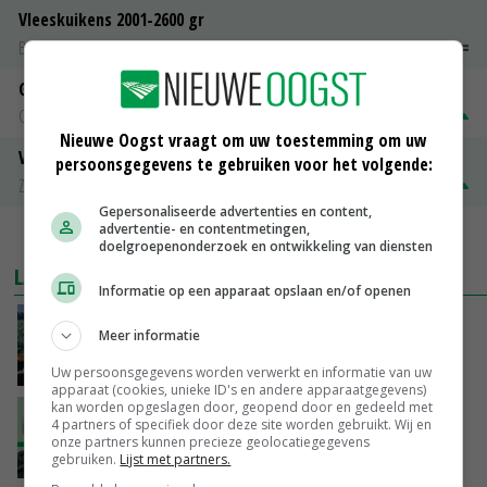
Vleeskuikens 2001-2600 gr
Barneveld
€ 1,09
~
€ 1,11
Gerst
Groningen
€ 197,00
€ 2,00
Nieuwe Oogst vraagt om uw toestemming om uw
Volle melkpoeder
persoonsgegevens te gebruiken voor het volgende:
Zuivel NL
€ 345,00
€ 20,00
Gepersonaliseerde advertenties en content,
advertentie- en contentmetingen,
MEER MARKTPRIJZEN
doelgroepenonderzoek en ontwikkeling van diensten
LAATSTE NIEUWS
Informatie op een apparaat opslaan en/of openen
‘Cijfer jezelf niet weg en doe vooral ook waar
Meer informatie
je gelukkig van wordt’
VANDAAG, 13:31
Uw persoonsgegevens worden verwerkt en informatie van uw
apparaat (cookies, unieke ID's en andere apparaatgegevens)
kan worden opgeslagen door, geopend door en gedeeld met
‘De droogte begint ver voor de grens bij
4 partners of specifiek door deze site worden gebruikt. Wij en
Lobith’
onze partners kunnen precieze geolocatiegegevens
gebruiken.
Lijst met partners.
VANDAAG, 11:00