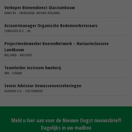
Verkoper Binnendienst Glastuinbouw
KARO BV - ZWAAGDIJK, NOORD-HOLLAND,
Accountmanager Organische Bodemverbeteraars
COMGOED B.V. - NL
Projectmedewerker BoerenNetwerk – Natuurinclusieve
Landbouw
WIJ.LAND - ABCOUDE
Teamleider instroom kwekerij
IBN - SCHAIJK
Senior Adviseur Gewassenverzekeringen
AGRIVER U.A. - ZOETERMEER
Meld u hier aan voor de Nieuwe Oogst nieuwsbrief!
Dagelijks in uw mailbox