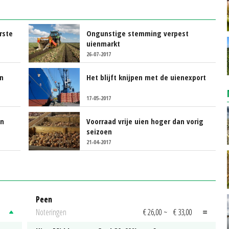
rste
Ongunstige stemming verpest
uienmarkt
26-07-2017
an
Het blijft knijpen met de uienexport
17-05-2017
en
Voorraad vrije uien hoger dan vorig
seizoen
21-04-2017
Peen
Noteringen
€ 26,00
~
€ 33,00