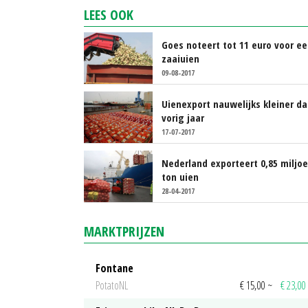
LEES OOK
Goes noteert tot 11 euro voor ee
zaaiuien
09-08-2017
Uienexport nauwelijks kleiner d
vorig jaar
17-07-2017
Nederland exporteert 0,85 miljo
ton uien
28-04-2017
MARKTPRIJZEN
Fontane
PotatoNL
€ 15,00
~
€ 23,00