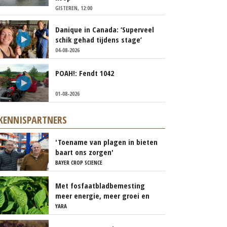
GISTEREN, 12:00
Danique in Canada: ‘Superveel
schik gehad tijdens stage’
04-08-2026
POAH!: Fendt 1042
01-08-2026
KENNISPARTNERS
'Toename van plagen in bieten
baart ons zorgen'
BAYER CROP SCIENCE
Met fosfaatbladbemesting
meer energie, meer groei en
meer knollen
YARA