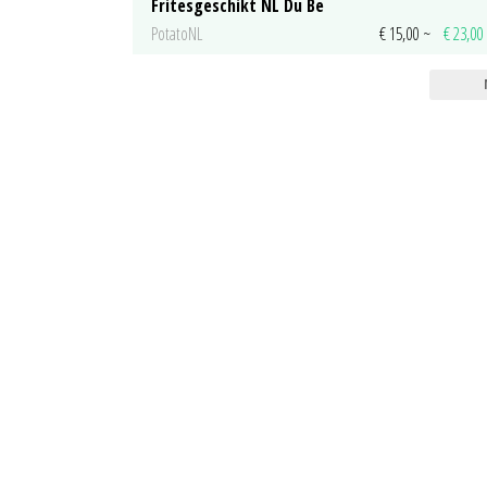
Fritesgeschikt NL Du Be
PotatoNL
€ 15,00
~
€ 23,00