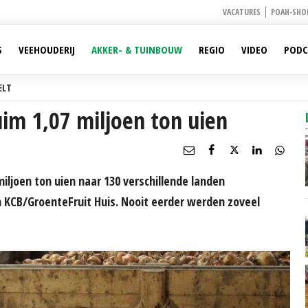
VACATURES
POAH-SHO
S
VEEHOUDERIJ
AKKER- & TUINBOUW
REGIO
VIDEO
PODC
ELT
im 1,07 miljoen ton uien
 miljoen ton uien naar 130 verschillende landen
an KCB/GroenteFruit Huis. Nooit eerder werden zoveel