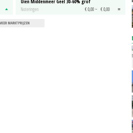
Uien Middenmeer Geel 30-60% grof
Noteringen
€ 0,00
~
€ 0,00
MEER MARKTPRIJZEN