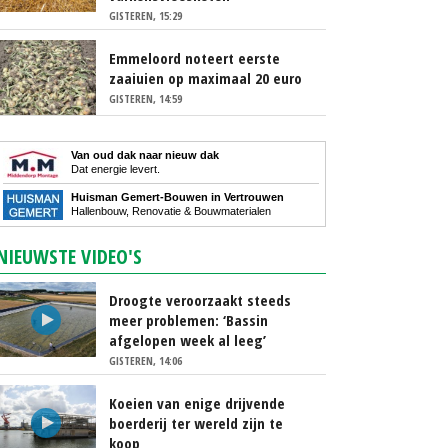
GISTEREN, 15:29
Emmeloord noteert eerste
zaaiuien op maximaal 20 euro
GISTEREN, 14:59
Van oud dak naar nieuw dak
Dat energie levert.
Huisman Gemert-Bouwen in Vertrouwen
Hallenbouw, Renovatie & Bouwmaterialen
NIEUWSTE VIDEO'S
Droogte veroorzaakt steeds
meer problemen: ‘Bassin
afgelopen week al leeg’
GISTEREN, 14:06
Koeien van enige drijvende
boerderij ter wereld zijn te
koop