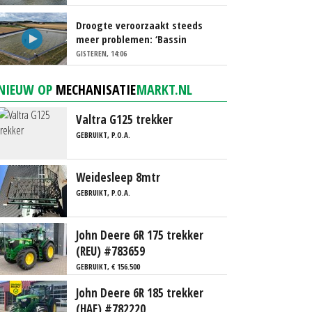
Droogte veroorzaakt steeds
meer problemen: ‘Bassin
afgelopen week al leeg’
GISTEREN, 14:06
NIEUW OP
MECHANISATIE
MARKT.NL
Valtra G125 trekker
GEBRUIKT, P.O.A.
Weidesleep 8mtr
GEBRUIKT, P.O.A.
John Deere 6R 175 trekker
(REU) #783659
GEBRUIKT, € 156.500
John Deere 6R 185 trekker
(HAE) #782220