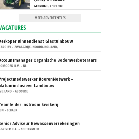
GEBRUIKT, € 161.500
MEER ADVERTENTIES
VACATURES
Verkoper Binnendienst Glastuinbouw
KARO BV - ZWAAGDIJK, NOORD-HOLLAND,
Accountmanager Organische Bodemverbeteraars
COMGOED B.V. - NL
Projectmedewerker BoerenNetwerk –
Natuurinclusieve Landbouw
WIJ.LAND - ABCOUDE
Teamleider instroom kwekerij
IBN - SCHAIJK
Senior Adviseur Gewassenverzekeringen
AGRIVER U.A. - ZOETERMEER