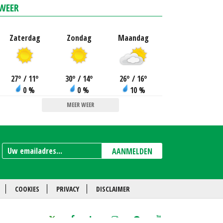
WEER
Zaterdag
Zondag
Maandag
27
°
/ 11
°
30
°
/ 14
°
26
°
/ 16
°
0 %
0 %
10 %
MEER WEER
AANMELDEN
COOKIES
PRIVACY
DISCLAIMER