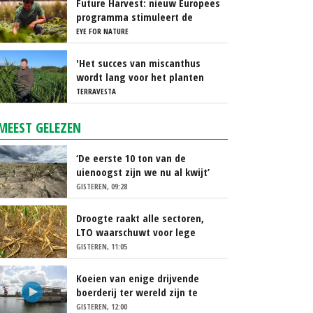
Future Harvest: nieuw Europees
programma stimuleert de
nieuwe generatie boeren in
EYE FOR NATURE
Nederland
'Het succes van miscanthus
wordt lang voor het planten
beslist'
TERRAVESTA
MEEST GELEZEN
‘De eerste 10 ton van de
uienoogst zijn we nu al kwijt’
GISTEREN, 09:28
Droogte raakt alle sectoren,
LTO waarschuwt voor lege
schappen
GISTEREN, 11:05
Koeien van enige drijvende
boerderij ter wereld zijn te
koop
GISTEREN, 12:00