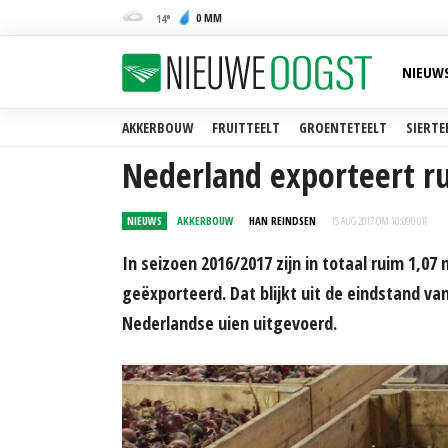
0 MM
14
NIEUW
AKKERBOUW
FRUITTEELT
GROENTETEELT
SIERTE
Nederland exporteert ru
NIEUWS
AKKERBOUW
HAN REINDSEN
15 AUG 2017 OM 10:09
UUR
In seizoen 2016/2017 zijn in totaal ruim 1,07
geëxporteerd. Dat blijkt uit de eindstand v
Nederlandse uien uitgevoerd.