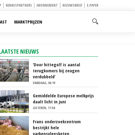
P
KENNISPARTNERS
ABONNEMENT
NIEUWSBRIEF
E-PAPER
AST
MARKTPRIJZEN
LAATSTE NIEUWS
‘Door hittegolf is aantal
terugkomers bij zeugen
verdubbeld’
VANDAAG, 06:19
Gemiddelde Europese melkprijs
daalt licht in juni
GISTEREN, 17:04
Frans onderzoekcentrum
bestrijkt hele
varkensvleesketen