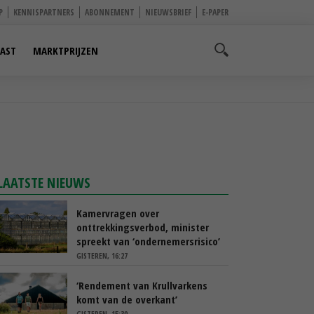
P
KENNISPARTNERS
ABONNEMENT
NIEUWSBRIEF
E-PAPER
AST
MARKTPRIJZEN
LAATSTE NIEUWS
Kamervragen over
onttrekkingsverbod, minister
spreekt van ‘ondernemersrisico’
GISTEREN, 16:27
‘Rendement van Krullvarkens
komt van de overkant’
GISTEREN, 15:30