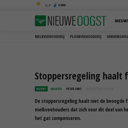
0 MM
15,2
NIEUW
MELKVEEHOUDERIJ
PLUIMVEEHOUDERIJ
VARKENSHOU
Stoppersregeling haalt 
NIEUWS
MELKVEE
PETER SMIT
28 APR 2017 OM 10:17
UUR
De stoppersregeling haalt niet de beoogde 
melkveehouders dat zich voor dit deel van 
het gat compenseren.