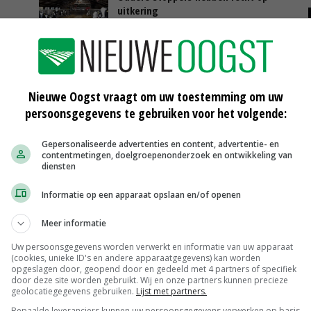
uitkering
23-03-2017
ien
DLV Advies: 'Wees stoppershoos
voor'
11-03-2017
Nieuwe Oogst vraagt om uw toestemming om uw
persoonsgegevens te gebruiken voor het volgende:
'Stoppersregeling zakelijk of
emotioneel besluit'
Gepersonaliseerde advertenties en content, advertentie- en
25-02-2017
contentmetingen, doelgroepenonderzoek en ontwikkeling van
diensten
Informatie op een apparaat opslaan en/of openen
Weipoeder
Meer informatie
Zuivel weekprijzen
€ 134,00
€ 0,00
Uw persoonsgegevens worden verwerkt en informatie van uw apparaat
(cookies, unieke ID's en andere apparaatgegevens) kan worden
Boeren Gouda 12 kg
opgeslagen door, geopend door en gedeeld met 4 partners of specifiek
door deze site worden gebruikt. Wij en onze partners kunnen precieze
Boerenkaas
€ 6,05
€ 0,00
geolocatiegegevens gebruiken.
Lijst met partners.
Bepaalde leveranciers kunnen uw persoonsgegevens verwerken op basis