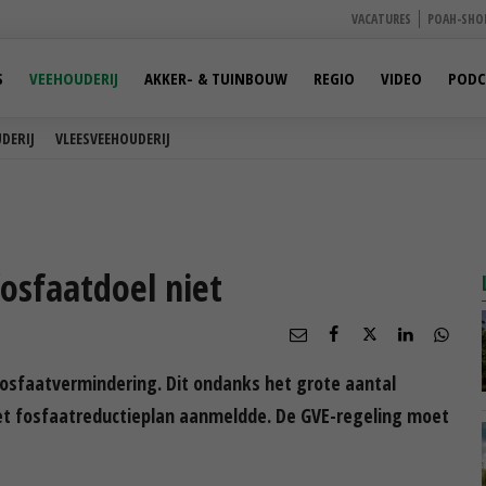
VACATURES
POAH-SHO
S
VEEHOUDERIJ
AKKER- & TUINBOUW
REGIO
VIDEO
PODC
DERIJ
VLEESVEEHOUDERIJ
fosfaatdoel niet
fosfaatvermindering. Dit ondanks het grote aantal
het fosfaatreductieplan aanmeldde. De GVE-regeling moet