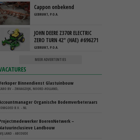
Cappon onbekend
GEBRUIKT, P.O.A.
JOHN DEERE Z370R ELECTRIC
ZERO TURN 42" (HAE) #696271
GEBRUIKT, P.O.A.
MEER ADVERTENTIES
VACATURES
Verkoper Binnendienst Glastuinbouw
KARO BV - ZWAAGDIJK, NOORD-HOLLAND,
Accountmanager Organische Bodemverbeteraars
COMGOED B.V. - NL
Projectmedewerker BoerenNetwerk –
Natuurinclusieve Landbouw
WIJ.LAND - ABCOUDE