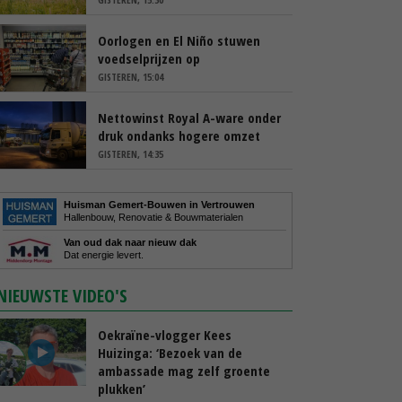
Oorlogen en El Niño stuwen
voedselprijzen op
GISTEREN, 15:04
Nettowinst Royal A-ware onder
druk ondanks hogere omzet
GISTEREN, 14:35
Huisman Gemert-Bouwen in Vertrouwen
Hallenbouw, Renovatie & Bouwmaterialen
Van oud dak naar nieuw dak
Dat energie levert.
NIEUWSTE VIDEO'S
Oekraïne-vlogger Kees
Huizinga: ‘Bezoek van de
ambassade mag zelf groente
plukken’