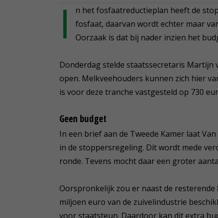
I
n het fosfaatreductieplan heeft de stop
fosfaat, daarvan wordt echter maar van 
Oorzaak is dat bij nader inzien het bud
Donderdag stelde staatssecretaris Martijn
open. Melkveehouders kunnen zich hier van
is voor deze tranche vastgesteld op 730 eur
Geen budget
In een brief aan de Tweede Kamer laat Van
in de stoppersregeling. Dit wordt mede ver
ronde. Tevens mocht daar een groter aant
Oorspronkelijk zou er naast de resterende 
miljoen euro van de zuivelindustrie beschikb
voor staatsteun. Daardoor kan dit extra bu