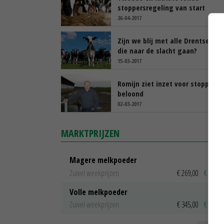
stoppersregeling van start
26-04-2017
Zijn we blij met alle Drentse koe
die naar de slacht gaan?
15-03-2017
Romijn ziet inzet voor stoppers
beloond
02-03-2017
MARKTPRIJZEN
Magere melkpoeder
Zuivel weekprijzen
€ 269,00
€ 7,00
Volle melkpoeder
Zuivel weekprijzen
€ 345,00
€ 20,00