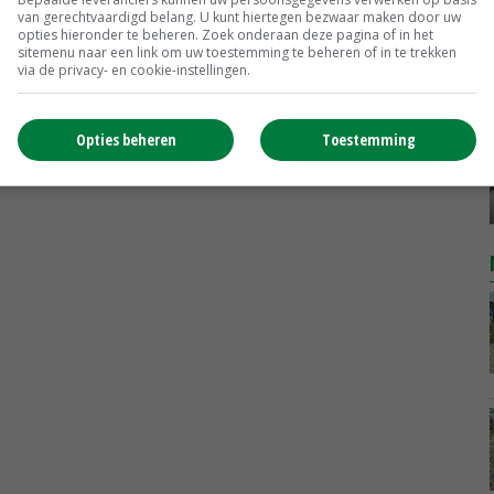
MEER MARKTPRIJZEN
van gerechtvaardigd belang. U kunt hiertegen bezwaar maken door uw
opties hieronder te beheren. Zoek onderaan deze pagina of in het
sitemenu naar een link om uw toestemming te beheren of in te trekken
via de privacy- en cookie-instellingen.
Opties beheren
Toestemming