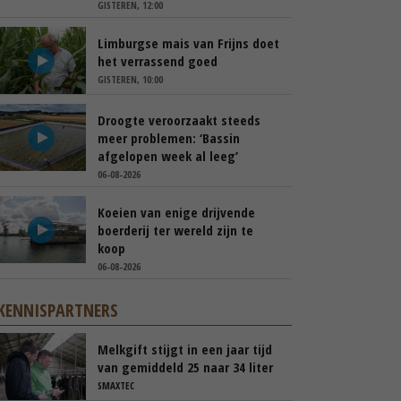
GISTEREN, 12:00
Limburgse mais van Frijns doet
het verrassend goed
GISTEREN, 10:00
Droogte veroorzaakt steeds
meer problemen: ‘Bassin
afgelopen week al leeg’
06-08-2026
Koeien van enige drijvende
boerderij ter wereld zijn te
koop
06-08-2026
KENNISPARTNERS
Melkgift stijgt in een jaar tijd
van gemiddeld 25 naar 34 liter
per dag
SMAXTEC