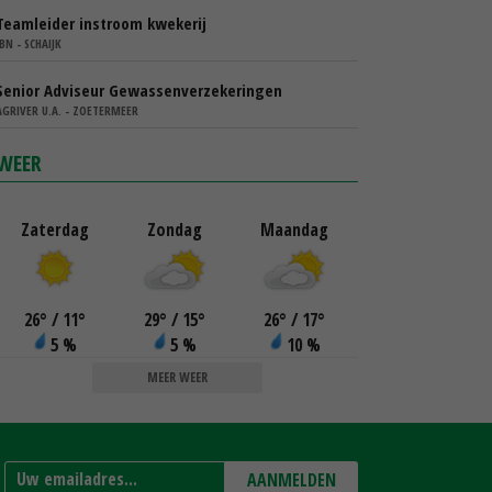
Teamleider instroom kwekerij
IBN - SCHAIJK
Senior Adviseur Gewassenverzekeringen
AGRIVER U.A. - ZOETERMEER
WEER
Zaterdag
Zondag
Maandag
26
°
/ 11
°
29
°
/ 15
°
26
°
/ 17
°
5 %
5 %
10 %
MEER WEER
AANMELDEN