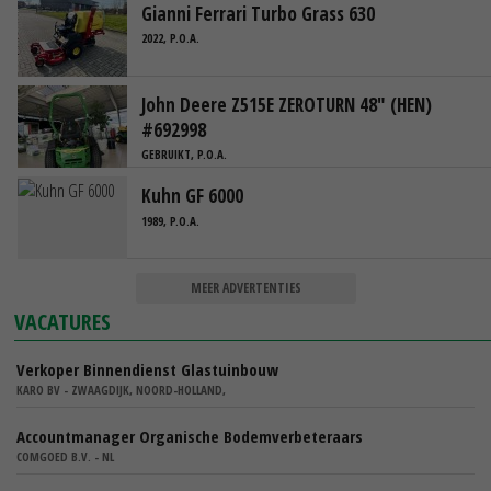
Gianni Ferrari Turbo Grass 630
2022, P.O.A.
John Deere Z515E ZEROTURN 48" (HEN)
#692998
GEBRUIKT, P.O.A.
Kuhn GF 6000
1989, P.O.A.
MEER ADVERTENTIES
VACATURES
Verkoper Binnendienst Glastuinbouw
KARO BV - ZWAAGDIJK, NOORD-HOLLAND,
Accountmanager Organische Bodemverbeteraars
COMGOED B.V. - NL