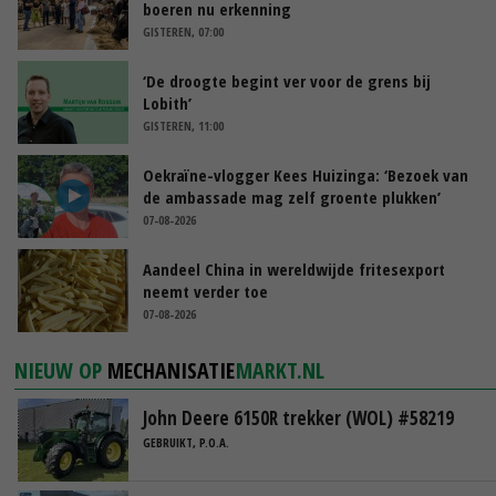
boeren nu erkenning
GISTEREN, 07:00
‘De droogte begint ver voor de grens bij
Lobith’
GISTEREN, 11:00
Oekraïne-vlogger Kees Huizinga: ‘Bezoek van
de ambassade mag zelf groente plukken’
07-08-2026
Aandeel China in wereldwijde fritesexport
neemt verder toe
07-08-2026
NIEUW OP
MECHANISATIE
MARKT.NL
John Deere 6150R trekker (WOL) #58219
GEBRUIKT, P.O.A.