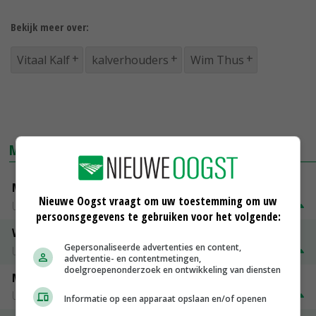
Bekijk meer over:
Vitaal Kalf
kalverhouders
Wim Thus
MARKTPRIJZEN
Mannelijk slachtstieren (O)
Nieuwe Oogst vraagt om uw toestemming om uw
Utrecht
€ 26,50
€ 0,50
persoonsgegevens te gebruiken voor het volgende:
Vrouwelijk worst 1e kwaliteit
Gepersonaliseerde advertenties en content,
Utrecht
€ 1,32
€ 0,10
advertentie- en contentmetingen,
doelgroepenonderzoek en ontwikkeling van diensten
Mannelijk Slachtstieren ( R )
Utrecht
€ 1,25
€ 0,10
Informatie op een apparaat opslaan en/of openen