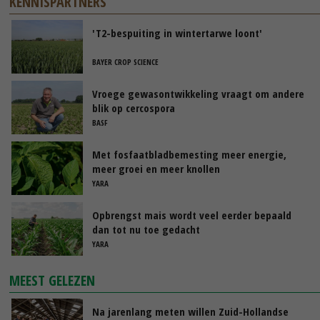
KENNISPARTNERS
'T2-bespuiting in wintertarwe loont'
BAYER CROP SCIENCE
Vroege gewasontwikkeling vraagt om andere
blik op cercospora
BASF
Met fosfaatbladbemesting meer energie,
meer groei en meer knollen
YARA
Opbrengst mais wordt veel eerder bepaald
dan tot nu toe gedacht
YARA
MEEST GELEZEN
Na jarenlang meten willen Zuid-Hollandse