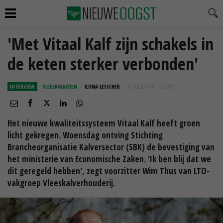
'Met Vitaal Kalf zijn schakels in
de keten sterker verbonden'
INTERVIEW
VLEESKALVEREN
ILONA LESSCHER
11 FEB 2017 OM 15:27
UUR
Het nieuwe kwaliteitssysteem Vitaal Kalf heeft groen
licht gekregen. Woensdag ontving Stichting
Brancheorganisatie Kalversector (SBK) de bevestiging van
het ministerie van Economische Zaken. 'Ik ben blij dat we
dit geregeld hebben', zegt voorzitter Wim Thus van LTO-
vakgroep Vleeskalverhouderij.