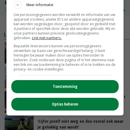
Rosekalveren 8 - 12 maandenk
Meer informatie
Vleeskalveren Denkavit
€ 1,78
€ 0,06
Uw persoonsgegevens worden verwerkt en informatie van uw
apparaat (cookies, unieke ID's en andere apparaatgegevens)
MEER MARKTPRIJZEN
kan worden opgeslagen door, geopend door en gedeeld met
4 partners of specifiek door deze site worden gebruikt. Wij en
LAATSTE NIEUWS
onze partners kunnen precieze geolocatiegegevens
gebruiken.
Lijst met partners.
Bepaalde leveranciers kunnen uw persoonsgegevens
‘Samenwerking A-ware en Amalthea gaat
verwerken op basis van gerechtvaardigd belang. U kunt
zorgen voor meer balans’
hiertegen bezwaar maken door uw opties hieronder te
GISTEREN, 16:01
beheren. Zoek onderaan deze pagina of in het sitemenu naar
een link om uw toestemming te beheren of in te trekken via de
privacy- en cookie-instellingen.
Internationale vraag naar geitenzuivel blijft
groot: Nederland in Europese top
GISTEREN, 15:33
Toestemming
Vlaamse varkensstapel krimpt, pluimveesector
groeit door schaalvergroting
Opties beheren
GISTEREN, 15:20
‘Cijfer jezelf niet weg en doe vooral ook waar
je gelukkig van wordt’