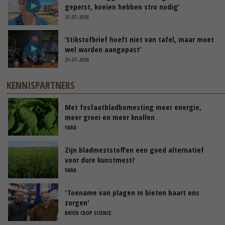
geperst, koeien hebben stro nodig’
31-07-2026
‘Stikstofbrief hoeft niet van tafel, maar moet
wel worden aangepast’
31-07-2026
KENNISPARTNERS
Met fosfaatbladbemesting meer energie,
meer groei en meer knollen
YARA
Zijn bladmeststoffen een goed alternatief
voor dure kunstmest?
YARA
'Toename van plagen in bieten baart ons
zorgen'
BAYER CROP SCIENCE