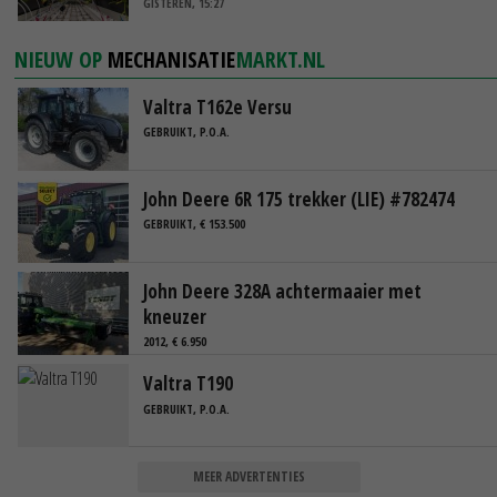
GISTEREN, 15:27
NIEUW OP
MECHANISATIE
MARKT.NL
Valtra T162e Versu
GEBRUIKT, P.O.A.
John Deere 6R 175 trekker (LIE) #782474
GEBRUIKT, € 153.500
John Deere 328A achtermaaier met
kneuzer
2012, € 6.950
Valtra T190
GEBRUIKT, P.O.A.
MEER ADVERTENTIES