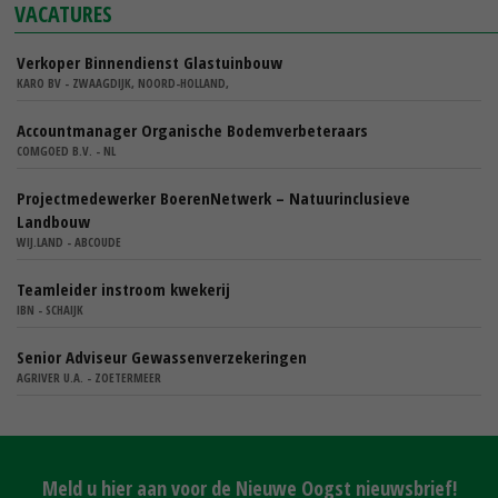
VACATURES
Verkoper Binnendienst Glastuinbouw
KARO BV - ZWAAGDIJK, NOORD-HOLLAND,
Accountmanager Organische Bodemverbeteraars
COMGOED B.V. - NL
Projectmedewerker BoerenNetwerk – Natuurinclusieve
Landbouw
WIJ.LAND - ABCOUDE
Teamleider instroom kwekerij
IBN - SCHAIJK
Senior Adviseur Gewassenverzekeringen
AGRIVER U.A. - ZOETERMEER
Meld u hier aan voor de Nieuwe Oogst nieuwsbrief!