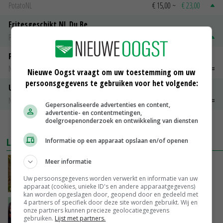
PotatoNL
€ 15,00
~
€ 23,00
Fritesgeschikt NL Du Be
PotatoNL
€ 15,00
~
€ 23,00
Peen
Noteringen
€ 26,00
~
€ 33,00
Nieuwe Oogst vraagt om uw toestemming om uw
persoonsgegevens te gebruiken voor het volgende:
Uien Middenmeer Geel 30-60% grof
Noteringen
€ 0,00
~
€ 0,00
Gepersonaliseerde advertenties en content,
advertentie- en contentmetingen,
doelgroepenonderzoek en ontwikkeling van diensten
MEER MARKTPRIJZEN
LAATSTE NIEUWS
Informatie op een apparaat opslaan en/of openen
Meer informatie
Droogte raakt alle sectoren, LTO waarschuwt
voor lege schappen
Uw persoonsgegevens worden verwerkt en informatie van uw
VANDAAG, 11:05
apparaat (cookies, unieke ID's en andere apparaatgegevens)
kan worden opgeslagen door, geopend door en gedeeld met
4 partners of specifiek door deze site worden gebruikt. Wij en
‘Het is letterlijk en figuurlijk een hete zomer’
onze partners kunnen precieze geolocatiegegevens
gebruiken.
Lijst met partners.