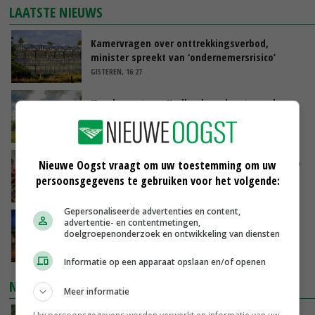
LAATSTE NIEUWS
Kamervragen over onttrekkingsverbod,
minister spreekt van ‘ondernemersrisico’
GISTEREN, 16:27
‘Rendement van Krullvarkens komt van de
overkant’
GISTEREN, 15:30
Oorlogen en El Niño stuwen voedselprijzen op
Nieuwe Oogst vraagt om uw toestemming om uw
persoonsgegevens te gebruiken voor het volgende:
GISTEREN, 15:04
Gepersonaliseerde advertenties en content,
Nettowinst Royal A-ware onder druk ondanks
advertentie- en contentmetingen,
doelgroepenonderzoek en ontwikkeling van diensten
hogere omzet
GISTEREN, 14:35
Informatie op een apparaat opslaan en/of openen
NIEUWSTE VIDEO'S
Meer informatie