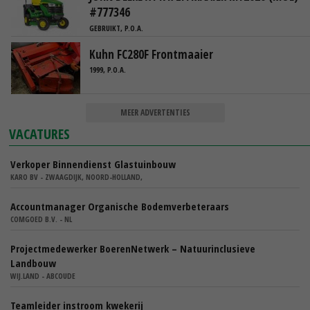
#777346
GEBRUIKT, P.O.A.
Kuhn FC280F Frontmaaier
1999, P.O.A.
MEER ADVERTENTIES
VACATURES
Verkoper Binnendienst Glastuinbouw
KARO BV - ZWAAGDIJK, NOORD-HOLLAND,
Accountmanager Organische Bodemverbeteraars
COMGOED B.V. - NL
Projectmedewerker BoerenNetwerk – Natuurinclusieve
Landbouw
WIJ.LAND - ABCOUDE
Teamleider instroom kwekerij