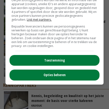
Uw persoonsgegevens worden verwerkt en informatie van uw
Oekraïne-vlogger Kees Huizinga: ‘Bezoek van
apparaat (cookies, unieke ID's en andere apparaatgegevens)
de ambassade mag zelf groente plukken’
kan worden opgeslagen door, geopend door en gedeeld met
GISTEREN, 12:00
4 partners of specifiek door deze site worden gebruikt. Wij en
onze partners kunnen precieze geolocatiegegevens
gebruiken.
Lijst met partners.
Limburgse mais van Frijns doet het verrassend
goed
Bepaalde leveranciers kunnen uw persoonsgegevens
verwerken op basis van gerechtvaardigd belang. U kunt
GISTEREN, 10:00
hiertegen bezwaar maken door uw opties hieronder te
beheren. Zoek onderaan deze pagina of in het sitemenu naar
Droogte veroorzaakt steeds meer problemen:
een link om uw toestemming te beheren of in te trekken via de
privacy- en cookie-instellingen.
‘Bassin afgelopen week al leeg’
06-08-2026
Toestemming
Koeien van enige drijvende boerderij ter
wereld zijn te koop
06-08-2026
Opties beheren
KENNISPARTNERS
Kennis, begeleiding en kwaliteit op het juiste
moment: de basis voor sterke kalveren
KALVOLAC