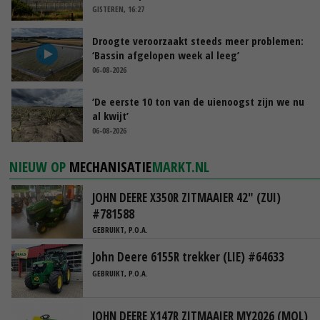
GISTEREN, 16:27
Droogte veroorzaakt steeds meer problemen:
‘Bassin afgelopen week al leeg’
06-08-2026
‘De eerste 10 ton van de uienoogst zijn we nu
al kwijt’
06-08-2026
NIEUW OP
MECHANISATIE
MARKT.NL
JOHN DEERE X350R ZITMAAIER 42" (ZUI)
#781588
GEBRUIKT, P.O.A.
John Deere 6155R trekker (LIE) #64633
GEBRUIKT, P.O.A.
JOHN DEERE X147R ZITMAAIER MY2026 (MOL)