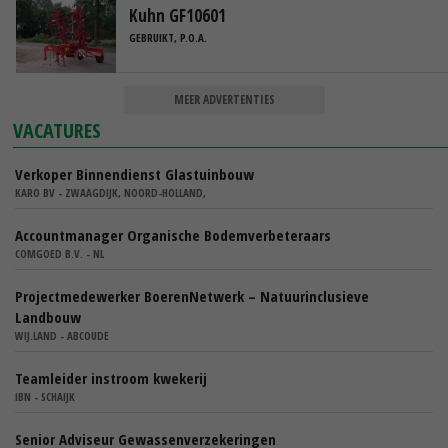
Kuhn GF10601
GEBRUIKT, P.O.A.
MEER ADVERTENTIES
VACATURES
Verkoper Binnendienst Glastuinbouw
KARO BV - ZWAAGDIJK, NOORD-HOLLAND,
Accountmanager Organische Bodemverbeteraars
COMGOED B.V. - NL
Projectmedewerker BoerenNetwerk – Natuurinclusieve
Landbouw
WIJ.LAND - ABCOUDE
Teamleider instroom kwekerij
IBN - SCHAIJK
Senior Adviseur Gewassenverzekeringen