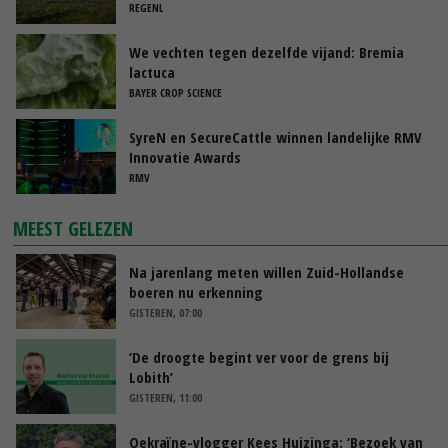
REGENL
We vechten tegen dezelfde vijand: Bremia
lactuca
BAYER CROP SCIENCE
SyreN en SecureCattle winnen landelijke RMV
Innovatie Awards
RMV
MEEST GELEZEN
Na jarenlang meten willen Zuid-Hollandse
boeren nu erkenning
GISTEREN, 07:00
‘De droogte begint ver voor de grens bij
Lobith’
GISTEREN, 11:00
Oekraïne-vlogger Kees Huizinga: ‘Bezoek van