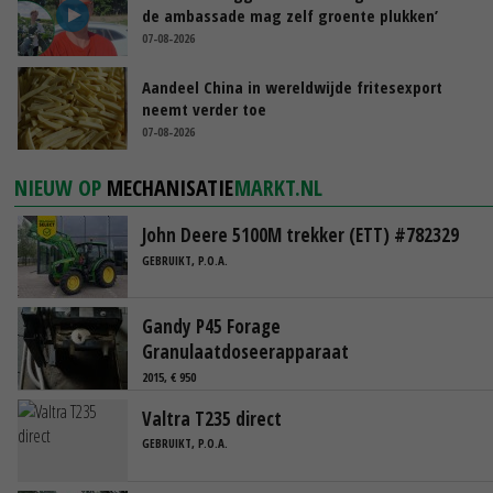
de ambassade mag zelf groente plukken’
07-08-2026
Aandeel China in wereldwijde fritesexport
neemt verder toe
07-08-2026
NIEUW OP
MECHANISATIE
MARKT.NL
John Deere 5100M trekker (ETT) #782329
GEBRUIKT, P.O.A.
Gandy P45 Forage
Granulaatdoseerapparaat
2015, € 950
Valtra T235 direct
GEBRUIKT, P.O.A.