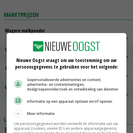
MARKTPRIJZEN
Magere melkpoeder
Zuivel NL
€ 269,00
€ 7,00
Vleeskuikens 2001-2600 gr
Barneveld
€ 1,09
~
€ 1,11
Nieuwe Oogst vraagt om uw toestemming om uw
persoonsgegevens te gebruiken voor het volgende:
Gerst
Groningen
€ 197,00
€ 2,00
Gepersonaliseerde advertenties en content,
advertentie- en contentmetingen,
Volle melkpoeder
doelgroepenonderzoek en ontwikkeling van diensten
Zuivel NL
€ 345,00
€ 20,00
Informatie op een apparaat opslaan en/of openen
MEER MARKTPRIJZEN
Meer informatie
LAATSTE NIEUWS
Uw persoonsgegevens worden verwerkt en informatie van uw
apparaat (cookies, unieke ID's en andere apparaatgegevens)
‘Samenwerking A-ware en Amalthea gaat