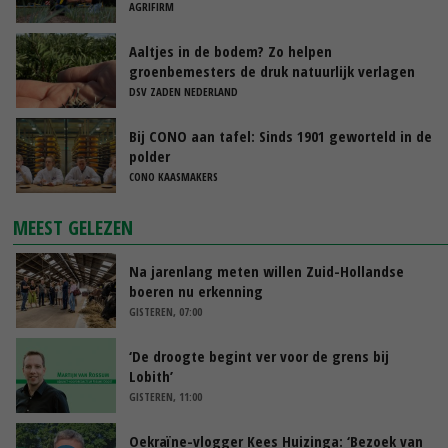
AGRIFIRM
Aaltjes in de bodem? Zo helpen
groenbemesters de druk natuurlijk verlagen
DSV ZADEN NEDERLAND
Bij CONO aan tafel: Sinds 1901 geworteld in de
polder
CONO KAASMAKERS
MEEST GELEZEN
Na jarenlang meten willen Zuid-Hollandse
boeren nu erkenning
GISTEREN, 07:00
‘De droogte begint ver voor de grens bij
Lobith’
GISTEREN, 11:00
Oekraïne-vlogger Kees Huizinga: ‘Bezoek van