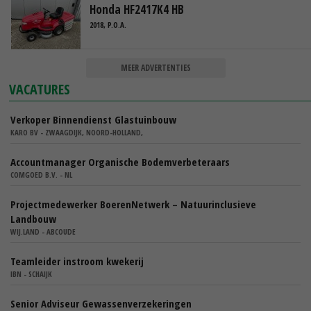
Honda HF2417K4 HB
2018, P.O.A.
MEER ADVERTENTIES
VACATURES
Verkoper Binnendienst Glastuinbouw
KARO BV - ZWAAGDIJK, NOORD-HOLLAND,
Accountmanager Organische Bodemverbeteraars
COMGOED B.V. - NL
Projectmedewerker BoerenNetwerk – Natuurinclusieve
Landbouw
WIJ.LAND - ABCOUDE
Teamleider instroom kwekerij
IBN - SCHAIJK
Senior Adviseur Gewassenverzekeringen