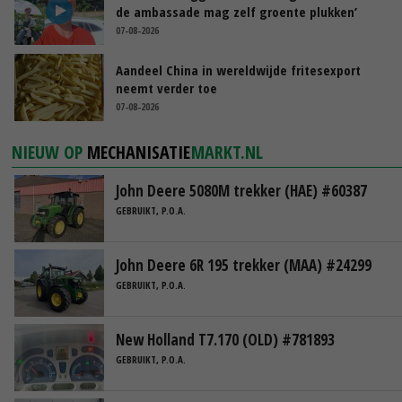
de ambassade mag zelf groente plukken’
07-08-2026
Aandeel China in wereldwijde fritesexport
neemt verder toe
07-08-2026
NIEUW OP
MECHANISATIE
MARKT.NL
John Deere 5080M trekker (HAE) #60387
GEBRUIKT, P.O.A.
John Deere 6R 195 trekker (MAA) #24299
GEBRUIKT, P.O.A.
New Holland T7.170 (OLD) #781893
GEBRUIKT, P.O.A.