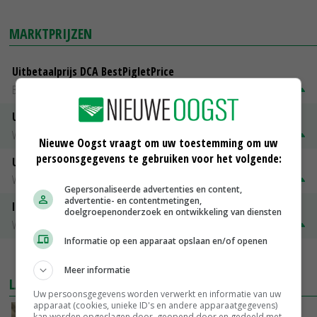
MARKTPRIJZEN
Uitbetaalprijs DCA BestPigletPrice
Biggen weekprijzen
€ 26,50
€ 0,50
Uitbetaalprijs Compaxo
Vleesvarkens
€ 1,32
€ 0,10
Nieuwe Oogst vraagt om uw toestemming om uw
persoonsgegevens te gebruiken voor het volgende:
Uitbetaalprijs Van Rooi Meat
Vleesvarkens
€ 1,25
€ 0,10
Gepersonaliseerde advertenties en content,
advertentie- en contentmetingen,
ISN prijs Frankrijk
doelgroepenonderzoek en ontwikkeling van diensten
Vleesvarkens
€ 1,78
€ 0,06
Informatie op een apparaat opslaan en/of openen
MEER MARKTPRIJZEN
Meer informatie
LAATSTE NIEUWS
Uw persoonsgegevens worden verwerkt en informatie van uw
apparaat (cookies, unieke ID's en andere apparaatgegevens)
‘Samenwerking A-ware en Amalthea gaat
kan worden opgeslagen door, geopend door en gedeeld met