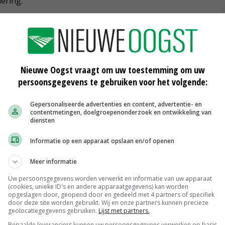
ering.
Nieuwe Oogst vraagt om uw toestemming om uw
persoonsgegevens te gebruiken voor het volgende:
Gepersonaliseerde advertenties en content, advertentie- en
contentmetingen, doelgroepenonderzoek en ontwikkeling van
diensten
Informatie op een apparaat opslaan en/of openen
Asbestsanering in Noord-Holland
Meer informatie
met subsidie
05-08-2016
Uw persoonsgegevens worden verwerkt en informatie van uw apparaat
(cookies, unieke ID's en andere apparaatgegevens) kan worden
opgeslagen door, geopend door en gedeeld met 4 partners of specifiek
Fryslân verlengt asbestregeling
door deze site worden gebruikt. Wij en onze partners kunnen precieze
geolocatiegegevens gebruiken.
Lijst met partners.
15-07-2016
Bepaalde leveranciers kunnen uw persoonsgegevens verwerken op basis