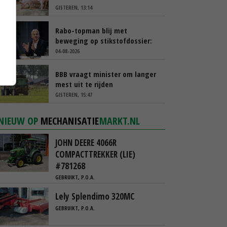
GISTEREN, 13:14
Rabo-topman blij met
beweging op stikstofdossier:
‘Verdienmodel van boeren blijft
04-08-2026
cruciaal’
BBB vraagt minister om langer
mest uit te rijden
GISTEREN, 15:47
NIEUW OP
MECHANISATIE
MARKT.NL
JOHN DEERE 4066R
COMPACTTREKKER (LIE)
#781268
GEBRUIKT, P.O.A.
Lely Splendimo 320MC
GEBRUIKT, P.O.A.