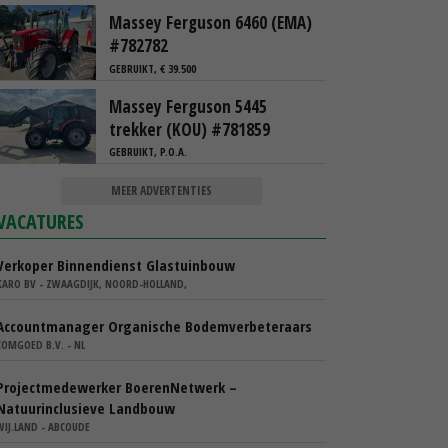
Massey Ferguson 6460 (EMA)
#782782
GEBRUIKT, € 39.500
Massey Ferguson 5445
trekker (KOU) #781859
GEBRUIKT, P.O.A.
MEER ADVERTENTIES
VACATURES
Verkoper Binnendienst Glastuinbouw
KARO BV - ZWAAGDIJK, NOORD-HOLLAND,
Accountmanager Organische Bodemverbeteraars
COMGOED B.V. - NL
Projectmedewerker BoerenNetwerk –
Natuurinclusieve Landbouw
WIJ.LAND - ABCOUDE