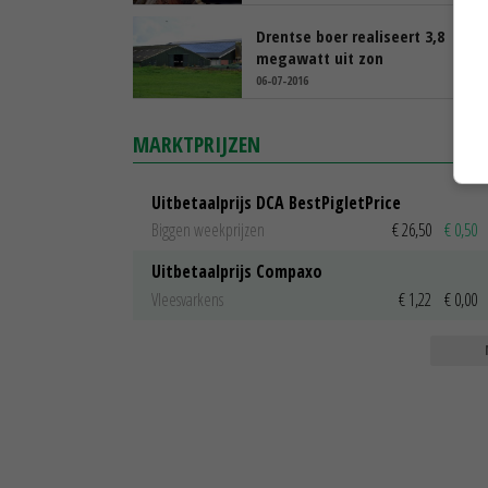
Drentse boer realiseert 3,8
megawatt uit zon
06-07-2016
MARKTPRIJZEN
Uitbetaalprijs DCA BestPigletPrice
Biggen weekprijzen
€ 26,50
€ 0,50
Uitbetaalprijs Compaxo
Vleesvarkens
€ 1,22
€ 0,00