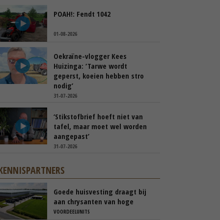
POAH!: Fendt 1042
01-08-2026
Oekraïne-vlogger Kees
Huizinga: ‘Tarwe wordt
geperst, koeien hebben stro
nodig’
31-07-2026
‘Stikstofbrief hoeft niet van
tafel, maar moet wel worden
aangepast’
31-07-2026
KENNISPARTNERS
Goede huisvesting draagt bij
aan chrysanten van hoge
kwaliteit
VOORDEELUNITS