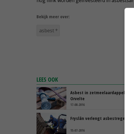
nog flink worden geïnvesteerd in asbestsan
Bekijk meer over:
asbest
LEES OOK
Asbest in zetmeelaardappelen
Orvelte
17-08-2016
Fryslân verlengt asbestregeling
15-07-2016