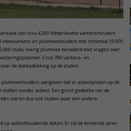
ntarisatie zijn circa 4.200 Nederlandse varkenshouders
0 vleesvarkens en pluimveehouders met minimaal 10.000
 5.000 stuks overig pluimvee benaderd met vragen over
nvesteringsplannen. Circa 700 varkens- en
ver de dakbedekking op de stallen.
n pluimveehouders aangeven dat er asbestplaten op de
n stallen zonder asbest. Een groot gedeelte van de
één stal en dus ook stallen waar een andere
od op asbesthoudende daken. Er zal de komende jaren