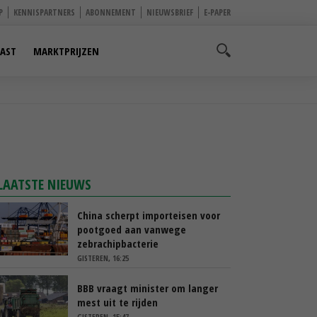
P
KENNISPARTNERS
ABONNEMENT
NIEUWSBRIEF
E-PAPER
AST
MARKTPRIJZEN
LAATSTE NIEUWS
China scherpt importeisen voor
pootgoed aan vanwege
zebrachipbacterie
GISTEREN, 16:25
BBB vraagt minister om langer
mest uit te rijden
GISTEREN, 15:47