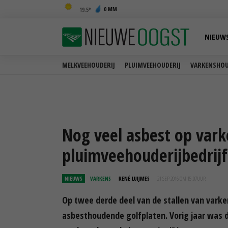
0 MM
19,5
NIEUW
MELKVEEHOUDERIJ
PLUIMVEEHOUDERIJ
VARKENSHOU
Nog veel asbest op vark
pluimveehouderijbedrijf
NIEUWS
VARKENS
RENÉ LUIJMES
21 SEP 2016 OM 15:07
UUR
Op twee derde deel van de stallen van varke
asbesthoudende golfplaten. Vorig jaar was di