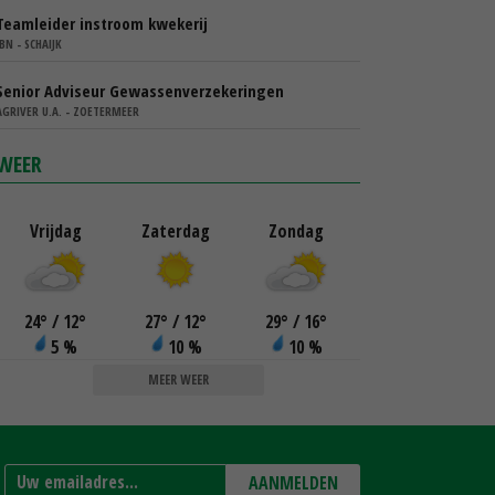
Teamleider instroom kwekerij
IBN - SCHAIJK
Senior Adviseur Gewassenverzekeringen
AGRIVER U.A. - ZOETERMEER
WEER
Vrijdag
Zaterdag
Zondag
24
°
/ 12
°
27
°
/ 12
°
29
°
/ 16
°
5 %
10 %
10 %
MEER WEER
AANMELDEN