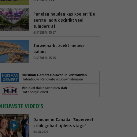
Panelen houden kas koeler: ‘De
eerste indruk schrikt veel
tuinders af’
GISTEREN, 15:27
Tarwemarkt zoekt nieuwe
balans
GISTEREN, 15:25
Huisman Gemert-Bouwen in Vertrouwen
Hallenbouw, Renovatie & Bouwmaterialen
Van oud dak naar nieuw dak
Dat energie levert.
NIEUWSTE VIDEO'S
Danique in Canada: ‘Superveel
schik gehad tijdens stage’
04-08-2026