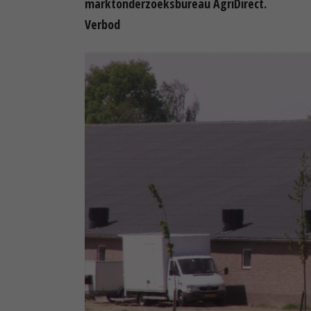
marktonderzoeksbureau AgriDirect.
Verbod