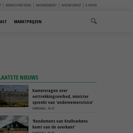
P
KENNISPARTNERS
ABONNEMENT
NIEUWSBRIEF
E-PAPER
AST
MARKTPRIJZEN
LAATSTE NIEUWS
Kamervragen over
onttrekkingsverbod, minister
spreekt van ‘ondernemersrisico’
VANDAAG, 16:27
‘Rendement van Krullvarkens
komt van de overkant’
VANDAAG, 15:30