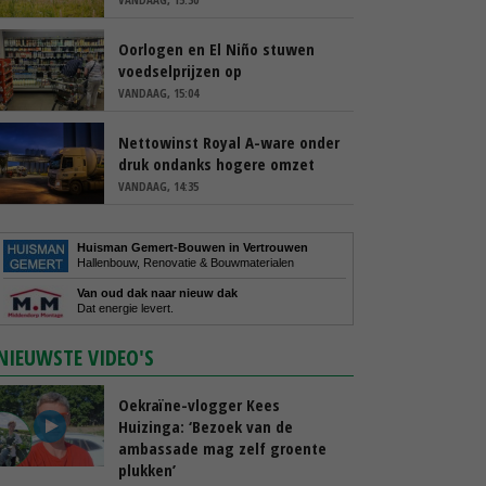
Oorlogen en El Niño stuwen
voedselprijzen op
VANDAAG, 15:04
Nettowinst Royal A-ware onder
druk ondanks hogere omzet
VANDAAG, 14:35
Huisman Gemert-Bouwen in Vertrouwen
Hallenbouw, Renovatie & Bouwmaterialen
Van oud dak naar nieuw dak
Dat energie levert.
NIEUWSTE VIDEO'S
Oekraïne-vlogger Kees
Huizinga: ‘Bezoek van de
ambassade mag zelf groente
plukken’