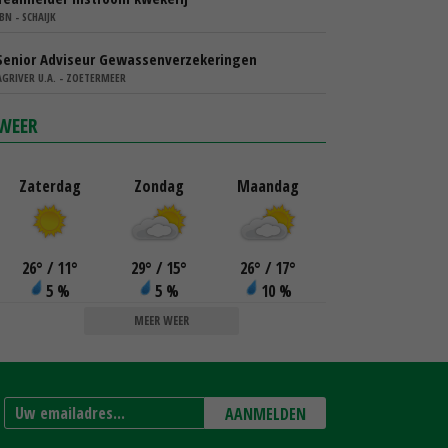
IBN - SCHAIJK
Senior Adviseur Gewassenverzekeringen
AGRIVER U.A. - ZOETERMEER
WEER
Zaterdag
Zondag
Maandag
26
°
/ 11
°
29
°
/ 15
°
26
°
/ 17
°
5 %
5 %
10 %
MEER WEER
AANMELDEN