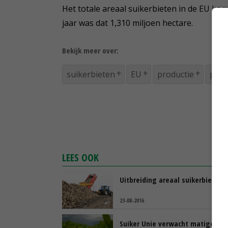
Het totale areaal suikerbieten in de EU komt
jaar was dat 1,310 miljoen hectare.
Bekijk meer over:
suikerbieten
EU
productie
pro
LEES OOK
Uitbreiding areaal suikerbieten 
23-08-2016
Suiker Unie verwacht matige