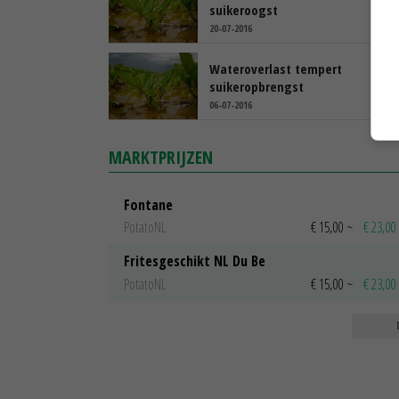
suikeroogst
20-07-2016
Wateroverlast tempert
suikeropbrengst
06-07-2016
MARKTPRIJZEN
Fontane
PotatoNL
€ 15,00
~
€ 23,00
Fritesgeschikt NL Du Be
PotatoNL
€ 15,00
~
€ 23,00