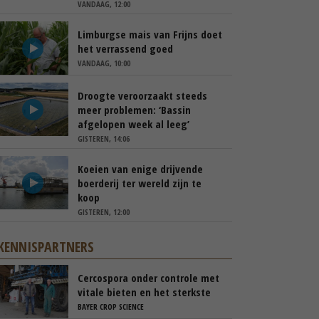
VANDAAG, 12:00
Limburgse mais van Frijns doet
het verrassend goed
VANDAAG, 10:00
Droogte veroorzaakt steeds
meer problemen: ‘Bassin
afgelopen week al leeg’
GISTEREN, 14:06
Koeien van enige drijvende
boerderij ter wereld zijn te
koop
GISTEREN, 12:00
KENNISPARTNERS
Cercospora onder controle met
vitale bieten en het sterkste
spuitschema
BAYER CROP SCIENCE