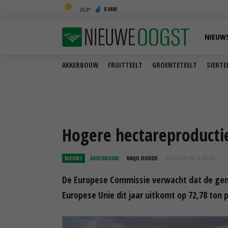
0 MM
20,8
NIEUW
AKKERBOUW
FRUITTEELT
GROENTETEELT
SIERTE
Hogere hectareproductie
NIEUWS
AKKERBOUW
HAIJO DODDE
29 AUG 2016 OM 13:28
UUR
De Europese Commissie verwacht dat de gemi
Europese Unie dit jaar uitkomt op 72,78 ton 