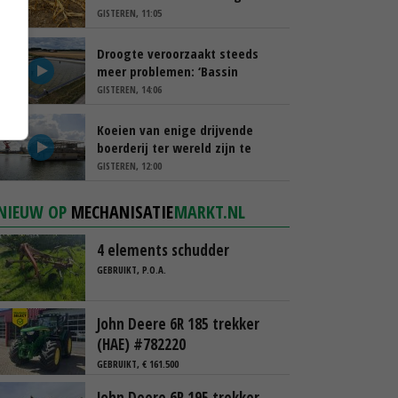
schappen
GISTEREN, 11:05
Droogte veroorzaakt steeds
meer problemen: ‘Bassin
afgelopen week al leeg’
GISTEREN, 14:06
Koeien van enige drijvende
boerderij ter wereld zijn te
koop
GISTEREN, 12:00
NIEUW OP
MECHANISATIE
MARKT.NL
4 elements schudder
GEBRUIKT, P.O.A.
John Deere 6R 185 trekker
(HAE) #782220
GEBRUIKT, € 161.500
John Deere 6R 195 trekker