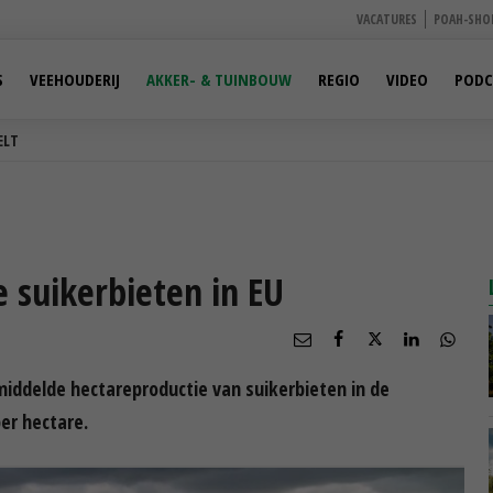
VACATURES
POAH-SHO
S
VEEHOUDERIJ
AKKER- & TUINBOUW
REGIO
VIDEO
PODC
ELT
 suikerbieten in EU
ddelde hectareproductie van suikerbieten in de
per hectare.