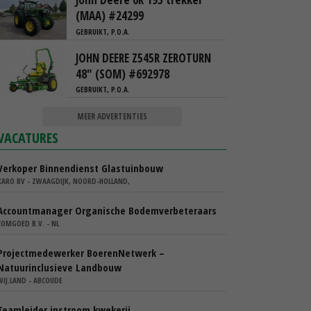
(MAA) #24299
GEBRUIKT, P.O.A.
JOHN DEERE Z545R ZEROTURN
48" (SOM) #692978
GEBRUIKT, P.O.A.
MEER ADVERTENTIES
VACATURES
Verkoper Binnendienst Glastuinbouw
KARO BV - ZWAAGDIJK, NOORD-HOLLAND,
Accountmanager Organische Bodemverbeteraars
COMGOED B.V. - NL
Projectmedewerker BoerenNetwerk –
Natuurinclusieve Landbouw
WIJ.LAND - ABCOUDE
Teamleider instroom kwekerij