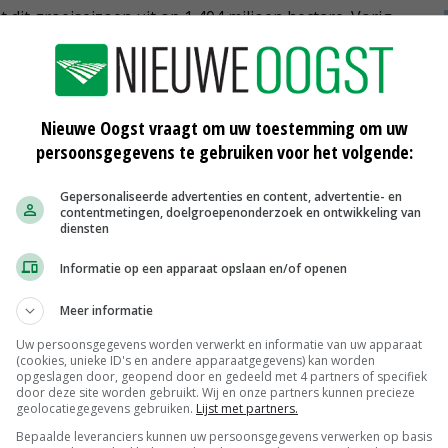
 dit groeiseizoen uit op 1,404 miljoen hectare. Vorig
Nieuwe Oogst vraagt om uw toestemming om uw
gnose
MARS
persoonsgegevens te gebruiken voor het volgende:
Gepersonaliseerde advertenties en content, advertentie- en
contentmetingen, doelgroepenonderzoek en ontwikkeling van
diensten
Informatie op een apparaat opslaan en/of openen
Meer informatie
Uw persoonsgegevens worden verwerkt en informatie van uw apparaat
2017
Suiker Unie verwacht matige
(cookies, unieke ID's en andere apparaatgegevens) kan worden
suikeroogst
opgeslagen door, geopend door en gedeeld met 4 partners of specifiek
door deze site worden gebruikt. Wij en onze partners kunnen precieze
20-07-2016
geolocatiegegevens gebruiken.
Lijst met partners.
Bepaalde leveranciers kunnen uw persoonsgegevens verwerken op basis
Structuurplekken geven schade in