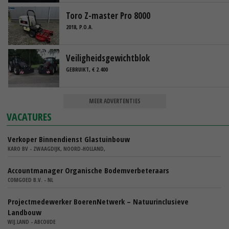
Toro Z-master Pro 8000
2018, P.O.A.
Veiligheidsgewichtblok
GEBRUIKT, € 2.400
MEER ADVERTENTIES
VACATURES
Verkoper Binnendienst Glastuinbouw
KARO BV - ZWAAGDIJK, NOORD-HOLLAND,
Accountmanager Organische Bodemverbeteraars
COMGOED B.V. - NL
Projectmedewerker BoerenNetwerk – Natuurinclusieve
Landbouw
WIJ.LAND - ABCOUDE