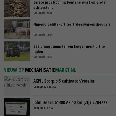
Eerste proefrooiing Fontane wijst op grote
achterstand
GISTEREN, 09:35
Nijpend geldtekort treft vleesvarkenshouders
GISTEREN, 13:14
BBB vraagt minister om langer mest uit te
rijden
GISTEREN, 15:47
NIEUW OP
MECHANISATIE
MARKT.NL
AKPIL Scorpio S cultivator/woeler
GEBRUIKT, € 10.750
John Deere 6130R AP 40 km (ZIJ) #704777
GEBRUIKT, P.O.A.