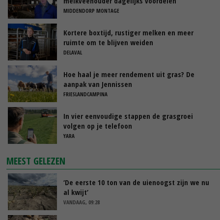
melkveehouder dagelijks voordelen
MIDDENDORP MONTAGE
Kortere boxtijd, rustiger melken en meer
ruimte om te blijven weiden
DELAVAL
Hoe haal je meer rendement uit gras? De
aanpak van Jennissen
FRIESLANDCAMPINA
In vier eenvoudige stappen de grasgroei
volgen op je telefoon
YARA
MEEST GELEZEN
‘De eerste 10 ton van de uienoogst zijn we nu
al kwijt’
VANDAAG, 09:28