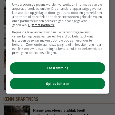
Uw persoonsgegevens worden verwerkt en informatie van uw
apparaat (cookies, unieke ID's en andere apparaatgegevens)
Droogte veroorzaakt steeds meer problemen:
kan worden opgeslagen door, geopend door en gedeeld met
‘Bassin afgelopen week al leeg’
4 partners of specifiek door deze site worden gebruikt. Wij en
VANDAAG, 14:06
onze partners kunnen precieze geolocatiegegevens
gebruiken.
Lijst met partners.
Koeien van enige drijvende boerderij ter
Bepaalde leveranciers kunnen uw persoonsgegevens
verwerken op basis van gerechtvaardigd belang. U kunt
wereld zijn te koop
hiertegen bezwaar maken door uw opties hieronder te
VANDAAG, 12:00
beheren. Zoek onderaan deze pagina of in het sitemenu naar
een link om uw toestemming te beheren of in te trekken via de
privacy- en cookie-instellingen.
Danique in Canada: ‘Superveel schik gehad
tijdens stage’
04-08-2026
Toestemming
POAH!: Fendt 1042
Opties beheren
01-08-2026
KENNISPARTNERS
Nieuw geïsoleerd staldak biedt