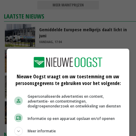
MEER MARKTPRIJZEN
LAATSTE NIEUWS
Gemiddelde Europese melkprijs daalt licht in
juni
VANDAAG, 17:04
Frans onderzoekcentrum bestrijkt hele
varkensvleesketen
VANDAAG, 15:29
Nieuwe Oogst vraagt om uw toestemming om uw
Emmeloord noteert eerste zaaiuien op
persoonsgegevens te gebruiken voor het volgende:
maximaal 20 euro
VANDAAG, 14:59
Gepersonaliseerde advertenties en content,
advertentie- en contentmetingen,
doelgroepenonderzoek en ontwikkeling van diensten
Spontane boerenacties in Twente en
Apeldoorn zetten de trend
Informatie op een apparaat opslaan en/of openen
VANDAAG, 14:48
Meer informatie
NIEUWSTE VIDEO'S