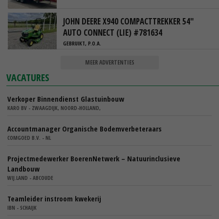
JOHN DEERE X940 COMPACTTREKKER 54"
AUTO CONNECT (LIE) #781634
GEBRUIKT, P.O.A.
MEER ADVERTENTIES
VACATURES
Verkoper Binnendienst Glastuinbouw
KARO BV - ZWAAGDIJK, NOORD-HOLLAND,
Accountmanager Organische Bodemverbeteraars
COMGOED B.V. - NL
Projectmedewerker BoerenNetwerk – Natuurinclusieve
Landbouw
WIJ.LAND - ABCOUDE
Teamleider instroom kwekerij
IBN - SCHAIJK