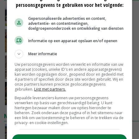
persoonsgegevens te gebruiken voor het volgende:
Gemiddelde Europese melkprijs daalt licht in
juni
Gepersonaliseerde advertenties en content,
VANDAAG, 17:04
advertentie- en contentmetingen,
doelgroepenonderzoek en ontwikkeling van diensten
Frans onderzoekcentrum bestrijkt hele
varkensvleesketen
Informatie op een apparaat opslaan en/of openen
VANDAAG, 15:29
Meer informatie
Emmeloord noteert eerste zaaiuien op
Uw persoonsgegevens worden verwerkt en informatie van uw
maximaal 20 euro
apparaat (cookies, unieke ID's en andere apparaatgegevens)
VANDAAG, 14:59
kan worden opgeslagen door, geopend door en gedeeld met
4 partners of specifiek door deze site worden gebruikt. Wij en
onze partners kunnen precieze geolocatiegegevens
Spontane boerenacties in Twente en
gebruiken.
Lijst met partners.
Apeldoorn zetten de trend
Bepaalde leveranciers kunnen uw persoonsgegevens
VANDAAG, 14:48
verwerken op basis van gerechtvaardigd belang. U kunt
hiertegen bezwaar maken door uw opties hieronder te
beheren. Zoek onderaan deze pagina of in het sitemenu naar
NIEUWSTE VIDEO'S
een link om uw toestemming te beheren of in te trekken via de
privacy- en cookie-instellingen.
Droogte veroorzaakt steeds meer problemen:
‘Bassin afgelopen week al leeg’