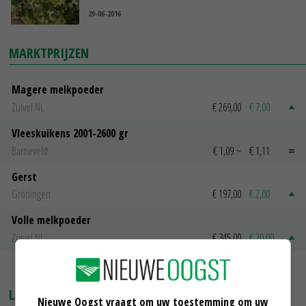
29-06-2016
MARKTPRIJZEN
Magere melkpoeder
Zuivel NL
€ 269,00
€ 7,00
Vleeskuikens 2001-2600 gr
Barneveld
€ 1,09
~
€ 1,11
Gerst
Groningen
€ 197,00
€ 2,00
Volle melkpoeder
Zuivel NL
€ 345,00
€ 20,00
MEER MARKTPRIJZEN
LAATSTE NIEUWS
Nieuwe Oogst vraagt om uw toestemming om uw