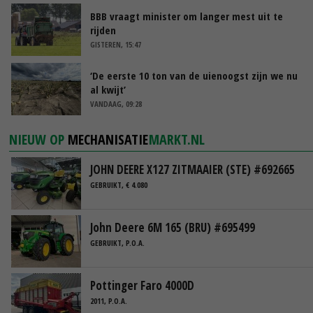
BBB vraagt minister om langer mest uit te
rijden
GISTEREN, 15:47
‘De eerste 10 ton van de uienoogst zijn we nu
al kwijt’
VANDAAG, 09:28
NIEUW OP
MECHANISATIE
MARKT.NL
JOHN DEERE X127 ZITMAAIER (STE) #692665
GEBRUIKT, € 4.080
John Deere 6M 165 (BRU) #695499
GEBRUIKT, P.O.A.
Pottinger Faro 4000D
2011, P.O.A.