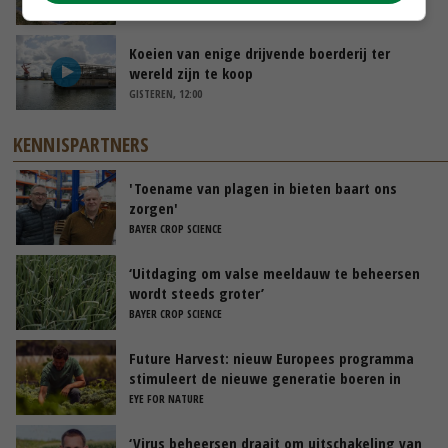
GISTEREN, 14:06
Koeien van enige drijvende boerderij ter
wereld zijn te koop
GISTEREN, 12:00
KENNISPARTNERS
'Toename van plagen in bieten baart ons
zorgen'
BAYER CROP SCIENCE
‘Uitdaging om valse meeldauw te beheersen
wordt steeds groter’
BAYER CROP SCIENCE
Future Harvest: nieuw Europees programma
stimuleert de nieuwe generatie boeren in
Nederland
EYE FOR NATURE
‘Virus beheersen draait om uitschakeling van