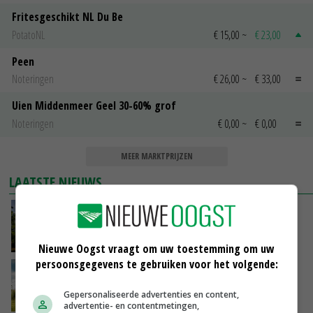
Fritesgeschikt NL Du Be
PotatoNL
€ 15,00
~
€ 23,00
Peen
Noteringen
€ 26,00
~
€ 33,00
Uien Middenmeer Geel 30-60% grof
Noteringen
€ 0,00
~
€ 0,00
MEER MARKTPRIJZEN
LAATSTE NIEUWS
Kamervragen over onttrekkingsverbod,
minister spreekt van ‘ondernemersrisico’
VANDAAG, 16:27
Nieuwe Oogst vraagt om uw toestemming om uw
persoonsgegevens te gebruiken voor het volgende:
‘Rendement van Krullvarkens komt van de
overkant’
Gepersonaliseerde advertenties en content,
VANDAAG, 15:30
advertentie- en contentmetingen,