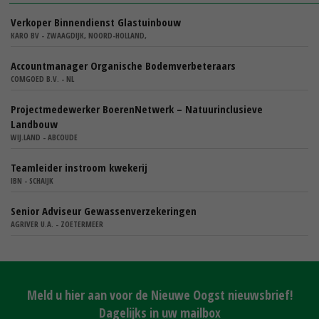
Verkoper Binnendienst Glastuinbouw
KARO BV - ZWAAGDIJK, NOORD-HOLLAND,
Accountmanager Organische Bodemverbeteraars
COMGOED B.V. - NL
Projectmedewerker BoerenNetwerk – Natuurinclusieve
Landbouw
WIJ.LAND - ABCOUDE
Teamleider instroom kwekerij
IBN - SCHAIJK
Senior Adviseur Gewassenverzekeringen
AGRIVER U.A. - ZOETERMEER
Meld u hier aan voor de Nieuwe Oogst nieuwsbrief!
Dagelijks in uw mailbox