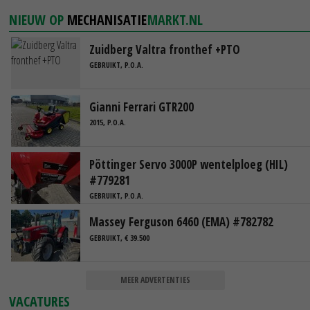
NIEUW OP
MECHANISATIE
MARKT.NL
Zuidberg Valtra fronthef +PTO
GEBRUIKT, P.O.A.
Gianni Ferrari GTR200
2015, P.O.A.
Pöttinger Servo 3000P wentelploeg (HIL)
#779281
GEBRUIKT, P.O.A.
Massey Ferguson 6460 (EMA) #782782
GEBRUIKT, € 39.500
MEER ADVERTENTIES
VACATURES