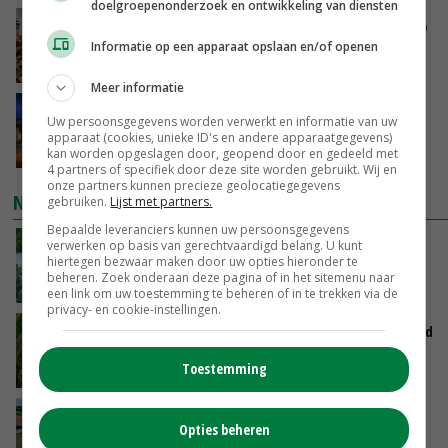
doelgroepenonderzoek en ontwikkeling van diensten
Oorlogen en El Niño stuwen voedselprijzen op
Informatie op een apparaat opslaan en/of openen
VANDAAG, 15:04
Meer informatie
Nettowinst Royal A-ware onder druk ondanks
Uw persoonsgegevens worden verwerkt en informatie van uw
hogere omzet
apparaat (cookies, unieke ID's en andere apparaatgegevens)
VANDAAG, 14:35
kan worden opgeslagen door, geopend door en gedeeld met
4 partners of specifiek door deze site worden gebruikt. Wij en
onze partners kunnen precieze geolocatiegegevens
NIEUWSTE VIDEO'S
gebruiken.
Lijst met partners.
Bepaalde leveranciers kunnen uw persoonsgegevens
Oekraïne-vlogger Kees Huizinga: ‘Bezoek van
verwerken op basis van gerechtvaardigd belang. U kunt
hiertegen bezwaar maken door uw opties hieronder te
de ambassade mag zelf groente plukken’
beheren. Zoek onderaan deze pagina of in het sitemenu naar
VANDAAG, 12:00
een link om uw toestemming te beheren of in te trekken via de
privacy- en cookie-instellingen.
Limburgse mais van Frijns doet het verrassend
goed
Toestemming
VANDAAG, 10:00
Droogte veroorzaakt steeds meer problemen:
Opties beheren
‘Bassin afgelopen week al leeg’