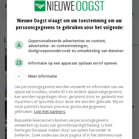
ISN prijs Frankrijk
Vleesvarkens
€ 1,78
€ 0,06
Nieuwe Oogst vraagt om uw toestemming om uw
persoonsgegevens te gebruiken voor het volgende:
MEER MARKTPRIJZEN
LAATSTE NIEUWS
Gepersonaliseerde advertenties en content,
advertentie- en contentmetingen,
doelgroepenonderzoek en ontwikkeling van diensten
‘Samenwerking A-ware en Amalthea gaat
zorgen voor meer balans’
Informatie op een apparaat opslaan en/of openen
GISTEREN, 16:01
Meer informatie
Internationale vraag naar geitenzuivel blijft
groot: Nederland in Europese top
Uw persoonsgegevens worden verwerkt en informatie van uw
apparaat (cookies, unieke ID's en andere apparaatgegevens)
GISTEREN, 15:33
kan worden opgeslagen door, geopend door en gedeeld met
4 partners of specifiek door deze site worden gebruikt. Wij en
Vlaamse varkensstapel krimpt, pluimveesector
onze partners kunnen precieze geolocatiegegevens
gebruiken.
Lijst met partners.
groeit door schaalvergroting
GISTEREN, 15:20
Bepaalde leveranciers kunnen uw persoonsgegevens
verwerken op basis van gerechtvaardigd belang. U kunt
hiertegen bezwaar maken door uw opties hieronder te
‘Cijfer jezelf niet weg en doe vooral ook waar
beheren. Zoek onderaan deze pagina of in het sitemenu naar
je gelukkig van wordt’