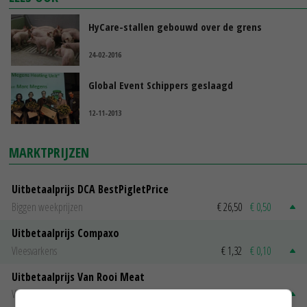
HyCare-stallen gebouwd over de grens
24-02-2016
Global Event Schippers geslaagd
12-11-2013
MARKTPRIJZEN
Uitbetaalprijs DCA BestPigletPrice
Biggen weekprijzen
€ 26,50
€ 0,50
Uitbetaalprijs Compaxo
Vleesvarkens
€ 1,32
€ 0,10
Uitbetaalprijs Van Rooi Meat
Vleesvarkens
€ 1,25
€ 0,10