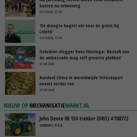
boeren nu erkenning
GISTEREN, 07:00
‘De droogte begint ver voor de grens bij
Lobith’
GISTEREN, 11:00
Oekraïne-vlogger Kees Huizinga: ‘Bezoek van
de ambassade mag zelf groente plukken’
07-08-2026
Aandeel China in wereldwijde fritesexport
neemt verder toe
07-08-2026
NIEUW OP
MECHANISATIE
MARKT.NL
John Deere 6R 150 trekker (DRO) #708772
GEBRUIKT, P.O.A.