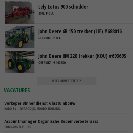
Lely Lotus 900 schudder
2008, P.O.A.
John Deere 6R 150 trekker (LIE) #688016
GEBRUIKT, P.O.A.
John Deere 6M 220 trekker (KOU) #693695
GEBRUIKT, € 169.500
MEER ADVERTENTIES
VACATURES
Verkoper Binnendienst Glastuinbouw
KARO BV - ZWAAGDIJK, NOORD-HOLLAND,
Accountmanager Organische Bodemverbeteraars
COMGOED B.V. - NL