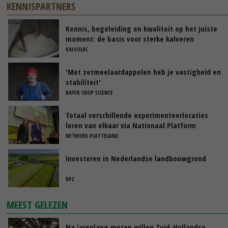
KENNISPARTNERS
Kennis, begeleiding en kwaliteit op het juiste
moment: de basis voor sterke kalveren
KALVOLAC
'Met zetmeelaardappelen heb je vastigheid en
stabiliteit'
BAYER CROP SCIENCE
Totaal verschillende experimenteerlocaties
leren van elkaar via Nationaal Platform
NETWERK PLATTELAND
Investeren in Nederlandse landbouwgrond
RPC
MEEST GELEZEN
Na jarenlang meten willen Zuid-Hollandse