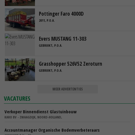
Pottinger Faro 4000D
2011, P.O.A.
Evers MUSTANG 11-303
GEBRUIKT, P.O.A.
Grasshopper 526V52 Zeroturn
GEBRUIKT, P.O.A.
MEER ADVERTENTIES
VACATURES
Verkoper Binnendienst Glastuinbouw
KARO BV - ZWAAGDIJK, NOORD-HOLLAND,
Accountmanager Organische Bodemverbeteraars