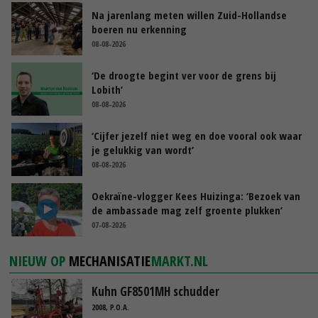
Na jarenlang meten willen Zuid-Hollandse
boeren nu erkenning
08-08-2026
‘De droogte begint ver voor de grens bij
Lobith’
08-08-2026
‘Cijfer jezelf niet weg en doe vooral ook waar
je gelukkig van wordt’
08-08-2026
Oekraïne-vlogger Kees Huizinga: ‘Bezoek van
de ambassade mag zelf groente plukken’
07-08-2026
NIEUW OP
MECHANISATIE
MARKT.NL
Kuhn GF8501MH schudder
2008, P.O.A.