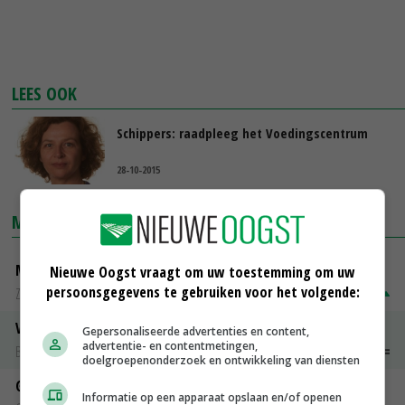
LEES OOK
Schippers: raadpleeg het Voedingscentrum
28-10-2015
MARKTPRIJZEN
Magere melkpoeder
Nieuwe Oogst vraagt om uw toestemming om uw
persoonsgegevens te gebruiken voor het volgende:
Zuivel NL
€ 269,00
€ 7,00
Vleeskuikens 2001-2600 gr
Gepersonaliseerde advertenties en content,
advertentie- en contentmetingen,
Barneveld
€ 1,09
~
€ 1,11
doelgroepenonderzoek en ontwikkeling van diensten
Gerst
Informatie op een apparaat opslaan en/of openen