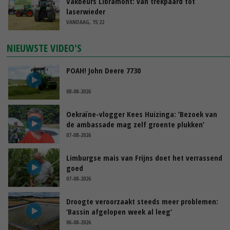
Vakbeurs Libramont: van trekpaard tot
laserwieder
VANDAAG, 15:22
NIEUWSTE VIDEO'S
POAH! John Deere 7730
08-08-2026
Oekraïne-vlogger Kees Huizinga: ‘Bezoek van
de ambassade mag zelf groente plukken’
07-08-2026
Limburgse mais van Frijns doet het verrassend
goed
07-08-2026
Droogte veroorzaakt steeds meer problemen:
‘Bassin afgelopen week al leeg’
06-08-2026