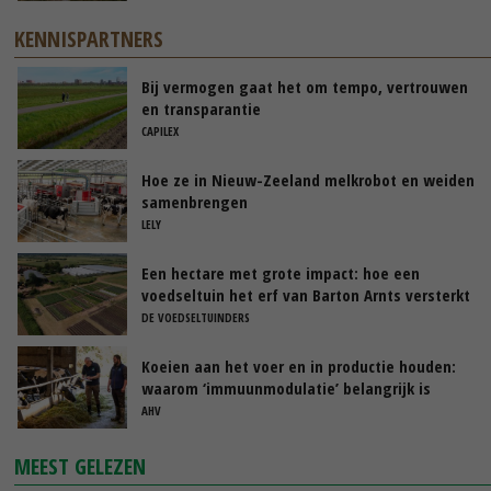
KENNISPARTNERS
Bij vermogen gaat het om tempo, vertrouwen
en transparantie
CAPILEX
Hoe ze in Nieuw-Zeeland melkrobot en weiden
samenbrengen
LELY
Een hectare met grote impact: hoe een
voedseltuin het erf van Barton Arnts versterkt
DE VOEDSELTUINDERS
Koeien aan het voer en in productie houden:
waarom ‘immuunmodulatie’ belangrijk is
tijdens de transitieperiode
AHV
MEEST GELEZEN