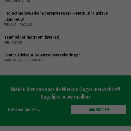
COMGOED B.V. - NL
Projectmedewerker BoerenNetwerk – Natuurinclusieve
Landbouw
WIJ.LAND - ABCOUDE
Teamleider instroom kwekerij
IBN - SCHAIJK
Senior Adviseur Gewassenverzekeringen
AGRIVER U.A. - ZOETERMEER
Meld u hier aan voor de Nieuwe Oogst nieuwsbrief!
Dagelijks in uw mailbox
AANMELDEN