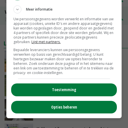
Groningen
€ 197,00
€ 2,00
Meer informatie
Volle melkpoeder
Zuivel NL
€ 345,00
€ 20,00
Uw persoonsgegevens worden verwerkt en informatie van uw
apparaat (cookies, unieke ID's en andere apparaatgegevens)
kan worden opgeslagen door, geopend door en gedeeld met
MEER MARKTPRIJZEN
4 partners of specifiek door deze site worden gebruikt. Wij en
onze partners kunnen precieze geolocatiegegevens
LAATSTE NIEUWS
gebruiken.
Lijst met partners.
Bepaalde leveranciers kunnen uw persoonsgegevens
verwerken op basis van gerechtvaardigd belang. U kunt
Onttrekkingsverboden voor grondwater in
hiertegen bezwaar maken door uw opties hieronder te
Twente, Achterhoek en rand Veluwe
beheren. Zoek onderaan deze pagina of in het sitemenu naar
VANDAAG, 17:02
een link om uw toestemming te beheren of in te trekken via de
privacy- en cookie-instellingen.
Fritesnotering stijgt door tot maximaal 30
euro
Toestemming
VANDAAG, 16:39
Brandschone pluimveestallen in Herpen
Opties beheren
trekken honderden bezoekers
VANDAAG, 15:50